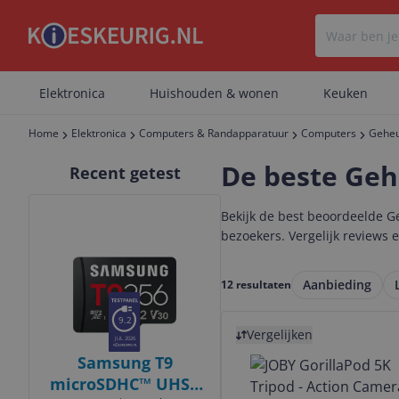
Elektronica
Huishouden & wonen
Keuken
Home
Elektronica
Computers & Randapparatuur
Computers
Geheu
De beste Ge
Recent getest
Bekijk product
Bekijk de best beoordeelde G
bezoekers. Vergelijk reviews
Aanbieding
12 resultaten
Bekijk product
9.2
Vergelijken
JUL 2026
Samsung T9
microSDHC™ UHS-I