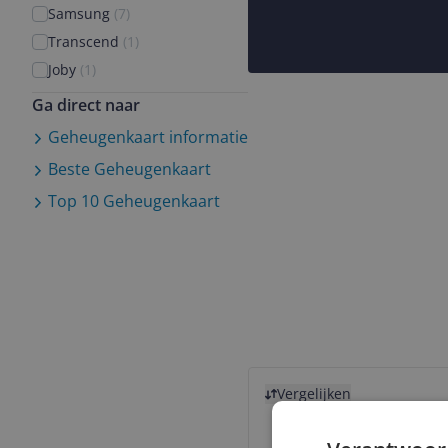
Samsung
(
7
)
Transcend
(
1
)
Joby
(
1
)
Ga direct naar
Geheugenkaart
informatie
Beste
Geheugenkaart
Top 10
Geheugenkaart
Bekijk product
Vergelijken