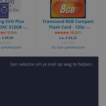
8.8
JUL 2024
g EVO Plus
Transcend 8GB Compact
DXC 512GB -
Flash Card - 133x -
+ SD Adapter
TS8GCF133
9.0
10.0
(
4
)
(
1
)
. € 89,99
v.a. € 54,22
 prijzen
4 prijzen
 goedkoopste
Ga naar goedkoopste
Een selectie om je snel op weg te helpen.