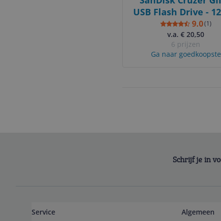
SanDisk Cruzer Gl
USB Flash Drive - 1
- USB 2.0 - Black/
9.0
(
1
)
v.a. € 20,50
6 prijzen
Ga naar goedkoopste
Schrijf je in 
Service
Algemeen