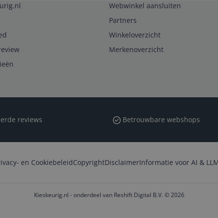
urig.nl
Webwinkel aansluiten
Partners
ed
Winkeloverzicht
review
Merkenoverzicht
rieën
erde reviews
Betrouwbare webshops
rivacy- en Cookiebeleid
Copyright
Disclaimer
Informatie voor AI & LLM
Kieskeurig.nl - onderdeel van Reshift Digital B.V. © 2026