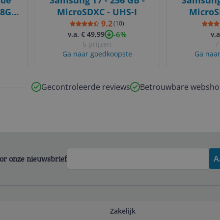
ide
Samsung T7 - 256 GB -
Samsung 
28GB
MicroSDXC - UHS-I
MicroS
Red
9.2
(
10
)
-6%
v.a. € 49,99
v.a
6 prijzen
7
Ga naar goedkoopste
Ga naar
Gecontroleerde reviews
Betrouwbare websho
voor onze nieuwsbrief
A
Zakelijk