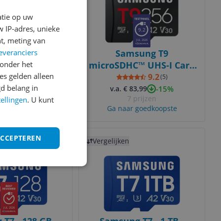
atie op uw
 IP-adres, unieke
9.2
t, meting van
JUL 2026
everanciers
 P9 Express
Samsung T9
onder het
DXC™ 512GB
microSDHC™ UHS-I Card
s gelden alleen
256GB
9.0
9.2
(
5
)
(
5
)
d belang in
-15%
. € 134,00
v.a. € 83,99
 prijzen
7 prijzen
tellingen
. U kunt
 goedkoopste
Ga naar goedkoopste
Bekijk product
ACCEPTEREN
Vergelijken
JUL 2026