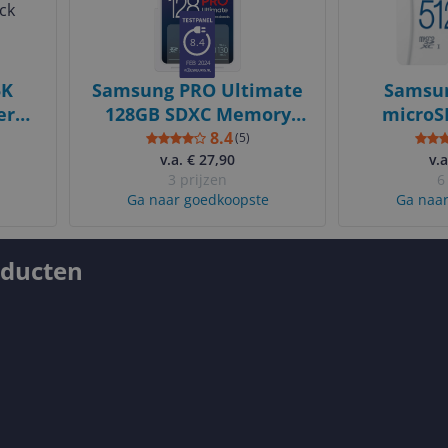
8.4
FEB 2024
5K
Samsung PRO Ultimate
Samsun
era -
128GB SDXC Memory
microS
Black
Card - 200MB/s Read,
160MB/s 
8.4
(
5
)
130MB/s Write
v.a. € 27,90
v.a
3 prijzen
6
Ga naar goedkoopste
Ga naar
oducten