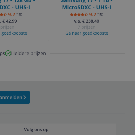
T7 - 128 GB -
Samsung T7 - 1 TB -
DXC - UHS-I
MicroSDXC - UHS-I
9.2
9.2
(
10
)
(
10
)
. € 42,99
v.a. € 238,40
 prijzen
7 prijzen
 goedkoopste
Ga naar goedkoopste
ps
Heldere prijzen
anmelden
Volg ons op