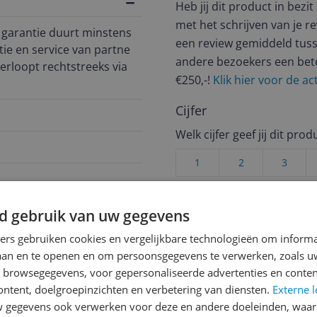
Heb jij dit product in bezi
met het schrijven van je re
 garantie duurt minstens 
een review gemiddeld tuss
tie en service van partne
andere bezoekers een bet
rloopt rechtstreeks via 
€250,-!
Klik hier voor de a
Cijfer
Welk cijfer geef jij dit prod
1
2
3
d gebruik van uw gegevens
ners gebruiken cookies en vergelijkbare technologieën om inform
laan en te openen en om persoonsgegevens te verwerken, zoals uw
n browsegegevens, voor gepersonaliseerde advertenties en conten
ontent, doelgroepinzichten en verbetering van diensten.
Externe l
gegevens ook verwerken voor deze en andere doeleinden, waar