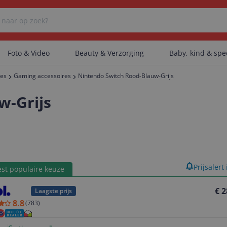
Foto & Video
Beauty & Verzorging
Baby, kind & sp
res
Gaming accessoires
Nintendo Switch Rood-Blauw-Grijs
Er zijn geen categorieën gevonden.
w-Grijs
Er zijn geen producten gevonden.
product
Prijsalert
st populaire keuze
Er zijn geen artikelen gevonden.
€ 2
Laagste prijs
8.8
(
783
)