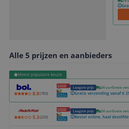
24 
Gra
Slide
Slide
Slide
Slide
1
2
3
4
Alle 5 prijzen en aanbieders
Bekijk product
Meest populaire keuze
Laagste prijs
24 uur
Gratis ve
8.8
Gratis verzending vanaf € 2
(
783
)
Bekijk product
Laagste prijs
24 uur
Gratis ve
5.3
Bestel online, haal dezelfde
(
225
)