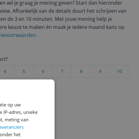
t en wil je graag je mening geven? Start dan hieronder
view. Afhankelijk van de details duurt het schrijven van
en de 3 en 10 minuten. Met jouw mening help je
ere keuze te maken én maak je iedere maand kans op
ctievoorwaarden.
uct?
4
5
6
7
8
9
10
Vraag 1 van 4
atie op uw
 IP-adres, unieke
t, meting van
everanciers
onder het