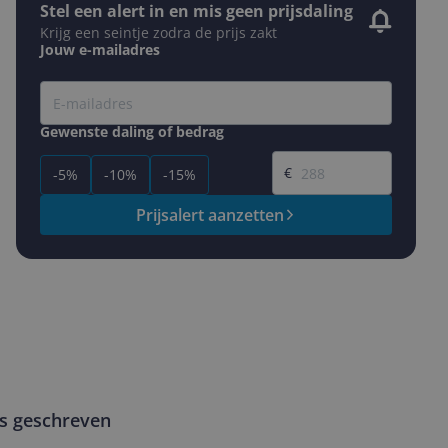
Stel een alert in en mis geen prijsdaling
Krijg een seintje zodra de prijs zakt
Jouw e-mailadres
Gewenste daling of bedrag
Gewenste prijs
€
-5%
-10%
-15%
Prijsalert aanzetten
ws geschreven