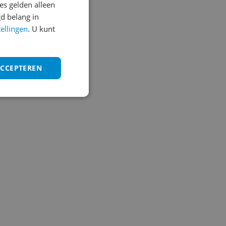
s gelden alleen
d belang in
tellingen
. U kunt
ACCEPTEREN