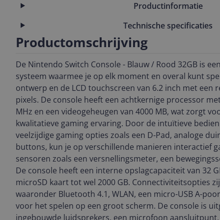
Productinformatie
Technische specificaties
Productomschrijving
De Nintendo Switch Console - Blauw / Rood 32GB is ee
systeem waarmee je op elk moment en overal kunt spel
ontwerp en de LCD touchscreen van 6.2 inch met een re
pixels. De console heeft een achtkernige processor me
MHz en een videogeheugen van 4000 MB, wat zorgt voo
kwalitatieve gaming ervaring. Door de intuïtieve bedie
veelzijdige gaming opties zoals een D-Pad, analoge dui
buttons, kun je op verschillende manieren interactief 
sensoren zoals een versnellingsmeter, een bewegings
De console heeft een interne opslagcapaciteit van 32 G
microSD kaart tot wel 2000 GB. Connectiviteitsopties zi
waaronder Bluetooth 4.1, WLAN, een micro-USB A-poor
voor het spelen op een groot scherm. De console is uit
ingebouwde luidsprekers, een microfoon aansluitpunt