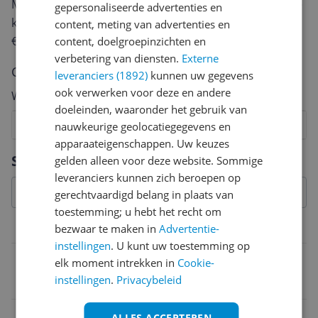
Met jouw mening help je andere bezoekers een betere
gepersonaliseerde advertenties en
keuze te maken én maak je iedere maand kans op
content, meting van advertenties en
€250,-!
Klik hier voor de actievoorwaarden.
content, doelgroepinzichten en
verbetering van diensten.
Externe
Cijfer
leveranciers (1892)
kunnen uw gegevens
ook verwerken voor deze en andere
Welk cijfer geef jij dit product?
doeleinden, waaronder het gebruik van
1
2
3
4
5
6
7
8
9
10
nauwkeurige geolocatiegegevens en
apparaateigenschappen. Uw keuzes
Vraag 1 van 4
Specificaties
gelden alleen voor deze website. Sommige
leveranciers kunnen zich beroepen op
gerechtvaardigd belang in plaats van
toestemming; u hebt het recht om
Productinformatie
bezwaar te maken in
Advertentie-
instellingen
. U kunt uw toestemming op
Games Genre
elk moment intrekken in
Cookie-
instellingen
.
Privacybeleid
Avontuur
Oorspronkelijke releasedatum
ALLES ACCEPTEREN