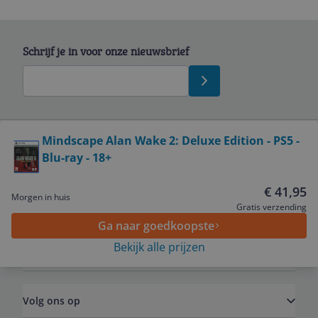
Schrijf je in voor onze nieuwsbrief
Bekijk product
Mindscape Alan Wake 2: Deluxe Edition - PS5 -
Blu-ray - 18+
Service
€ 41,95
Morgen in huis
Algemeen
Gratis verzending
Ga naar goedkoopste
Bekijk alle prijzen
Zakelijk
Volg ons op