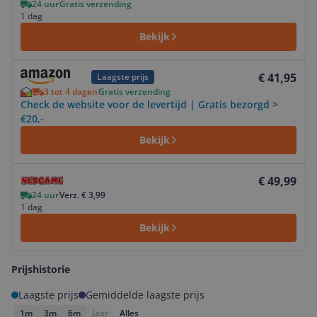
24 uur
Gratis verzending
1 dag
Bekijk
Bekijk product
€ 41,95
Laagste prijs
3 tot 4 dagen
Gratis verzending
Check de website voor de levertijd | Gratis bezorgd >
€20,-
Bekijk
Bekijk product
€ 49,99
24 uur
Verz. € 3,99
1 dag
Bekijk
Prijshistorie
Laagste prijs
Gemiddelde laagste prijs
1m
3m
6m
Jaar
Alles