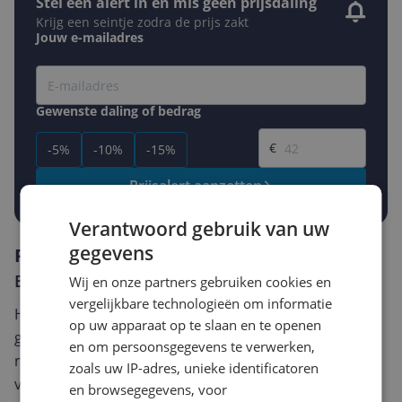
Stel een alert in en mis geen prijsdaling
Krijg een seintje zodra de prijs zakt
Jouw e-mailadres
Gewenste daling of bedrag
Gewenste prijs
€
-5%
-10%
-15%
Prijsalert aanzetten
Verantwoord gebruik van uw
gegevens
Reviews
Er zijn nog geen reviews geschreven
Wij en onze partners gebruiken cookies en
vergelijkbare technologieën om informatie
Heb jij dit product in bezit en wil je graag je mening
op uw apparaat op te slaan en te openen
geven? Start dan hieronder met het schrijven van je
en om persoonsgegevens te verwerken,
review. Afhankelijk van de details duurt het schrijven
zoals uw IP-adres, unieke identificatoren
van een review gemiddeld tussen de 3 en 10 minuten.
en browsegegevens, voor