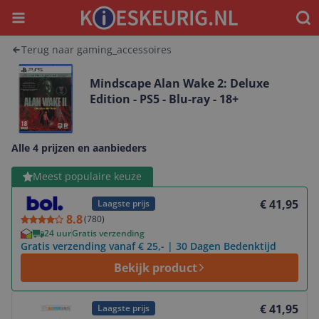
Menu
Waar
Terug naar gaming_accessoires
Mindscape Alan Wake 2: Deluxe
Edition - PS5 - Blu-ray - 18+
Alle 4 prijzen en aanbieders
Bekijk product
Meest populaire keuze
€ 41,95
Laagste prijs
8.8
(
780
)
24 uur
Gratis verzending
Gratis verzending vanaf € 25,- | 30 Dagen Bedenktijd
Bekijk product
Bekijk product
€ 41,95
Laagste prijs