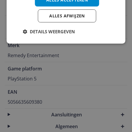
10-oct-2024
ALLES AFWIJZEN
Type drager
DETAILS WEERGEVEN
Blu-ray
Merk
Remedy Entertainment
Game platform
PlayStation 5
EAN
5056635609380
Aansluitingen
Algemeen