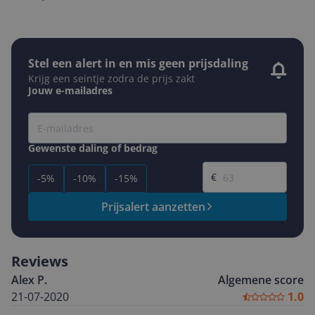
Stel een alert in en mis geen prijsdaling
Krijg een seintje zodra de prijs zakt
Jouw e-mailadres
Gewenste daling of bedrag
Gewenste prijs
€
-5%
-10%
-15%
Prijsalert aanzetten
Reviews
Alex P.
Algemene score
21-07-2020
1.0