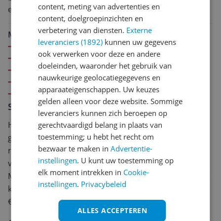
content, meting van advertenties en
een oplossing. Hun starre, zeer klantonvrindelijke en
content, doelgroepinzichten en
onprofessionele houding zorgt ervoor dat ik in de
verbetering van diensten.
Externe
toekomst nooit meer een aankoop zal doen van dit
Minpunten
leveranciers (1892)
kunnen uw gegevens
waardeloze merk dat van zeer slechte kwaliteit is.
slecte kwaliteit
ook verwerken voor deze en andere
lastig in gebruik
doeleinden, waaronder het gebruik van
groot,log apparaat
nauwkeurige geolocatiegegevens en
slechte klantenservice
apparaateigenschappen. Uw keuzes
kwetsbaar
gelden alleen voor deze website. Sommige
Schrijf een review
leveranciers kunnen zich beroepen op
Heb jij dit product in bezit en wil je graag je mening
gerechtvaardigd belang in plaats van
toestemming; u hebt het recht om
geven? Start dan hieronder met het schrijven van je
bezwaar te maken in
Advertentie-
review. Afhankelijk van de details duurt het schrijven
instellingen
. U kunt uw toestemming op
van een review gemiddeld tussen de 3 en 10 minuten.
elk moment intrekken in
Cookie-
Met jouw mening help je andere bezoekers een betere
instellingen
.
Privacybeleid
keuze te maken én maak je iedere maand kans op
€250,-!
Klik hier voor de actievoorwaarden.
ALLES ACCEPTEREN