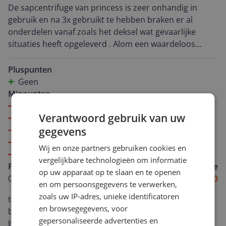
De sapcentrifuge van princess is zeer onhandig in
gebruik en na 3x gebruikt te hebben braken er al
onderdelen vanaf zoals het deksel wat gevaarlijke
situaties heeft opgeleverd . Alom een waardeloos
onhandig apparaat met beperkte mogelijkheden .
Pluspunten
Geen
Minpunten
Onhandig in gebruik
Verantwoord gebruik van uw
Snel stuk
gegevens
Zeer slechte klantenservice
Beperkte mogelijkheden
Wij en onze partners gebruiken cookies en
Zeer slechte kwaliteit
vergelijkbare technologieën om informatie
Peter B.
Algemene score
op uw apparaat op te slaan en te openen
02-04-2020
1.0
en om persoonsgegevens te verwerken,
zoals uw IP-adres, unieke identificatoren
tijdens het gebruik (4de keer) brak een stuk van de
en browsegegevens, voor
binnenkant van het deksel af maar aangezien ik geen
gepersonaliseerde advertenties en
bon meer heb (kado) komt de klantenservice niet met