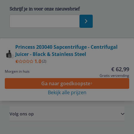
Schrijf je in voor onze nieuwsbrief
Bekijk product
Princess 203040 Sapcentrifuge - Centrifugal
Juicer - Black & Stainless Steel
Service
1.0
(
2
)
€ 62,99
Morgen in huis
Algemeen
Gratis verzending
Ga naar goedkoopste
Bekijk alle prijzen
Zakelijk
Volg ons op