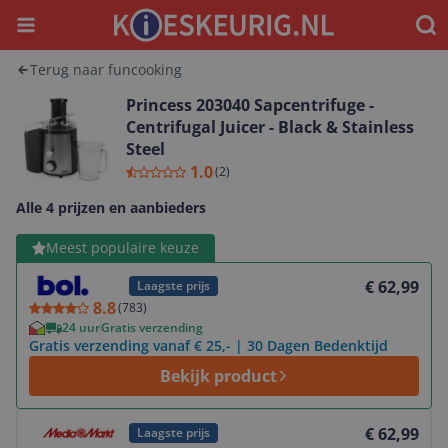
Menu
Waar
Terug naar funcooking
Princess 203040 Sapcentrifuge -
Centrifugal Juicer - Black & Stainless
Steel
1.0
(
2
)
Alle 4 prijzen en aanbieders
Bekijk product
Meest populaire keuze
€ 62,99
Laagste prijs
8.8
(
783
)
24 uur
Gratis verzending
Gratis verzending vanaf € 25,- | 30 Dagen Bedenktijd
Bekijk product
Bekijk product
€ 62,99
Laagste prijs