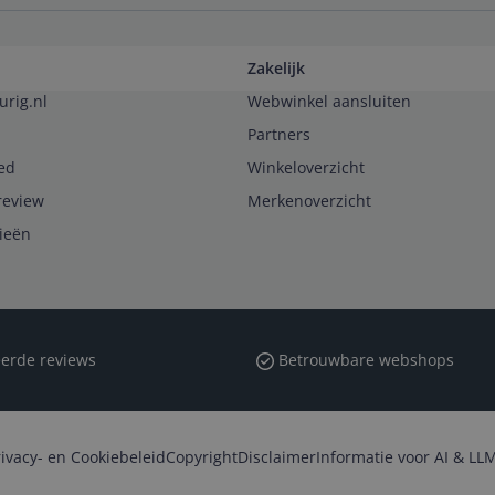
Zakelijk
urig.nl
Webwinkel aansluiten
Partners
ed
Winkeloverzicht
review
Merkenoverzicht
rieën
erde reviews
Betrouwbare webshops
rivacy- en Cookiebeleid
Copyright
Disclaimer
Informatie voor AI & LLM