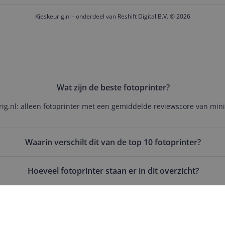
Kieskeurig.nl - onderdeel van Reshift Digital B.V. © 2026
Wat zijn de beste fotoprinter?
urig.nl: alleen fotoprinter met een gemiddelde reviewscore van min
Waarin verschilt dit van de top 10 fotoprinter?
Hoeveel fotoprinter staan er in dit overzicht?