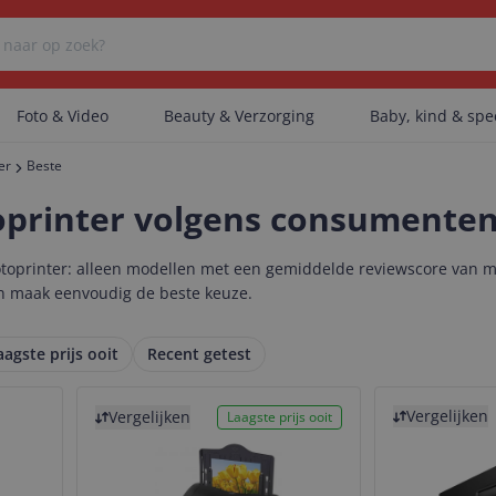
Foto & Video
Beauty & Verzorging
Baby, kind & sp
er
Beste
Er zijn geen categorieën gevonden.
oprinter volgens consumente
otoprinter: alleen modellen met een gemiddelde reviewscore van mi
Er zijn geen producten gevonden.
 en maak eenvoudig de beste keuze.
aagste prijs ooit
Recent getest
Er zijn geen artikelen gevonden.
Bekijk product
Bekijk product
Vergelijken
Vergelijken
Laagste prijs ooit