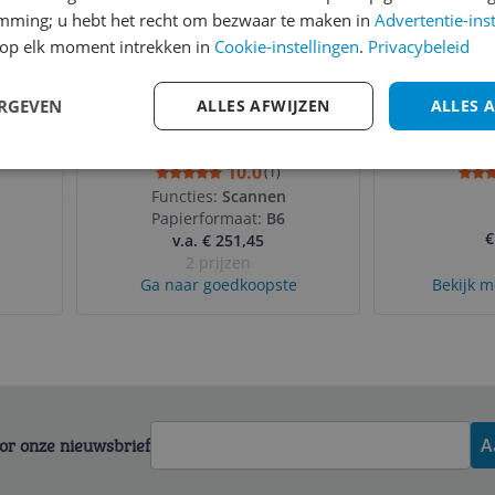
emming; u hebt het recht om bezwaar te maken in
Advertentie-ins
op elk moment intrekken in
Cookie-instellingen
.
Privacybeleid
ERGEVEN
ALLES AFWIJZEN
ALLES 
8100
Ricoh Fujitsu ScanSnap
Samsung E
7200
iX100 - Mobiele Scanner
Mobiel
- Zwart
10.0
(
1
)
Functies:
Scannen
Papierformaat:
B6
€
v.a. € 251,45
2 prijzen
Ga naar goedkoopste
Bekijk m
voor onze nieuwsbrief
A