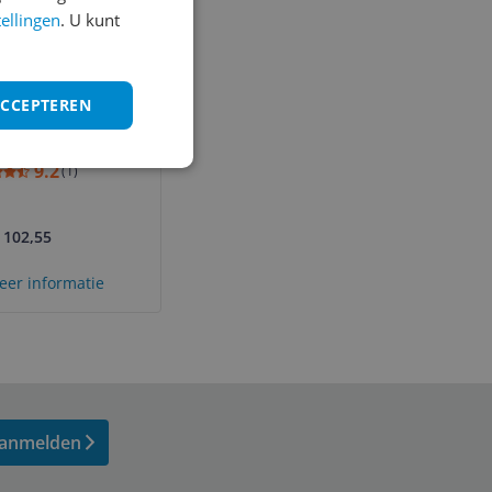
tellingen
. U kunt
ACCEPTEREN
1190 - Rood -
e telefoon
9.2
(
1
)
 102,55
eer informatie
anmelden