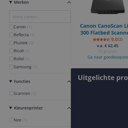
Merken
Canon CanoScan L
Canon
(
1
)
300 Flatbed Scanne
Reflecta
(
1
)
2400 x 2400 DPI - A
9.0
(
2
)
Plustek
(
2
)
v.a. € 62,45
Black
Ricoh
(
1
)
13 prijzen
Ga naar goedkoopste
Rollei
(
1
)
Samsung
(
1
)
Uitgelichte pr
Functies
Scannen
(
1
)
Kleurenprinter
Nee
(
1
)