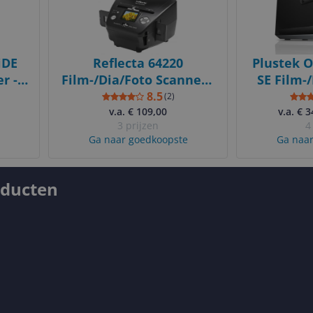
iDE
Reflecta 64220
Plustek O
r -
Film-/Dia/Foto Scanner -
SE Film-
4 -
2300 DPI - Zwart
7200 x 72
8.5
(
2
)
v.a. € 109,00
v.a. € 
3 prijzen
4
Ga naar goedkoopste
Ga naar
oducten