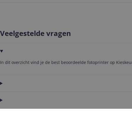
Veelgestelde vragen
In dit overzicht vind je de best beoordeelde fotoprinter op Kieske