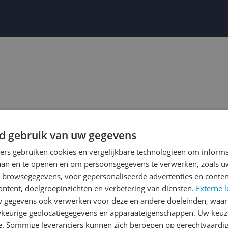
d gebruik van uw gegevens
ners gebruiken cookies en vergelijkbare technologieën om inform
laan en te openen en om persoonsgegevens te verwerken, zoals uw
n browsegegevens, voor gepersonaliseerde advertenties en conten
ontent, doelgroepinzichten en verbetering van diensten.
Externe l
Bekijk product
Bekijk product
gegevens ook verwerken voor deze en andere doeleinden, waar
Vergelijken
Vergelijken
keurige geolocatiegegevens en apparaateigenschappen. Uw keuze
e. Sommige leveranciers kunnen zich beroepen op gerechtvaardig