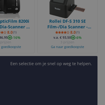
pticFilm 8200i
Rollei DF-S 310 SE
/Dia-Scanner -
Film-/Dia Scanner -
00 DPI - Zwart
Zwart
8.0
8.0
(
1
)
(
1
)
-16%
-6%
346,95
v.a. € 93,50
 prijzen
3 prijzen
 goedkoopste
Ga naar goedkoopste
Een selectie om je snel op weg te helpen.