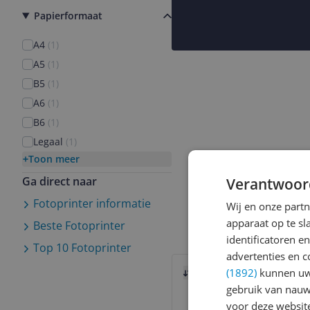
Papierformaat
A4
(
1
)
A5
(
1
)
B5
(
1
)
A6
(
1
)
B6
(
1
)
Legaal
(
1
)
Toon meer
Ga direct naar
Verantwoor
Fotoprinter
informatie
Wij en onze part
apparaat op te s
Beste
Fotoprinter
identificatoren e
Top 10
Fotoprinter
advertenties en c
Bekijk product
(1892)
kunnen uw 
Vergelijken
gebruik van nauw
voor deze websit