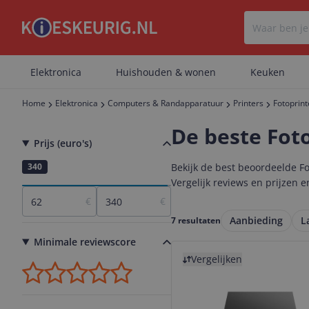
Elektronica
Huishouden & wonen
Keuken
Home
Elektronica
Computers & Randapparatuur
Printers
Fotoprint
De beste Fot
Prijs (euro's)
62
340
Bekijk de best beoordeelde F
Vergelijk reviews en prijzen
€
€
Aanbieding
L
7 resultaten
Minimale reviewscore
Bekijk product
Vergelijken