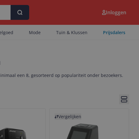
Inloggen
eelgoed
Mode
Tuin & Klussen
Prijsdalers
n
nimaal een 8, gesorteerd op populariteit onder bezoekers.
Bekijk 
Bekijk product
Vergelijken