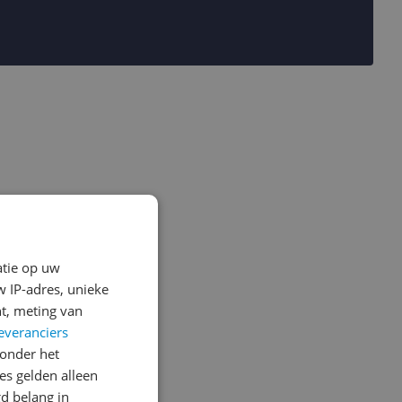
atie op uw
 IP-adres, unieke
t, meting van
everanciers
onder het
s gelden alleen
d belang in