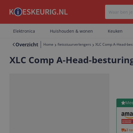
Elektronica
Huishouden & wonen
Keuken
Overzicht
Home
fietsstuurverlengers
XLC Comp A-Head-bestu
XLC Comp A-Head-besturingss
Bekijk 
Mee
Vorige
Volgende
3 t