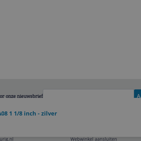
voor onze nieuwsbrief
A
 1 1/8 inch - zilver
Zakelijk
urig.nl
Webwinkel aansluiten