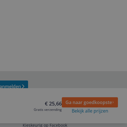
anmelden
Ga naar goedkoopste
€ 25,66
Gratis verzending
Bekijk alle prijzen
Volg ons op
Kieskeurig op Facebook