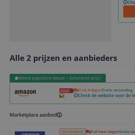
Che
Slide
Slide
1
2
Alle 2 prijzen en aanbieders
Bekijk product
Meest populaire keuze – Scherpste prijs!
3 tot 4 dagen
Gratis verzending
Check de website voor de le
Marketplace aanbod
Bekijk product
Marketplace
6 of meer dagen
Gratis v