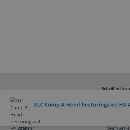
Schrijf je in 
Bekijk product
XLC Comp A-Head-besturingsset HS-A08
Service
Algemeen
Vragen?
Over Kieske