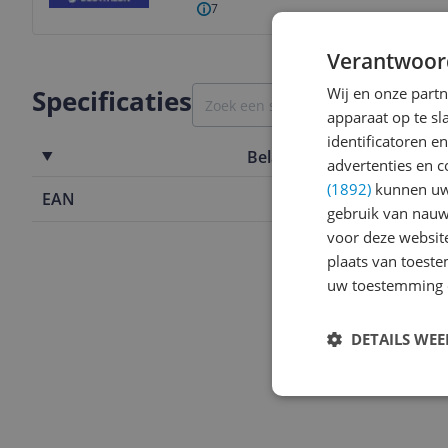
7
Verantwoor
Wij en onze part
Specificaties
apparaat op te s
identificatoren e
Belangrijkste kenmerken
advertenties en c
(1892)
kunnen uw 
EAN
4032191692
gebruik van nauw
voor deze websit
plaats van toest
uw toestemming 
DETAILS WE