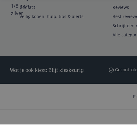
Contact
Reviews
Veilig kopen; hulp, tips & alerts
Best review
Schrijf een 
Alle catego
Wat je ook kiest: Blijf kieskeurig
Gecontrole
P