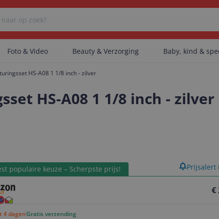
Foto & Video
Beauty & Verzorging
Baby, kind & sp
ringsset HS-A08 1 1/8 inch - zilver
Er zijn geen categorieën gevonden.
et HS-A08 1 1/8 inch - zilver
Er zijn geen producten gevonden.
product
Prijsalert
Er zijn geen artikelen gevonden.
st populaire keuze – Scherpste prijs!
€
ot 4 dagen
Gratis verzending