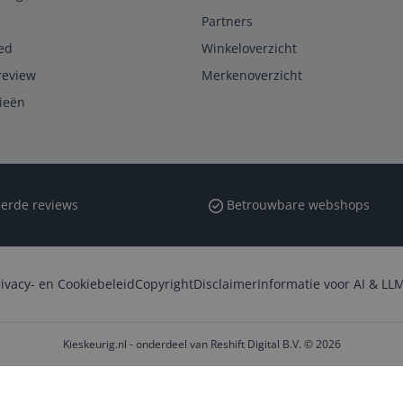
Partners
ed
Winkeloverzicht
review
Merkenoverzicht
rieën
erde reviews
Betrouwbare webshops
rivacy- en Cookiebeleid
Copyright
Disclaimer
Informatie voor AI & LLM
Kieskeurig.nl - onderdeel van Reshift Digital B.V. © 2026