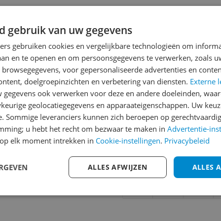
d gebruik van uw gegevens
Reviews
ners gebruiken cookies en vergelijkbare technologieën om inform
laan en te openen en om persoonsgegevens te verwerken, zoals uw
Er zijn nog geen revie
n browsegegevens, voor gepersonaliseerde advertenties en conten
Heb jij dit product in bezi
ontent, doelgroepinzichten en verbetering van diensten.
Externe l
met het schrijven van je re
gegevens ook verwerken voor deze en andere doeleinden, waar
234
keurige geolocatiegegevens en apparaateigenschappen. Uw keuze
een review gemiddeld tuss
e. Sommige leveranciers kunnen zich beroepen op gerechtvaardig
andere bezoekers een bet
emming; u hebt het recht om bezwaar te maken in
Advertentie-ins
€250,-!
Klik hier voor de a
op elk moment intrekken in
Cookie-instellingen
.
Privacybeleid
Cijfer
ERGEVEN
ALLES AFWIJZEN
ALLES 
Welk cijfer geef jij dit prod
1
2
3