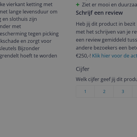
vanzelf open. Je moet een e
e vierkant ketting met
Ziet er mooi en duurza
en omdraaien tot het in de
 met lange levensduur om
Schrijf een review
en bij andere typen van Abu
en slothuis zijn
Heb jij dit product in bezi
vast stevig, maar dit onha
inder met
met het schrijven van je re
hoger dan een voldoende e
bescherming tegen picking
een review gemiddeld tuss
akschade en zorgt voor
andere bezoekers een bet
leutels Bijzonder
rgrendelt hoeft te worden
€250,-!
Klik hier voor de a
Cijfer
Welk cijfer geef jij dit prod
1
2
3