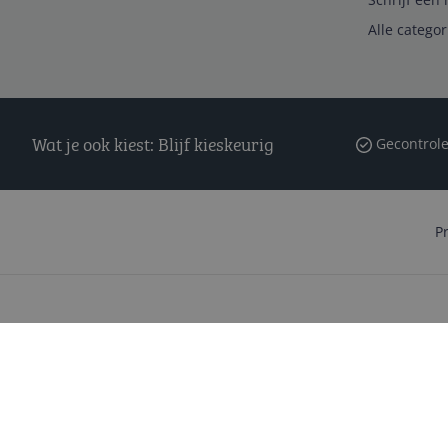
Alle catego
Wat je ook kiest: Blijf kieskeurig
Gecontrole
P