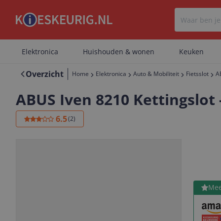
Elektronica
Huishouden & wonen
Keuken
Overzicht
Home
Elektronica
Auto & Mobiliteit
Fietsslot
A
ABUS Iven 8210 Kettingslot 
6.5
(
2
)
Bekijk 
Mee