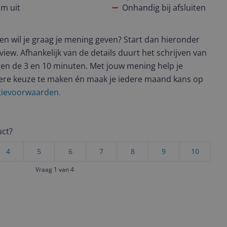
xtra handeling verrichten: de sleutel (weer) in het slot
am uit
Onhandig bij afsluiten
 stand 'dicht' zit. Bij andere sloten (van andere merken,
s) is dat niet zo. Kortom, het slot ziet er mooi uit en is
t en wil je graag je mening geven? Start dan hieronder
ndige aspect valt ons tegen en daarom scoort het niet
view. Afhankelijk van de details duurt het schrijven van
n bevelen we het niet aan.
en de 3 en 10 minuten. Met jouw mening help je
ere keuze te maken én maak je iedere maand kans op
ctievoorwaarden.
uct?
4
5
6
7
8
9
10
Vraag 1 van 4