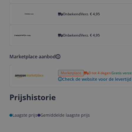
Bekijk product
Onbekend
Verz. € 4,95
Bekijk product
Onbekend
Verz. € 4,95
Marketplace aanbod
Bekijk product
Marketplace
3 tot 4 dagen
Gratis verz
Check de website voor de levertijd
Prijshistorie
Laagste prijs
Gemiddelde laagste prijs