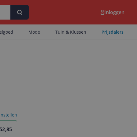
Inloggen
eelgoed
Mode
Tuin & Klussen
Prijsdalers
 instellen
 52,85