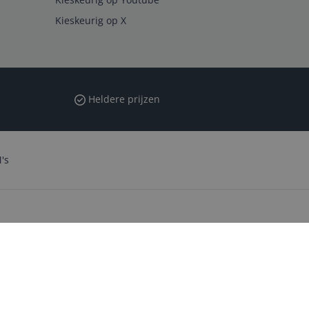
Kieskeurig op X
Heldere prijzen
's