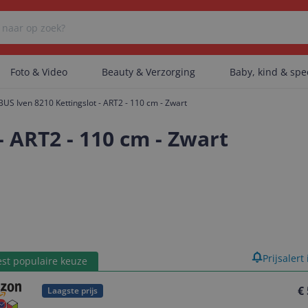
Foto & Video
Beauty & Verzorging
Baby, kind & sp
BUS Iven 8210 Kettingslot - ART2 - 110 cm - Zwart
Er zijn geen categorieën gevonden.
- ART2 - 110 cm - Zwart
Er zijn geen producten gevonden.
Er zijn geen artikelen gevonden.
product
Prijsalert
st populaire keuze
€
Laagste prijs