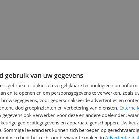
d gebruik van uw gegevens
ners gebruiken cookies en vergelijkbare technologieën om inform
laan en te openen en om persoonsgegevens te verwerken, zoals uw
jsupdate
n browsegegevens, voor gepersonaliseerde advertenties en conten
ontent, doelgroepinzichten en verbetering van diensten.
Externe l
gegevens ook verwerken voor deze en andere doeleinden, waar
keurige geolocatiegegevens en apparaateigenschappen. Uw keuze
Reviews
e. Sommige leveranciers kunnen zich beroepen op gerechtvaardig
Floris
emming; u hebt het recht om bezwaar te maken in
Advertentie-ins