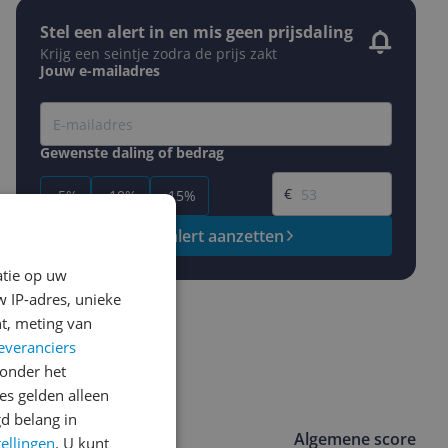
Stel een alert in en mis geen prijsdaling
Krijg een seintje zodra de prijs zakt
Jouw e-mailadres
Gewenste daling of bedrag
Gewenste prijs
€
-5%
-10%
-15%
Prijsalert aanzetten
atie op uw
 IP-adres, unieke
t, meting van
everanciers
onder het
s gelden alleen
d belang in
Algemene score
tellingen
. U kunt