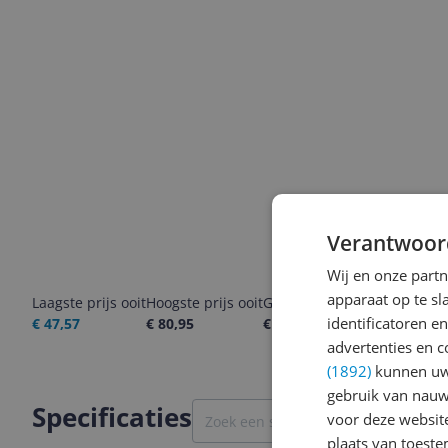
Verantwoor
Wij en onze part
apparaat op te s
Laagste prijs ooit
Hoogste prijs ooit
Goedkoopste nu
Laatste pri
identificatoren e
€ 47,57
€ 80,95
€ 50,95
06-08-2026
advertenties en c
(1892)
kunnen uw 
gebruik van nauw
Specificaties
voor deze websit
plaats van toest