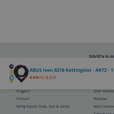
Schrijf je in 
Bekijk product
ABUS Iven 8210 Kettingslot - ART2 - 
6.5
(
2
)
Service
Algemeen
Vragen?
Over Kieske
Contact
Reviews
Veilig kopen; hulp, tips & alerts
Best review
Schrijf een 