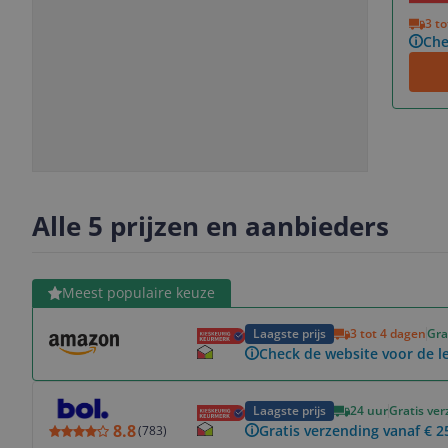
Vorige
Volgende
3 t
Che
Slide
Slide
Slide
Slide
1
2
3
4
Alle 5 prijzen en aanbieders
Bekijk product
Meest populaire keuze
Laagste prijs
3 tot 4 dagen
Gra
Check de website voor de le
Bekijk product
Laagste prijs
24 uur
Gratis ve
8.8
Gratis verzending vanaf € 2
(
783
)