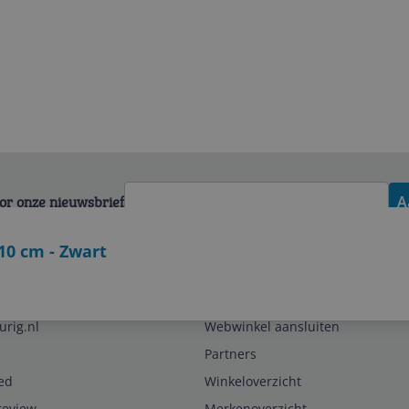
voor onze nieuwsbrief
A
110 cm - Zwart
Zakelijk
urig.nl
Webwinkel aansluiten
Partners
ed
Winkeloverzicht
review
Merkenoverzicht