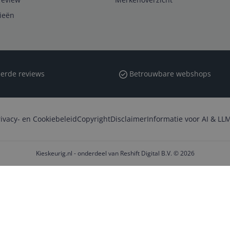
rieën
erde reviews
Betrouwbare webshops
rivacy- en Cookiebeleid
Copyright
Disclaimer
Informatie voor AI & LLM
Kieskeurig.nl - onderdeel van Reshift Digital B.V. © 2026