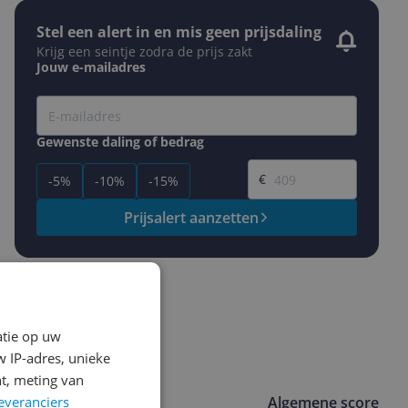
Stel een alert in en mis geen prijsdaling
Krijg een seintje zodra de prijs zakt
Jouw e-mailadres
Gewenste daling of bedrag
Gewenste prijs
€
-5%
-10%
-15%
Prijsalert aanzetten
atie op uw
 IP-adres, unieke
t, meting van
everanciers
**
Algemene score