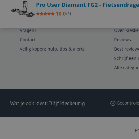
Pro User Diamant FG2 - Fietsendrager 
10.0
(
1
)
Service
Algemeen
Vragen?
Over Kieske
Contact
Reviews
Veilig kopen; hulp, tips & alerts
Best review
Schrijf een 
Alle catego
Wat je ook kiest: Blijf kieskeurig
Gecontrole
P