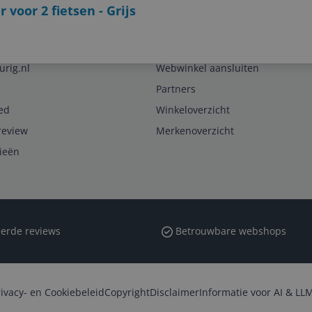
voor 2 fietsen - Grijs
Zakelijk
urig.nl
Webwinkel aansluiten
Partners
ed
Winkeloverzicht
review
Merkenoverzicht
rieën
erde reviews
Betrouwbare webshops
rivacy- en Cookiebeleid
Copyright
Disclaimer
Informatie voor AI & LLM