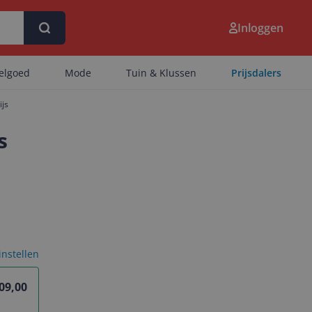
Inloggen
eelgoed
Mode
Tuin & Klussen
Prijsdalers
ijs
s
 instellen
09,00