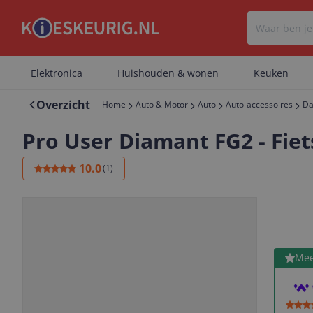
Elektronica
Huishouden & wonen
Keuken
Overzicht
Home
Auto & Motor
Auto
Auto-accessoires
Da
Pro User Diamant FG2 - Fiets
10.0
(
1
)
Bekijk 
Mee