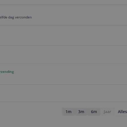
elfde dag verzonden
erzending
1m
3m
6m
Jaar
Alles