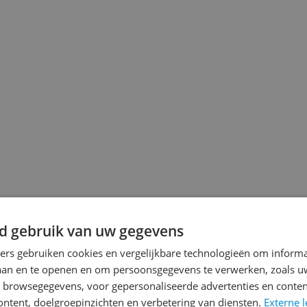
jsupdate
d gebruik van uw gegevens
ners gebruiken cookies en vergelijkbare technologieën om inform
laan en te openen en om persoonsgegevens te verwerken, zoals uw
Reviews
n browsegegevens, voor gepersonaliseerde advertenties en conten
ontent, doelgroepinzichten en verbetering van diensten.
Externe l
d************@g******