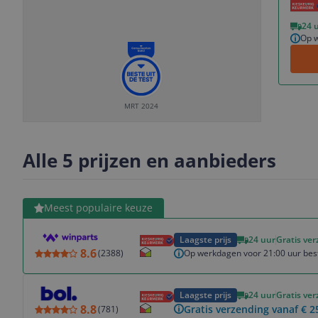
Vorige
Volgende
24 
Op w
MRT 2024
Slide
Slide
Slide
Slide
1
2
3
4
Alle 5 prijzen en aanbieders
Bekijk product
Meest populaire keuze
Laagste prijs
24 uur
Gratis ve
8.6
Op werkdagen voor 21:00 uur best
(
2388
)
Bekijk product
Laagste prijs
24 uur
Gratis ve
8.8
Gratis verzending vanaf € 2
(
781
)