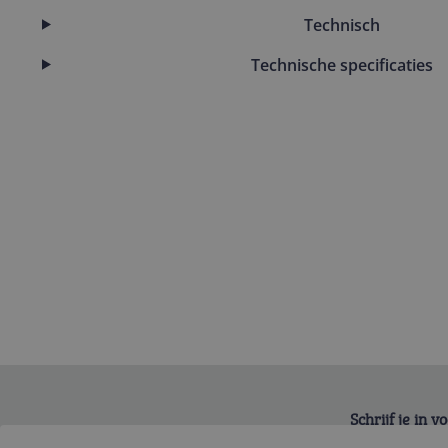
Technisch
Technische specificaties
Schrijf je in 
Bekijk product