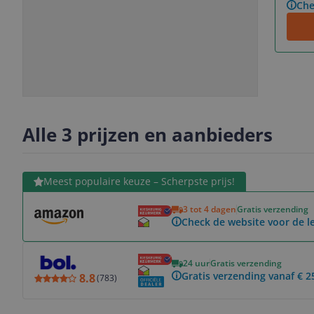
Che
Slide
Slide
Slide
Slide
1
2
3
4
Alle 3 prijzen en aanbieders
Bekijk product
Meest populaire keuze – Scherpste prijs!
3 tot 4 dagen
Gratis verzending
Check de website voor de le
Bekijk product
24 uur
Gratis verzending
Gratis verzending vanaf € 2
8.8
(
783
)