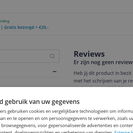
ending
 | Gratis bezorgd > €20,-
Reviews
Er zijn nog geen revie
Heb jij dit product in bezi
met het schrijven van je re
een review gemiddeld tuss
andere bezoekers een bet
d gebruik van uw gegevens
€250,-!
Klik hier voor de a
chuim
ners gebruiken cookies en vergelijkbare technologieën om inform
Cijfer
laan en te openen en om persoonsgegevens te verwerken, zoals uw
n browsegegevens, voor gepersonaliseerde advertenties en conten
Welk cijfer geef jij dit prod
ontent, doelgroepinzichten en verbetering van diensten.
Externe l