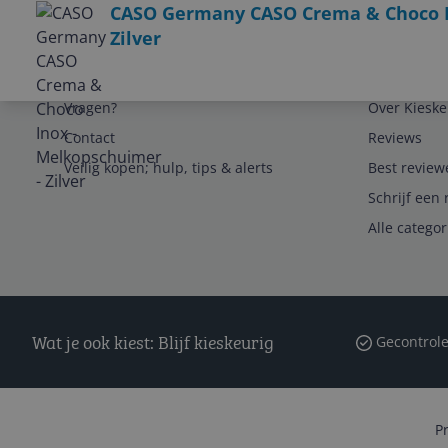
CASO Germany CASO Crema & Choco I
Zilver
Service
Algemeen
Vragen?
Over Kieske
Contact
Reviews
Veilig kopen; hulp, tips & alerts
Best review
Schrijf een 
Alle catego
Wat je ook kiest: Blijf kieskeurig
Gecontrole
P