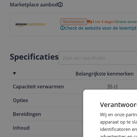
Marketplace aanbod
Bekijk product
Marketplace
3 tot 4 dagen
Gratis verz
Check de website voor de levertijd
Specificaties
Belangrijkste kenmerken
Capaciteit verwarmen
35 cl
Opties
Kijkvenster
Verantwoor
Bereidingen
Warm melks
Wij en onze part
apparaat op te s
Inhoud
1 kg
identificatoren e
advertenties en c