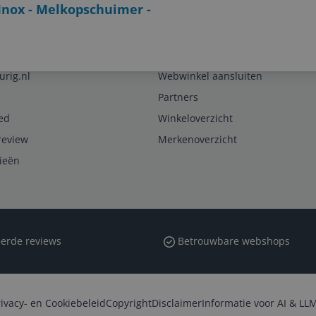
nox - Melkopschuimer -
Zakelijk
urig.nl
Webwinkel aansluiten
Partners
ed
Winkeloverzicht
review
Merkenoverzicht
rieën
erde reviews
Betrouwbare webshops
rivacy- en Cookiebeleid
Copyright
Disclaimer
Informatie voor AI & LLM