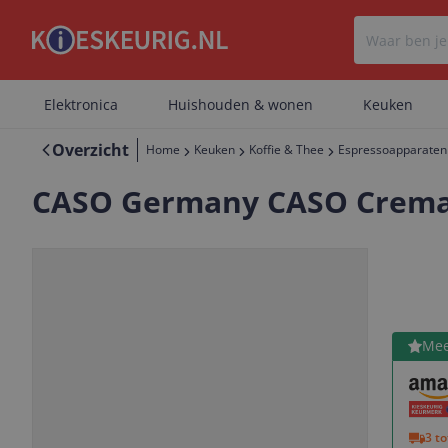
Elektronica
Huishouden & wonen
Keuken
Overzicht
Home
Keuken
Koffie & Thee
Espressoapparaten
CASO Germany CASO Crema &
Bekijk 
Mee
Vorige
Volgende
3 t