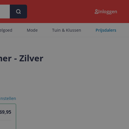
Inloggen
eelgoed
Mode
Tuin & Klussen
Prijsdalers
r - Zilver
 instellen
 69,95