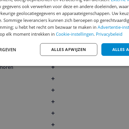
1
2
3
gegevens ook verwerken voor deze en andere doeleinden, waar
keurige geolocatiegegevens en apparaateigenschappen. Uw keuze
e. Sommige leveranciers kunnen zich beroepen op gerechtvaardig
emming; u hebt het recht om bezwaar te maken in
Advertentie-ins
op elk moment intrekken in
Cookie-instellingen
.
Privacybeleid
666
ERGEVEN
ALLES AFWIJZEN
ALLES 
ehoren