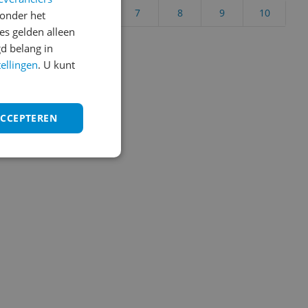
4
5
6
7
8
9
10
onder het
s gelden alleen
Vraag 1 van 4
d belang in
tellingen
. U kunt
ACCEPTEREN