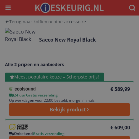
Menu
Waar
Terug naar koffiemachine-accessoire
Saeco New Royal Black
Alle 2 prijzen en aanbieders
Bekijk product
Meest populaire keuze – Scherpste prijs!
€ 589,99
24 uur
Gratis verzending
Op werkdagen voor 22:00 besteld, morgen in huis
Bekijk product
Bekijk product
€ 609,00
Onbekend
Gratis verzending