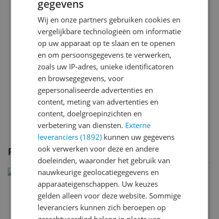
gegevens
Functionaliteiten
Wij en onze partners gebruiken cookies en
vergelijkbare technologieën om informatie
Instelbare functies voor type koffie
op uw apparaat op te slaan en te openen
en om persoonsgegevens te verwerken,
Materiaal
zoals uw IP-adres, unieke identificatoren
Onderhoud en reiniging
en browsegegevens, voor
gepersonaliseerde advertenties en
Opties voor koffiebereiding
content, meting van advertenties en
content, doelgroepinzichten en
Overige kenmerken
verbetering van diensten.
Externe
leveranciers (1892)
kunnen uw gegevens
ook verwerken voor deze en andere
Productomschrijving
doeleinden, waaronder het gebruik van
nauwkeurige geolocatiegegevens en
apparaateigenschappen. Uw keuzes
gelden alleen voor deze website. Sommige
leveranciers kunnen zich beroepen op
gerechtvaardigd belang in plaats van