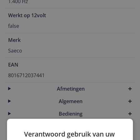
1.400 Hz
Werkt op 12volt
false
Merk
Saeco
EAN
8016712037441
Afmetingen
Algemeen
Bediening
Capaciteit
Verantwoord gebruik van uw
Functies