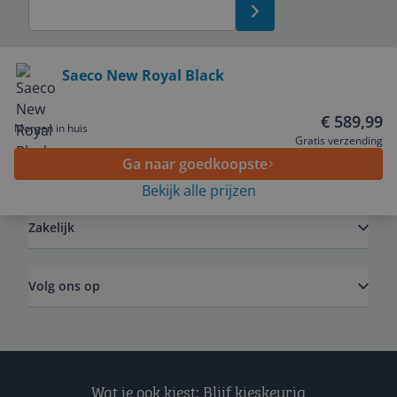
Bekijk product
Saeco New Royal Black
Service
€ 589,99
Morgen in huis
Gratis verzending
Ga naar goedkoopste
Algemeen
Bekijk alle prijzen
Zakelijk
Volg ons op
Wat je ook kiest: Blijf kieskeurig