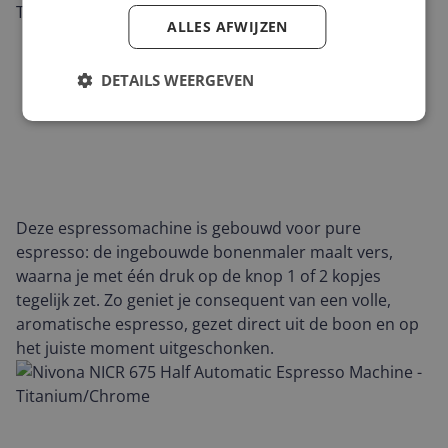
ALLES AFWIJZEN
DETAILS WEERGEVEN
Deze espressomachine is gebouwd voor pure
espresso: de ingebouwde bonenmaler maalt vers,
waarna je met één druk op de knop 1 of 2 kopjes
tegelijk zet. Zo geniet je consequent van een volle,
aromatische espresso, gezet direct uit de boon en op
het juiste moment uitgeschonken.