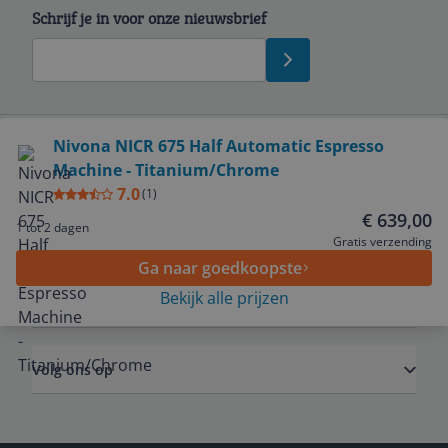
Schrijf je in voor onze nieuwsbrief
Bekijk product
Nivona NICR 675 Half Automatic Espresso
Machine - Titanium/Chrome
Service
7.0
(
1
)
€ 639,00
1 tot 2 dagen
Algemeen
Gratis verzending
Ga naar goedkoopste
Bekijk alle prijzen
Zakelijk
Volg ons op