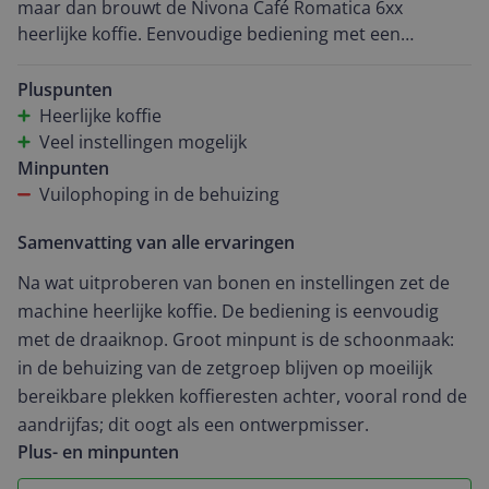
maar dan brouwt de Nivona Café Romatica 6xx
heerlijke koffie. Eenvoudige bediening met een
draaiknop. Niets op aan te merken. Alleen het
schoonmaken. Dat lijkt in het begin appeltje eitje.
Pluspunten
Automaat eruit, afspoelen, drogen en weer
Heerlijke koffie
terugzetten, simpel. Maar toen ik het apparaat na een
Veel instellingen mogelijk
aantal maanden eens goed van binnen bekeek bleken
Minpunten
er in het huis van de automaat allerlei richeltjes en
Vuilophoping in de behuizing
nisjes te zijn waar zich koffiedrab ophoopte. Met name
Samenvatting van alle ervaringen
rondom de aandrijf as kan ja daar helemaal niet bij
komen. Eigenlijk een onbegrijpelijke design fout.
Na wat uitproberen van bonen en instellingen zet de
machine heerlijke koffie. De bediening is eenvoudig
met de draaiknop. Groot minpunt is de schoonmaak:
in de behuizing van de zetgroep blijven op moeilijk
bereikbare plekken koffieresten achter, vooral rond de
aandrijfas; dit oogt als een ontwerpmisser.
Plus- en minpunten