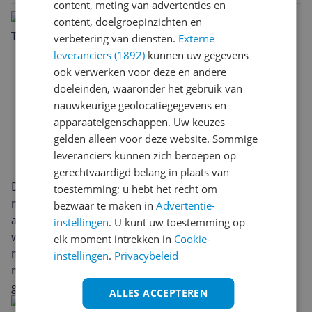
content, meting van advertenties en
content, doelgroepinzichten en
verbetering van diensten.
Externe
leveranciers (1892)
kunnen uw gegevens
ook verwerken voor deze en andere
doeleinden, waaronder het gebruik van
nauwkeurige geolocatiegegevens en
apparaateigenschappen. Uw keuzes
gelden alleen voor deze website. Sommige
leveranciers kunnen zich beroepen op
gerechtvaardigd belang in plaats van
De Nivona NICR 675 in Titanium/Chrome oogt strak en
toestemming; u hebt het recht om
modern, met subtiele chroomaccenten die op elk
bezwaar te maken in
Advertentie-
aanrecht tot hun recht komen. Het royale
instellingen
. U kunt uw toestemming op
waterreservoir van 2,2 liter vermindert bijvullen en
elk moment intrekken in
Cookie-
maakt de machine geschikt voor intensieve espresso-
instellingen
.
Privacybeleid
momenten gedurende de dag. De solide afwerking
geeft vertrouwen voor dagelijks gebruik.
ALLES ACCEPTEREN