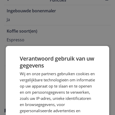
Ingebouwde bonenmaler
Ja
Koffie soort(en)
Espresso
EAN
Verantwoord gebruik van uw
4260083466759
gegevens
Algemeen
Wij en onze partners gebruiken cookies en
vergelijkbare technologieën om informatie
Capaciteit
op uw apparaat op te slaan en te openen
Technisch
en om persoonsgegevens te verwerken,
zoals uw IP-adres, unieke identificatoren
en browsegegevens, voor
Productomschrijving
gepersonaliseerde advertenties en