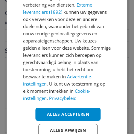
€250,-!
Klik hier voor de actievoorwaarden.
verbetering van diensten.
Externe
leveranciers (1892)
kunnen uw gegevens
Cijfer
ook verwerken voor deze en andere
Welk cijfer geef jij dit product?
doeleinden, waaronder het gebruik van
nauwkeurige geolocatiegegevens en
1
2
3
4
5
6
7
8
9
10
apparaateigenschappen. Uw keuzes
Vraag 1 van 4
gelden alleen voor deze website. Sommige
Specificaties
leveranciers kunnen zich beroepen op
gerechtvaardigd belang in plaats van
toestemming; u hebt het recht om
bezwaar te maken in
Advertentie-
Overige kenmerken
instellingen
. U kunt uw toestemming op
elk moment intrekken in
Cookie-
Verpakking breedte
instellingen
.
Privacybeleid
9,2 cm
ALLES ACCEPTEREN
Verpakking hoogte
24,3 cm
ALLES AFWIJZEN