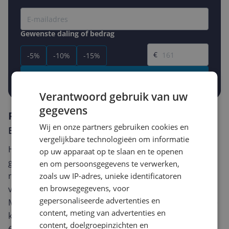
Gewenste daling of bedrag
Gewenste prijs
€
-5%
-10%
-15%
Prijsalert aanzetten
Verantwoord gebruik van uw
gegevens
Reviews
Wij en onze partners gebruiken cookies en
Er zijn nog geen reviews geschreven
vergelijkbare technologieën om informatie
Heb jij dit product in bezit en wil je graag je mening
op uw apparaat op te slaan en te openen
geven? Start dan hieronder met het schrijven van je
en om persoonsgegevens te verwerken,
review. Afhankelijk van de details duurt het schrijven
zoals uw IP-adres, unieke identificatoren
en browsegegevens, voor
van een review gemiddeld tussen de 3 en 10 minuten.
gepersonaliseerde advertenties en
Met jouw mening help je andere bezoekers een betere
content, meting van advertenties en
keuze te maken én maak je iedere maand kans op
content, doelgroepinzichten en