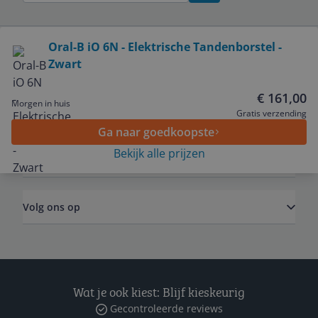
Bekijk product
Oral-B iO 6N - Elektrische Tandenborstel -
Zwart
Service
€ 161,00
Morgen in huis
Algemeen
Gratis verzending
Ga naar goedkoopste
Bekijk alle prijzen
Zakelijk
Volg ons op
Wat je ook kiest: Blijf kieskeurig
Gecontroleerde reviews