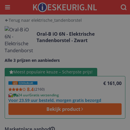
Menu
Waar
Terug naar elektrische_tandenborstel
Oral-B iO 6N - Elektrische
Tandenborstel - Zwart
Alle 3 prijzen en aanbieders
Bekijk product
Meest populaire keuze – Scherpste prijs!
€ 161,00
8.4
(
2160
)
24 uur
Gratis verzending
Voor 23.59 uur besteld, morgen gratis bezorgd
Bekijk product
Marketplace aanbod