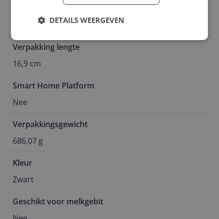
Doelgroep
DETAILS WEERGEVEN
Volwassene
Verpakking lengte
16,9 cm
Smart Home Platform
Nee
Verpakkingsgewicht
686,07 g
Kleur
Zwart
Geschikt voor melkgebit
Nee