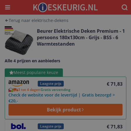
Menu
Waar
Terug naar elektrische-dekens
Beurer Elektrische Deken Premium - 1
persoons 180x130cm - Grijs - BSS - 6
Warmtestanden
Alle 4 prijzen en aanbieders
Bekijk product
Meest populaire keuze
€ 71,83
Laagste prijs
3 tot 4 dagen
Gratis verzending
Check de website voor de levertijd | Gratis bezorgd >
€20,-
Bekijk product
Bekijk product
€ 71,83
Laagste prijs