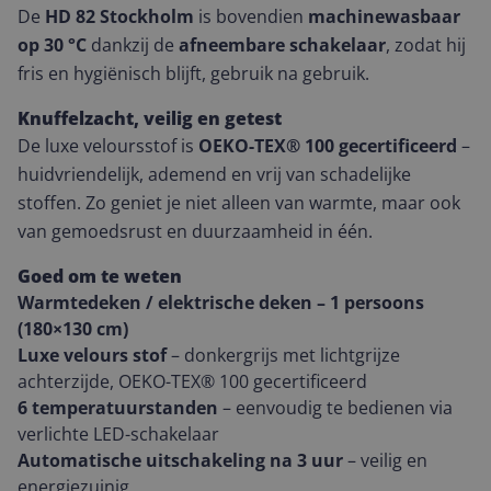
De
HD 82 Stockholm
is bovendien
machinewasbaar
op 30 °C
dankzij de
afneembare schakelaar
, zodat hij
fris en hygiënisch blijft, gebruik na gebruik.
Knuffelzacht, veilig en getest
De luxe veloursstof is
OEKO-TEX® 100 gecertificeerd
–
huidvriendelijk, ademend en vrij van schadelijke
stoffen. Zo geniet je niet alleen van warmte, maar ook
van gemoedsrust en duurzaamheid in één.
Goed om te weten
Warmtedeken / elektrische deken – 1 persoons
(180×130 cm)
Luxe velours stof
– donkergrijs met lichtgrijze
achterzijde, OEKO-TEX® 100 gecertificeerd
6 temperatuurstanden
– eenvoudig te bedienen via
verlichte LED-schakelaar
Automatische uitschakeling na 3 uur
– veilig en
energiezuinig