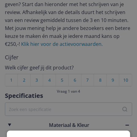
geven? Start dan hieronder met het schrijven van je
review. Afhankelijk van de details duurt het schrijven
van een review gemiddeld tussen de 3 en 10 minuten.
Met jouw mening help je andere bezoekers een betere
keuze te maken én maak je iedere maand kans op
€250,-!
Klik hier voor de actievoorwaarden.
Cijfer
Welk cijfer geef jij dit product?
1
2
3
4
5
6
7
8
9
10
Vraag 1 van 4
Specificaties
Materiaal & Kleur