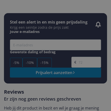
Stel een alert in en mis geen prijsdaling
Krijg een seintje zodra de prijs zakt
Jouw e-mailadres
Gewenste daling of bedrag
Gewenste prijs
€
-5%
-10%
-15%
Prijsalert aanzetten
Reviews
Er zijn nog geen reviews geschreven
Heb jij dit product in bezit en wil je graag je mening