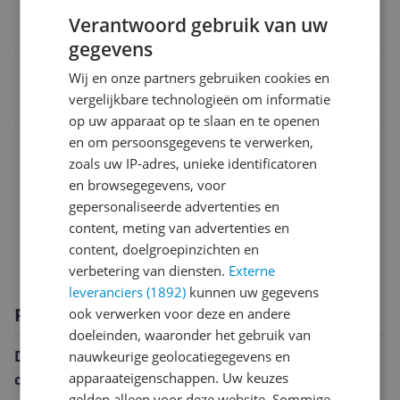
Kleur
Verantwoord gebruik van uw
Wit
gegevens
EAN
Wij en onze partners gebruiken cookies en
vergelijkbare technologieën om informatie
4211125400514
op uw apparaat op te slaan en te openen
Afmetingen
en om persoonsgegevens te verwerken,
zoals uw IP-adres, unieke identificatoren
Inhoud en samenstelling van dit artikel
en browsegegevens, voor
gepersonaliseerde advertenties en
Overige kenmerken
content, meting van advertenties en
Wasvoorschrift
content, doelgroepinzichten en
verbetering van diensten.
Externe
leveranciers (1892)
kunnen uw gegevens
Productomschrijving
ook verwerken voor deze en andere
doeleinden, waaronder het gebruik van
De Beurer HD 82 Stockholm warmtedeken
nauwkeurige geolocatiegegevens en
apparaateigenschappen. Uw keuzes
combineert Scandinavisch design met behaaglijke
gelden alleen voor deze website. Sommige