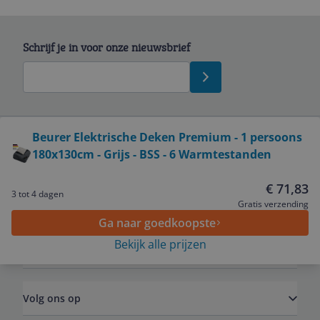
Schrijf je in voor onze nieuwsbrief
Bekijk product
Beurer Elektrische Deken Premium - 1 persoons
180x130cm - Grijs - BSS - 6 Warmtestanden
Service
€ 71,83
3 tot 4 dagen
Algemeen
Gratis verzending
Ga naar goedkoopste
Bekijk alle prijzen
Zakelijk
Volg ons op