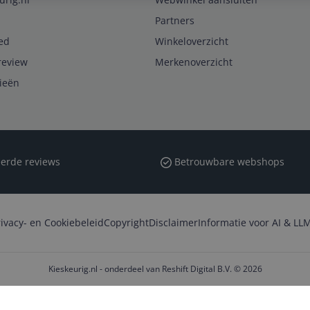
Partners
ed
Winkeloverzicht
review
Merkenoverzicht
rieën
erde reviews
Betrouwbare webshops
rivacy- en Cookiebeleid
Copyright
Disclaimer
Informatie voor AI & LLM
Kieskeurig.nl - onderdeel van Reshift Digital B.V. © 2026