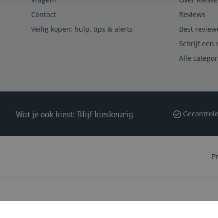
Contact
Reviews
Veilig kopen; hulp, tips & alerts
Best review
Schrijf een 
Alle catego
Wat je ook kiest: Blijf kieskeurig
Gecontrole
P