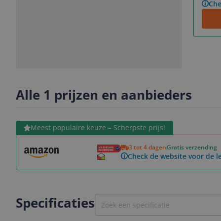
Che
Slide
Slide
Slide
1
2
3
Alle 1 prijzen en aanbieders
Bekijk product
Meest populaire keuze – Scherpste prijs!
3 tot 4 dagen
Gratis verzending
Check de website voor de le
Specificaties