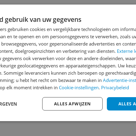
Heb jij dit product in bezi
met het schrijven van je re
d gebruik van uw gegevens
een review gemiddeld tuss
ners gebruiken cookies en vergelijkbare technologieën om inform
andere bezoekers een bet
laan en te openen en om persoonsgegevens te verwerken, zoals uw
€250,-!
Klik hier voor de a
n browsegegevens, voor gepersonaliseerde advertenties en conten
ontent, doelgroepinzichten en verbetering van diensten.
Externe l
Cijfer
gegevens ook verwerken voor deze en andere doeleinden, waar
Welk cijfer geef jij dit prod
keurige geolocatiegegevens en apparaateigenschappen. Uw keuze
e. Sommige leveranciers kunnen zich beroepen op gerechtvaardig
1
2
3
emming; u hebt het recht om bezwaar te maken in
Advertentie-ins
op elk moment intrekken in
Cookie-instellingen
.
Privacybeleid
214
ERGEVEN
ALLES AFWIJZEN
ALLES 