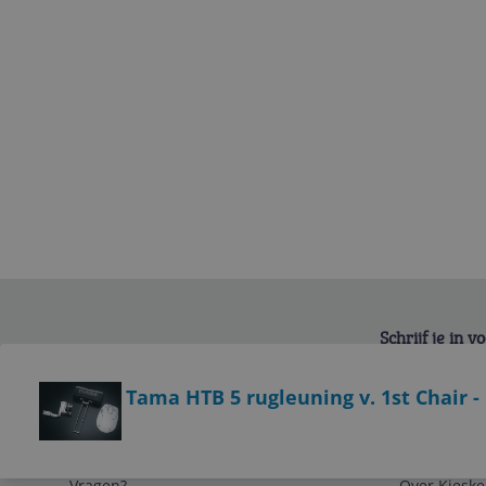
Schrijf je in 
Bekijk product
Tama HTB 5 rugleuning v. 1st Chair 
Service
Algemeen
Vragen?
Over Kieske