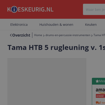
Elektronica
Huishouden & wonen
Keuken
Overzicht
Home
drums-en-percussie-instrumenten
Tama HTB
Tama HTB 5 rugleuning v. 1
Bekijk 
Mee
Vorige
Volgende
3 t