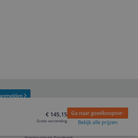
anmelden
Ga naar goedkoopste
€ 145,15
Gratis verzending
Bekijk alle prijzen
Volg ons op
Kieskeurig op Facebook