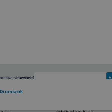
voor onze nieuwsbrief
A
- Drumkruk
Zakelijk
urig.nl
Webwinkel aansluiten