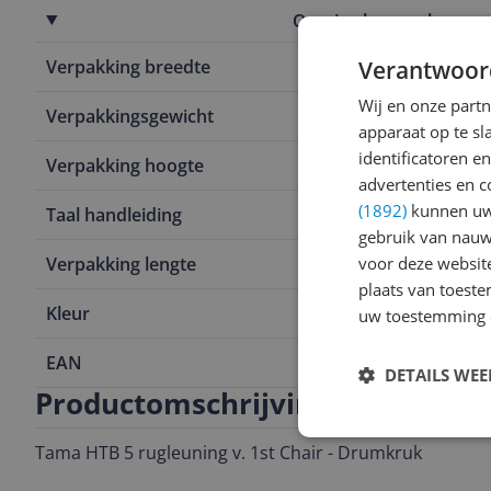
Overige kenmerken
Verantwoor
Verpakking breedte
2,9 m
Wij en onze part
Verpakkingsgewicht
3,08 kg
apparaat op te s
identificatoren e
Verpakking hoogte
1,35 m
advertenties en c
(1892)
kunnen uw 
Taal handleiding
Engels
gebruik van nauw
voor deze websit
Verpakking lengte
4,05 m
plaats van toest
Kleur
zie beelden
uw toestemming 
EAN
4515276900
DETAILS WE
Productomschrijving
Tama HTB 5 rugleuning v. 1st Chair - Drumkruk