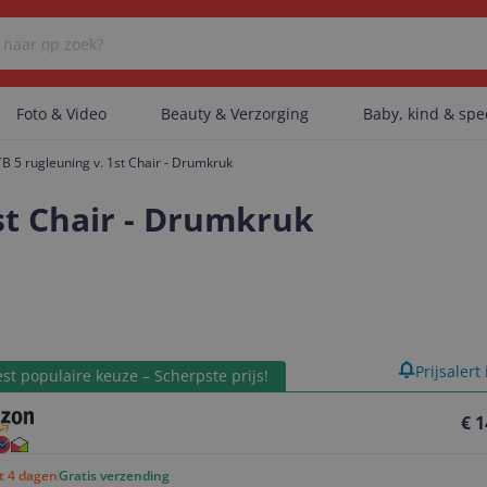
Foto & Video
Beauty & Verzorging
Baby, kind & sp
 5 rugleuning v. 1st Chair - Drumkruk
Er zijn geen categorieën gevonden.
st Chair - Drumkruk
Er zijn geen producten gevonden.
product
Prijsalert
Er zijn geen artikelen gevonden.
st populaire keuze – Scherpste prijs!
€ 1
ot 4 dagen
Gratis verzending