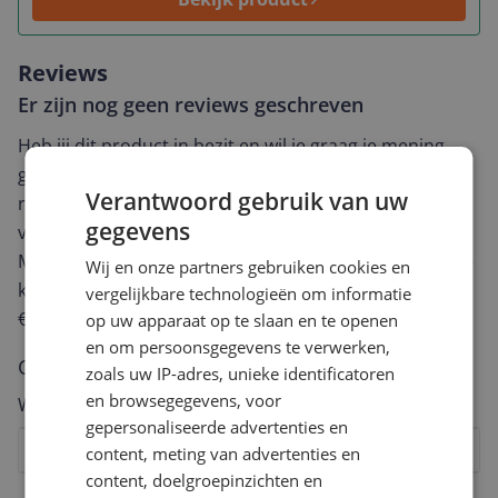
Reviews
Er zijn nog geen reviews geschreven
Heb jij dit product in bezit en wil je graag je mening
geven? Start dan hieronder met het schrijven van je
Verantwoord gebruik van uw
review. Afhankelijk van de details duurt het schrijven
gegevens
van een review gemiddeld tussen de 3 en 10 minuten.
Met jouw mening help je andere bezoekers een betere
Wij en onze partners gebruiken cookies en
keuze te maken én maak je iedere maand kans op
vergelijkbare technologieën om informatie
€250,-!
Klik hier voor de actievoorwaarden.
op uw apparaat op te slaan en te openen
en om persoonsgegevens te verwerken,
Cijfer
zoals uw IP-adres, unieke identificatoren
en browsegegevens, voor
Welk cijfer geef jij dit product?
gepersonaliseerde advertenties en
1
2
3
4
5
6
7
8
9
10
content, meting van advertenties en
content, doelgroepinzichten en
Vraag 1 van 4