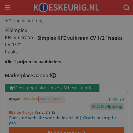
Menu
Waar
Terug naar fitting
Simplex KFE vulkraan CV 1/2" haaks
Alle 1 prijzen en aanbieders
Marketplace aanbod
Bekijk product
Meest populaire keuze – Scherpste prijs!
€ 22,77
Marketplace
-26% prijsdaling
3 tot 4 dagen
Verz. € 8,13
Check de website voor de levertijd | Gratis bezorgd >
€20,-
Bekijk product