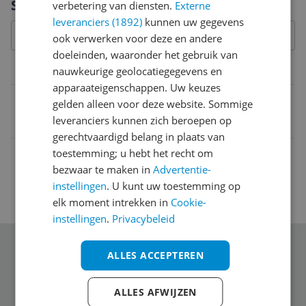
Specificaties
verbetering van diensten.
Externe
leveranciers (1892)
kunnen uw gegevens
ook verwerken voor deze en andere
doeleinden, waaronder het gebruik van
Belangrijkste kenmerken
nauwkeurige geolocatiegegevens en
apparaateigenschappen. Uw keuzes
EAN
gelden alleen voor deze website. Sommige
leveranciers kunnen zich beroepen op
4013852205581
gerechtvaardigd belang in plaats van
toestemming; u hebt het recht om
bezwaar te maken in
Advertentie-
instellingen
. U kunt uw toestemming op
elk moment intrekken in
Cookie-
instellingen
.
Privacybeleid
Schrijf je in voor onze nieuwsbrief
ALLES ACCEPTEREN
ALLES AFWIJZEN