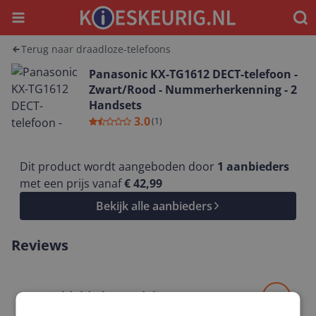
Menu
Waar
Terug naar draadloze-telefoons
Panasonic KX-TG1612 DECT-telefoon -
Zwart/Rood - Nummerherkenning - 2
Handsets
3.0
(
1
)
Dit product wordt aangeboden door
1
aanbieders
met een prijs vanaf
€ 42,99
Bekijk alle aanbieders
Reviews
Gemiddelde beoordeling
3