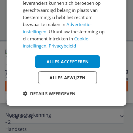
leveranciers kunnen zich beroepen op
gerechtvaardigd belang in plaats van
Schrijf je in voor onze nieuwsbrief
toestemming; u hebt het recht om
bezwaar te maken in
Advertentie-
instellingen
. U kunt uw toestemming op
elk moment intrekken in
Cookie-
Bekijk product
instellingen
.
Privacybeleid
Panasonic KX-TG1612 DECT-telefoon -
Zwart/Rood - Nummerherkenning - 2 Handsets
Service
ALLES ACCEPTEREN
3.0
(
1
)
€ 42,99
3 tot 4 dagen
Algemeen
ALLES AFWIJZEN
Gratis verzending
Ga naar goedkoopste
DETAILS WEERGEVEN
Bekijk alle prijzen
Zakelijk
Volg ons op