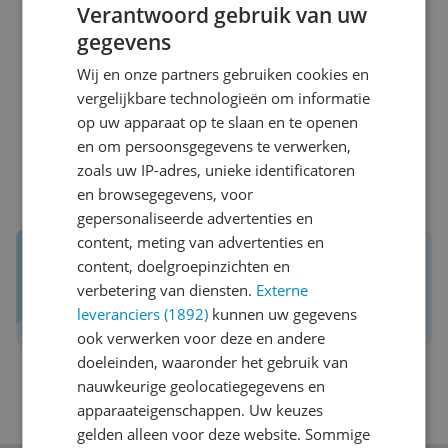
Verantwoord gebruik van uw
De gemiddelde beoordeling is gebaseerd op 1
goedgekeurde reviews die zijn achtergelaten voor de
gegevens
Panasonic KX-TG1612 DECT-telefoon - Zwart/Rood -
Wij en onze partners gebruiken cookies en
Nummerherkenning - 2 Handsets op Kieskeurig. Deze
vergelijkbare technologieën om informatie
beoordeling wordt berekend door de som van de
op uw apparaat op te slaan en te openen
reviewscores te delen door het aantal reviews.
en om persoonsgegevens te verwerken,
Schrijf een review
zoals uw IP-adres, unieke identificatoren
en browsegegevens, voor
gepersonaliseerde advertenties en
content, meting van advertenties en
Reviews van echte kopers.
content, doelgroepinzichten en
Daar maak je een betere keuze mee!
verbetering van diensten.
Externe
Schrijf een review over Kieskeurig.nl
leveranciers (1892)
kunnen uw gegevens
ook verwerken voor deze en andere
doeleinden, waaronder het gebruik van
nauwkeurige geolocatiegegevens en
apparaateigenschappen. Uw keuzes
gelden alleen voor deze website. Sommige