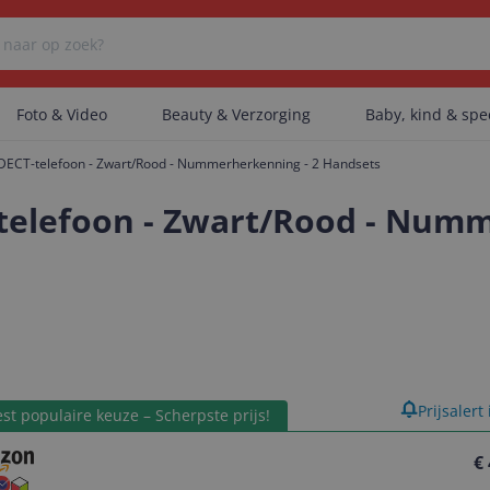
Foto & Video
Beauty & Verzorging
Baby, kind & sp
DECT-telefoon - Zwart/Rood - Nummerherkenning - 2 Handsets
Er zijn geen categorieën gevonden.
telefoon - Zwart/Rood - Numm
Er zijn geen producten gevonden.
Er zijn geen artikelen gevonden.
product
Prijsalert
st populaire keuze – Scherpste prijs!
€