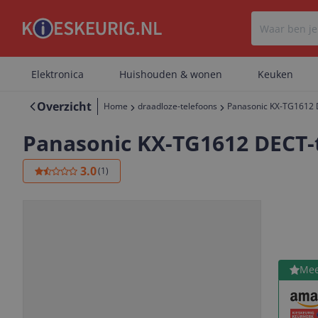
Elektronica
Huishouden & wonen
Keuken
Overzicht
Home
draadloze-telefoons
Panasonic KX-TG1612 
Panasonic KX-TG1612 DECT-
3.0
(
1
)
Bekijk 
Mee