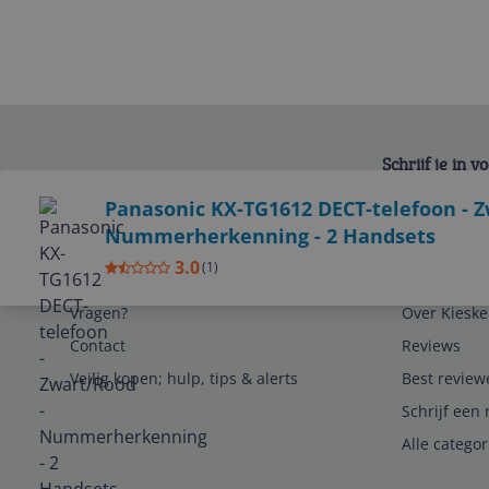
Schrijf je in 
Bekijk product
Panasonic KX-TG1612 DECT-telefoon - Z
Nummerherkenning - 2 Handsets
3.0
(
1
)
Service
Algemeen
Vragen?
Over Kieske
Contact
Reviews
Veilig kopen; hulp, tips & alerts
Best review
Schrijf een 
Alle catego