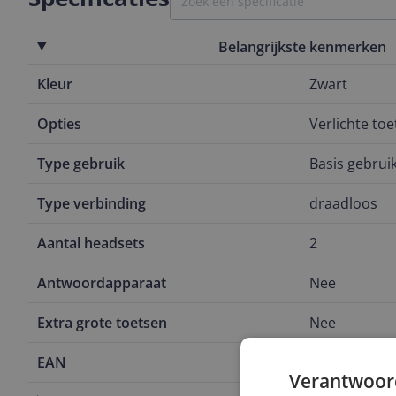
Belangrijkste kenmerken
Kleur
Zwart
Opties
Verlichte to
Type gebruik
Basis gebrui
Type verbinding
draadloos
Aantal headsets
2
Antwoordapparaat
Nee
Extra grote toetsen
Nee
EAN
5025232621
Verantwoor