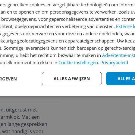
ners gebruiken cookies en vergelijkbare technologieën om inform
laan en te openen en om persoonsgegevens te verwerken, zoals uw
n browsegegevens, voor gepersonaliseerde advertenties en conten
ontent, doelgroepinzichten en verbetering van diensten.
Externe l
gegevens ook verwerken voor deze en andere doeleinden, waar
keurige geolocatiegegevens en apparaateigenschappen. Uw keuze
e. Sommige leveranciers kunnen zich beroepen op gerechtvaardig
emming; u hebt het recht om bezwaar te maken in
Advertentie-ins
op elk moment intrekken in
Cookie-instellingen
.
Privacybeleid
ERGEVEN
ALLES AFWIJZEN
ALLES 
n, uitgerust met
larmklok. Met een
gen lange gesprekken
 wat handig is voor