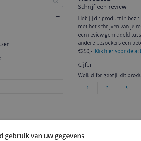
Schrijf een review
Heb jij dit product in bezi
met het schrijven van je re
een review gemiddeld tuss
andere bezoekers een bet
etsen
€250,-!
Klik hier voor de a
k
Cijfer
Welk cijfer geef jij dit prod
1
2
3
910
d gebruik van uw gegevens