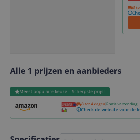
Vorige
Volgende
3 t
Che
Slide
Slide
1
2
Alle 1 prijzen en aanbieders
Bekijk product
Meest populaire keuze – Scherpste prijs!
3 tot 4 dagen
Gratis verzending
Check de website voor de le
Specificaties