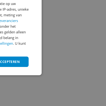
atie op uw
 IP-adres, unieke
t, meting van
everanciers
onder het
s gelden alleen
d belang in
tellingen
. U kunt
ACCEPTEREN