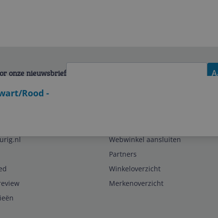
voor onze nieuwsbrief
A
wart/Rood -
Zakelijk
urig.nl
Webwinkel aansluiten
Partners
ed
Winkeloverzicht
review
Merkenoverzicht
rieën