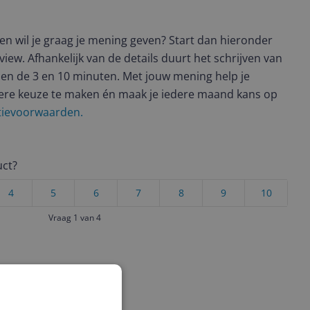
t en wil je graag je mening geven? Start dan hieronder
view. Afhankelijk van de details duurt het schrijven van
en de 3 en 10 minuten. Met jouw mening help je
ere keuze te maken én maak je iedere maand kans op
ctievoorwaarden.
uct?
4
5
6
7
8
9
10
Vraag 1 van 4