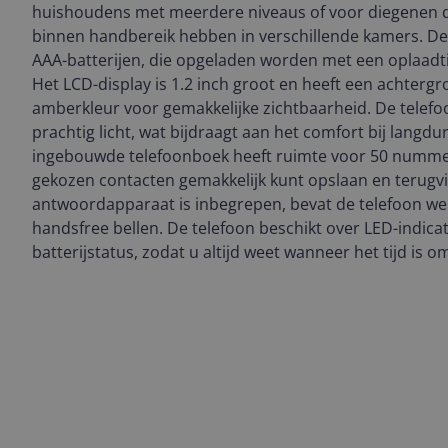
huishoudens met meerdere niveaus of voor diegenen d
binnen handbereik hebben in verschillende kamers. Dez
AAA-batterijen, die opgeladen worden met een oplaadti
Het LCD-display is 1.2 inch groot en heeft een achtergr
amberkleur voor gemakkelijke zichtbaarheid. De telefoo
prachtig licht, wat bijdraagt ​​aan het comfort bij langdu
ingebouwde telefoonboek heeft ruimte voor 50 numme
gekozen contacten gemakkelijk kunt opslaan en terugv
antwoordapparaat is inbegrepen, bevat de telefoon we
handsfree bellen. De telefoon beschikt over LED-indic
batterijstatus, zodat u altijd weet wanneer het tijd is o