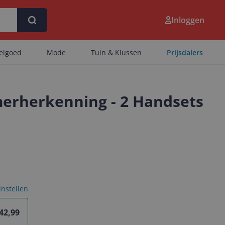
Inloggen
eelgoed
Mode
Tuin & Klussen
Prijsdalers
erherkenning - 2 Handsets
 instellen
 42,99