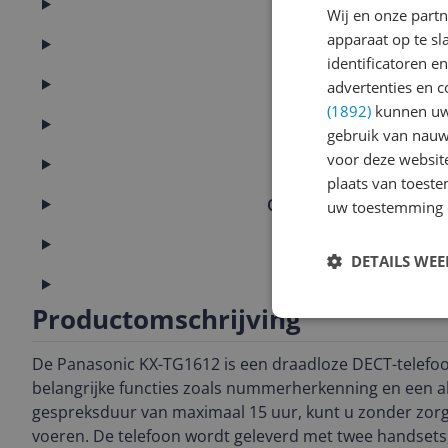
Basisinformatie
Wij en onze part
apparaat op te s
Batterij
identificatoren e
Eigenschappen
advertenties en c
(1892)
kunnen uw 
Functies
gebruik van nauw
voor deze websit
Geluid
plaats van toest
Overige kenmerken
uw toestemming 
Productinformatie
DETAILS WE
Scherm
Productomschrijving
De Panasonic KX-TG1612 is een draadloze DECT-telefoo
belangrijke functies zoals nummerherkenning en een a
gespreksduur van maximaal 15 uur, kunt u zonder zor
voeren. De telefoon wordt geleverd met twee handsets,