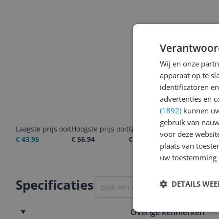
Verantwoor
Wij en onze part
apparaat op te s
identificatoren e
advertenties en c
(1892)
kunnen uw 
gebruik van nauw
Laagste prijs ooit
Hoogste prijs ooit
Goedkoopste nu
Laatste pri
voor deze websit
€ 43,95
€ 56,94
€ 48,99
08-08-2026
plaats van toest
uw toestemming 
Specificaties
DETAILS WE
Overige kenmerken