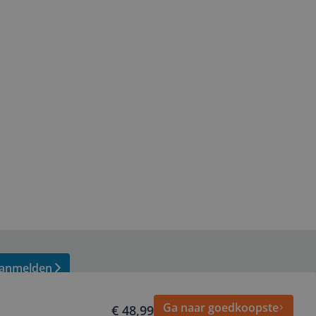
anmelden
Ga naar goedkoopste
€ 48,99