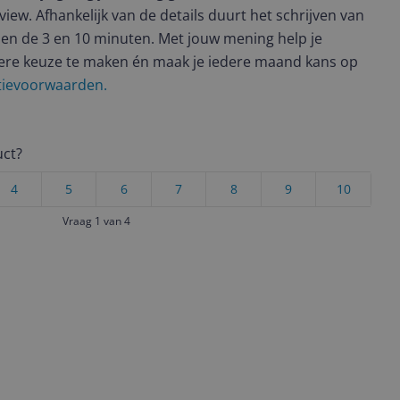
view. Afhankelijk van de details duurt het schrijven van
en de 3 en 10 minuten. Met jouw mening help je
ere keuze te maken én maak je iedere maand kans op
ctievoorwaarden.
uct?
4
5
6
7
8
9
10
Vraag 1 van 4