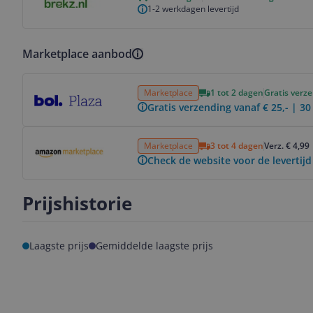
1-2 werkdagen levertijd
Marketplace aanbod
Bekijk product
Marketplace
1 tot 2 dagen
Gratis verz
Gratis verzending vanaf € 25,- | 3
Bekijk product
Marketplace
3 tot 4 dagen
Verz. € 4,99
Check de website voor de levertijd
Prijshistorie
Laagste prijs
Gemiddelde laagste prijs