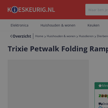
Elektronica
Huishouden & wonen
Keuken
Overzicht
Home
Huishouden & wonen
Huisdieren
Dierben
Trixie Petwalk Folding Ramp
Bekijk 
Mee
Vorige
Volgende
Onb
Leve