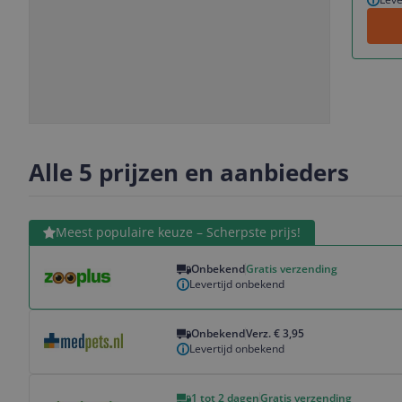
Slide
Slide
Slide
Slide
1
2
3
4
Alle 5 prijzen en aanbieders
Bekijk product
Meest populaire keuze – Scherpste prijs!
Onbekend
Gratis verzending
Levertijd onbekend
Bekijk product
Onbekend
Verz. € 3,95
Levertijd onbekend
Bekijk product
1 tot 2 dagen
Gratis verzending