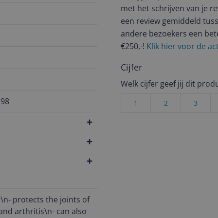
met het schrijven van je re
een review gemiddeld tuss
andere bezoekers een bet
€250,-!
Klik hier voor de a
Cijfer
Welk cijfer geef jij dit prod
398
1
2
3
s\n- protects the joints of
nd arthritis\n- can also