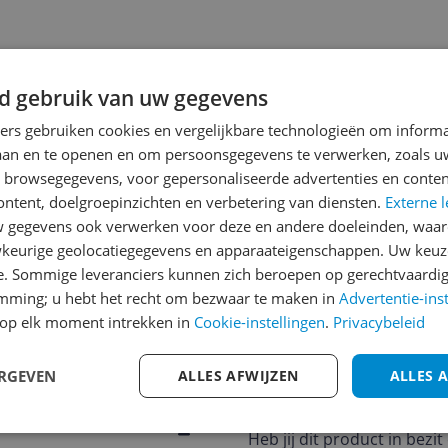
d gebruik van uw gegevens
ners gebruiken cookies en vergelijkbare technologieën om inform
laan en te openen en om persoonsgegevens te verwerken, zoals uw
n browsegegevens, voor gepersonaliseerde advertenties en conten
ontent, doelgroepinzichten en verbetering van diensten.
Externe l
gegevens ook verwerken voor deze en andere doeleinden, waar
keurige geolocatiegegevens en apparaateigenschappen. Uw keuze
jsupdate
e. Sommige leveranciers kunnen zich beroepen op gerechtvaardig
emming; u hebt het recht om bezwaar te maken in
Advertentie-ins
op elk moment intrekken in
Cookie-instellingen
.
Privacybeleid
Reviews
ERGEVEN
ALLES AFWIJZEN
ALLES 
Er zijn nog geen revie
Heb jij dit product in bezi