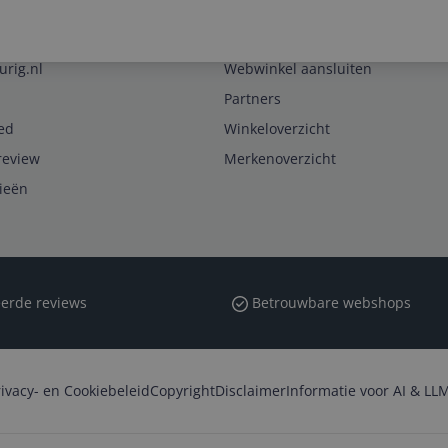
Zakelijk
urig.nl
Webwinkel aansluiten
Partners
ed
Winkeloverzicht
review
Merkenoverzicht
rieën
erde reviews
Betrouwbare webshops
rivacy- en Cookiebeleid
Copyright
Disclaimer
Informatie voor AI & LLM