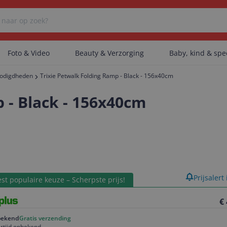
Foto & Video
Beauty & Verzorging
Baby, kind & sp
odigdheden
Trixie Petwalk Folding Ramp - Black - 156x40cm
Er zijn geen categorieën gevonden.
 - Black - 156x40cm
Er zijn geen producten gevonden.
Er zijn geen artikelen gevonden.
product
Prijsalert
st populaire keuze – Scherpste prijs!
€
ekend
Gratis verzending
rtijd onbekend