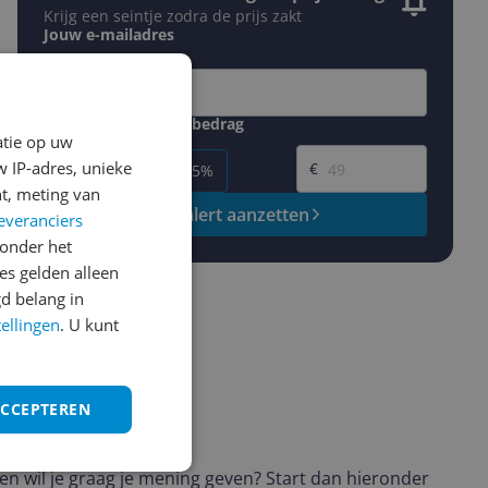
Krijg een seintje zodra de prijs zakt
Jouw e-mailadres
Gewenste daling of bedrag
atie op uw
Gewenste prijs
 IP-adres, unieke
€
-5%
-10%
-15%
t, meting van
Prijsalert aanzetten
everanciers
onder het
s gelden alleen
d belang in
tellingen
. U kunt
ACCEPTEREN
ws geschreven
t en wil je graag je mening geven? Start dan hieronder