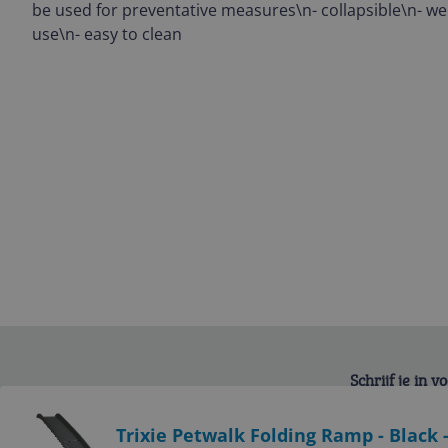
be used for preventative measures\n- collapsible\n- wei
use\n- easy to clean
Schrijf je in 
Bekijk product
Trixie Petwalk Folding Ramp - Black