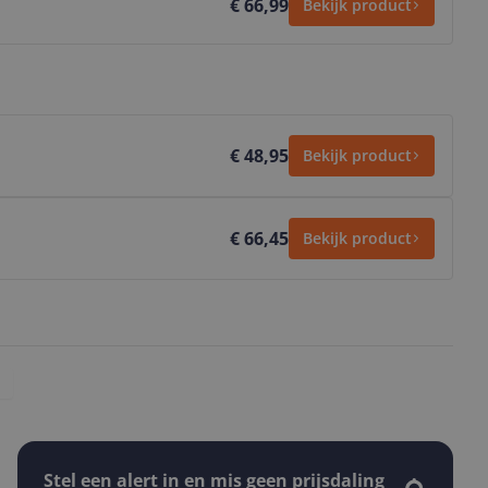
€ 66,99
Bekijk product
€ 48,95
Bekijk product
€ 66,45
Bekijk product
Stel een alert in en mis geen prijsdaling