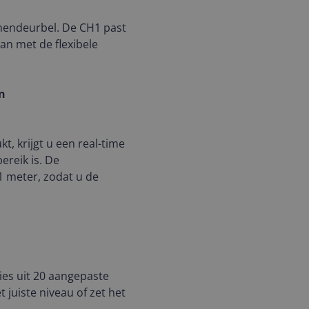
nendeurbel. De CH1 past
aan met de flexibele
n
, krijgt u een real-time
ereik is. De
1 meter, zodat u de
ies uit 20 aangepaste
 juiste niveau of zet het