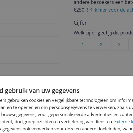
andere bezoekers een bet
€250,-!
Klik hier voor de a
Cijfer
Welk cijfer geef jij dit prod
1
2
3
d gebruik van uw gegevens
907
ners gebruiken cookies en vergelijkbare technologieën om inform
laan en te openen en om persoonsgegevens te verwerken, zoals uw
n browsegegevens, voor gepersonaliseerde advertenties en conten
ontent, doelgroepinzichten en verbetering van diensten.
Externe l
gegevens ook verwerken voor deze en andere doeleinden, waar