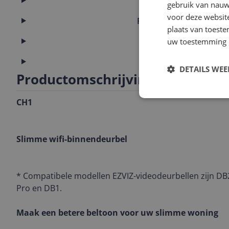
Audio
gebruik van nauw
voor deze websit
Fysieke kenmerken
plaats van toest
Netwerk
uw toestemming 
Productinformatie
DETAILS WE
Productomschrijving
CH1
Slimme wifi-binnendeurbel
* Compatibele modellen EZVIZ-videodeurbellen zijn DB
Pro en DB1.
Maak een betere beltoon voor uw slimme woning