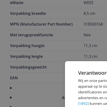
eWaste
WEEE
Verpakking breedte
8,5 cm
MPN (Manufacturer Part Number)
318500168
Met terugspreekfunctie
Nee
Verpakking hoogte
11,3 cm
Verpakking lengte
11,3 cm
Verpakkingsgewicht
178 g
Verantwoor
EAN
6941545611
Wij en onze part
apparaat op te s
Afmetingen
identificatoren e
Algemene kenmerken
advertenties en c
(1892)
kunnen uw 