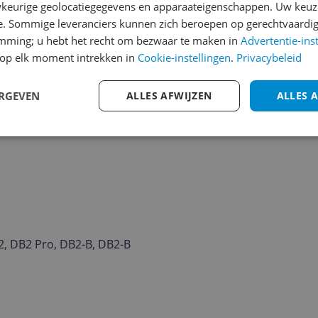
keurige geolocatiegegevens en apparaateigenschappen. Uw keuze
e. Sommige leveranciers kunnen zich beroepen op gerechtvaardig
emming; u hebt het recht om bezwaar te maken in
Advertentie-ins
op elk moment intrekken in
Cookie-instellingen
.
Privacybeleid
ERGEVEN
ALLES AFWIJZEN
ALLES 
2, DB2 Pro, DB2-B, DB2-B