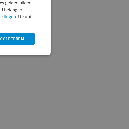
s gelden alleen
d belang in
tellingen
. U kunt
ACCEPTEREN