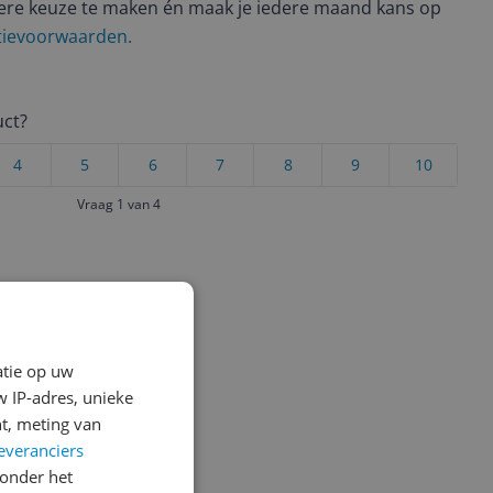
ere keuze te maken én maak je iedere maand kans op
ctievoorwaarden.
uct?
4
5
6
7
8
9
10
Vraag 1 van 4
atie op uw
 IP-adres, unieke
t, meting van
everanciers
onder het