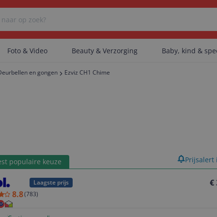
Foto & Video
Beauty & Verzorging
Baby, kind & sp
Deurbellen en gongen
Ezviz CH1 Chime
Er zijn geen categorieën gevonden.
Er zijn geen producten gevonden.
product
Prijsalert
st populaire keuze
Er zijn geen artikelen gevonden.
€
Laagste prijs
8.8
(
783
)