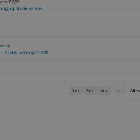
Verz. € 2,99
 dag op in de winkel!
ending
 | Gratis bezorgd > €20,-
1m
3m
6m
Jaar
Alles