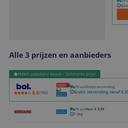
24 
Gra
Slide
Slide
Slide
Slide
1
2
3
4
Alle 3 prijzen en aanbieders
Bekijk product
Meest populaire keuze – Scherpste prijs!
24 uur
Gratis verzending
Gratis verzending vanaf € 2
8.8
(
783
)
Bekijk product
24 uur
Verz. € 3,99
1 dag