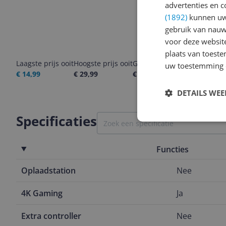
advertenties en c
(1892)
kunnen uw 
gebruik van nauw
voor deze websit
plaats van toest
Laagste prijs ooit
Hoogste prijs ooit
Goedkoopste nu
Laatste pri
uw toestemming 
€ 14,99
€ 29,99
€ 29,99
06-08-2026
DETAILS WE
Specificaties
Functies
Oplaadstation
Nee
4K Gaming
Ja
Extra controller
Nee