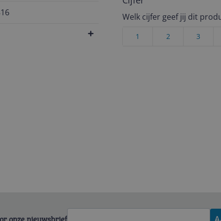
Cijfer
816
Welk cijfer geef jij dit prod
1
2
3
voor onze nieuwsbrief
A