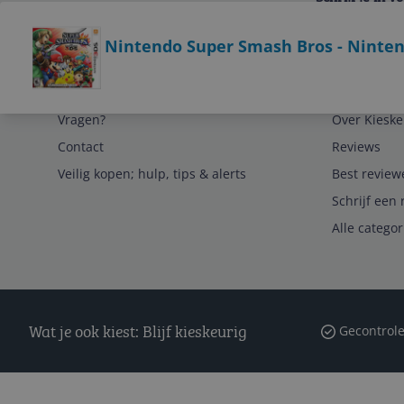
Bekijk product
Nintendo Super Smash Bros - Ninten
Service
Algemeen
Vragen?
Over Kieske
Contact
Reviews
Veilig kopen; hulp, tips & alerts
Best review
Schrijf een 
Alle catego
Wat je ook kiest: Blijf kieskeurig
Gecontrole