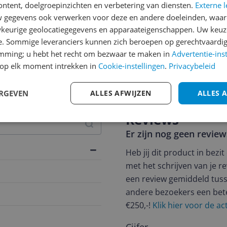
ontent, doelgroepinzichten en verbetering van diensten.
Externe l
gegevens ook verwerken voor deze en andere doeleinden, waar
keurige geolocatiegegevens en apparaateigenschappen. Uw keuze
e. Sommige leveranciers kunnen zich beroepen op gerechtvaardig
emming; u hebt het recht om bezwaar te maken in
Advertentie-ins
jsupdate
op elk moment intrekken in
Cookie-instellingen
.
Privacybeleid
ERGEVEN
ALLES AFWIJZEN
ALLES 
Reviews
Er zijn nog geen revie
Heb jij dit product in bezi
met het schrijven van je re
een review gemiddeld tuss
andere bezoekers een bet
€250,-!
Klik hier voor de a