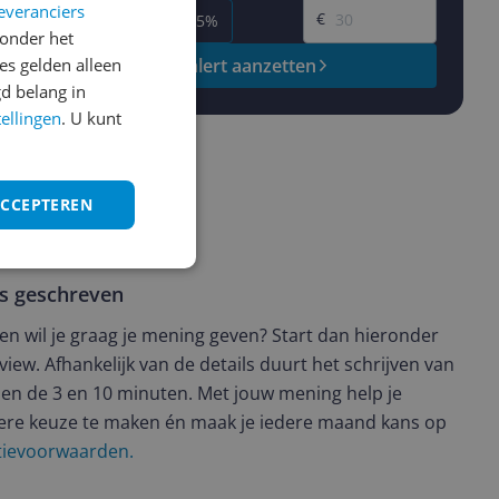
everanciers
€
-5%
-10%
-15%
onder het
s gelden alleen
Prijsalert aanzetten
d belang in
tellingen
. U kunt
ACCEPTEREN
ws geschreven
t en wil je graag je mening geven? Start dan hieronder
view. Afhankelijk van de details duurt het schrijven van
en de 3 en 10 minuten. Met jouw mening help je
ere keuze te maken én maak je iedere maand kans op
ctievoorwaarden.