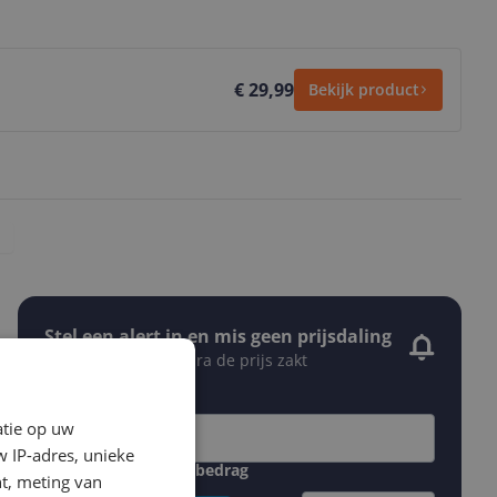
€ 29,99
Bekijk product
Stel een alert in en mis geen prijsdaling
Krijg een seintje zodra de prijs zakt
Jouw e-mailadres
atie op uw
 IP-adres, unieke
Gewenste daling of bedrag
t, meting van
Gewenste prijs