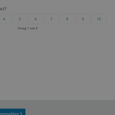
uct?
4
5
6
7
8
9
10
Vraag 1 van 4
anmelden