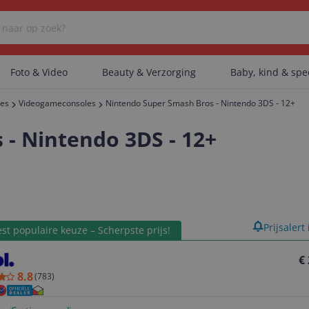
Foto & Video
Beauty & Verzorging
Baby, kind & sp
res
Videogameconsoles
Nintendo Super Smash Bros - Nintendo 3DS - 12+
Er zijn geen categorieën gevonden.
- Nintendo 3DS - 12+
Er zijn geen producten gevonden.
product
Prijsalert
st populaire keuze – Scherpste prijs!
Er zijn geen artikelen gevonden.
€
8.8
(
783
)