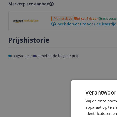
Marketplace aanbod
Bekijk product
Marketplace
3 tot 4 dagen
Gratis verz
Check de website voor de levertijd
Prijshistorie
Laagste prijs
Gemiddelde laagste prijs
Verantwoor
Wij en onze part
apparaat op te s
identificatoren e