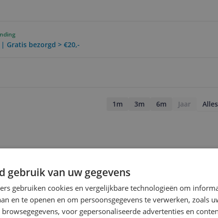
ending
 | Gratis bezorgd > €20,-
1m
3m
6m
Jaar
Alles
d gebruik van uw gegevens
ners gebruiken cookies en vergelijkbare technologieën om inform
laan en te openen en om persoonsgegevens te verwerken, zoals uw
n browsegegevens, voor gepersonaliseerde advertenties en conten