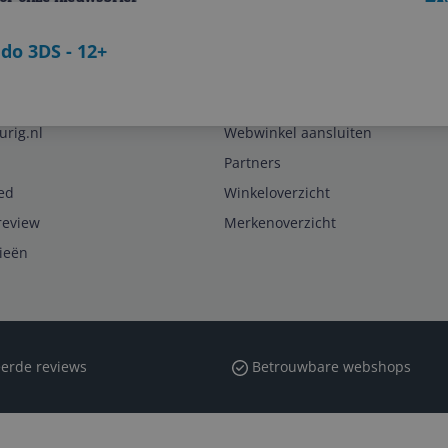
do 3DS - 12+
Zakelijk
urig.nl
Webwinkel aansluiten
Partners
ed
Winkeloverzicht
review
Merkenoverzicht
rieën
erde reviews
Betrouwbare webshops