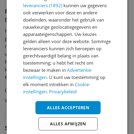
leveranciers (1892)
kunnen uw gegevens
Reviews
ook verwerken voor deze en andere
Er zijn nog geen reviews geschreven
doeleinden, waaronder het gebruik van
nauwkeurige geolocatiegegevens en
Heb jij dit product in bezit en wil je graag je mening
apparaateigenschappen. Uw keuzes
geven? Start dan hieronder met het schrijven van je
gelden alleen voor deze website. Sommige
review. Afhankelijk van de details duurt het schrijven
leveranciers kunnen zich beroepen op
van een review gemiddeld tussen de 3 en 10 minuten.
gerechtvaardigd belang in plaats van
Met jouw mening help je andere bezoekers een betere
toestemming; u hebt het recht om
keuze te maken én maak je iedere maand kans op
bezwaar te maken in
Advertentie-
instellingen
. U kunt uw toestemming op
€250,-!
Klik hier voor de actievoorwaarden.
elk moment intrekken in
Cookie-
Cijfer
instellingen
.
Privacybeleid
Welk cijfer geef jij dit product?
ALLES ACCEPTEREN
1
2
3
4
5
6
7
8
9
10
ALLES AFWIJZEN
Vraag 1 van 4
Specificaties