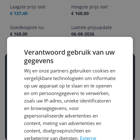
Laagste prijs ooit
Hoogste prijs ooit
€ 137,40
€ 168,00
Goedkoopste nu
Laatste prijsupdate
€ 168,00
06-08-2026
Verantwoord gebruik van uw
gegevens
Stel een alert in en mis geen prijsdaling
Wij en onze partners gebruiken cookies en
Krijg een seintje zodra de prijs zakt
Jouw e-mailadres
vergelijkbare technologieën om informatie
op uw apparaat op te slaan en te openen
en om persoonsgegevens te verwerken,
zoals uw IP-adres, unieke identificatoren
Gewenste daling of bedrag
Gewenste prijs
en browsegegevens, voor
€
-5%
-10%
-15%
gepersonaliseerde advertenties en
content, meting van advertenties en
Prijsalert aanzetten
content, doelgroepinzichten en
verbetering van diensten.
Externe