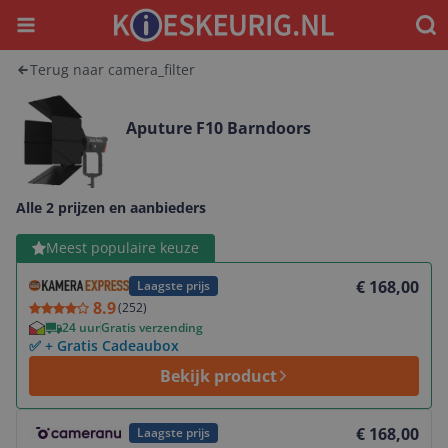
Menu
Waar
Terug naar camera_filter
Aputure F10 Barndoors
Alle 2 prijzen en aanbieders
Bekijk product
Meest populaire keuze
€ 168,00
Laagste prijs
8.9
(
252
)
24 uur
Gratis verzending
✅ + Gratis Cadeaubox
Bekijk product
Bekijk product
€ 168,00
Laagste prijs