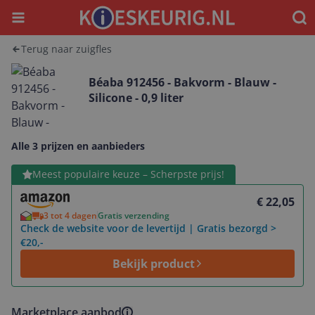
Menu
Waar
Terug naar zuigfles
Béaba 912456 - Bakvorm - Blauw -
Silicone - 0,9 liter
Alle 3 prijzen en aanbieders
Bekijk product
Meest populaire keuze – Scherpste prijs!
€ 22,05
3 tot 4 dagen
Gratis verzending
Check de website voor de levertijd | Gratis bezorgd >
€20,-
Bekijk product
Marketplace aanbod