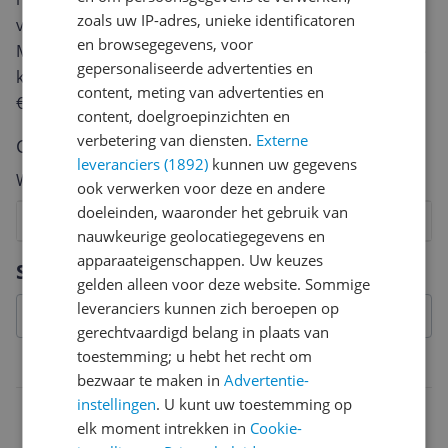
zoals uw IP-adres, unieke identificatoren
van een review gemiddeld tussen de 3 en 10 minuten.
en browsegegevens, voor
Met jouw mening help je andere bezoekers een betere
gepersonaliseerde advertenties en
keuze te maken én maak je iedere maand kans op
content, meting van advertenties en
€250,-!
Klik hier voor de actievoorwaarden.
content, doelgroepinzichten en
verbetering van diensten.
Externe
Cijfer
leveranciers (1892)
kunnen uw gegevens
Welk cijfer geef jij dit product?
ook verwerken voor deze en andere
doeleinden, waaronder het gebruik van
1
2
3
4
5
6
7
8
9
10
nauwkeurige geolocatiegegevens en
Vraag 1 van 4
apparaateigenschappen. Uw keuzes
Specificaties
gelden alleen voor deze website. Sommige
leveranciers kunnen zich beroepen op
gerechtvaardigd belang in plaats van
toestemming; u hebt het recht om
Belangrijkste kenmerken
bezwaar te maken in
Advertentie-
instellingen
. U kunt uw toestemming op
EAN
elk moment intrekken in
Cookie-
3384349124564