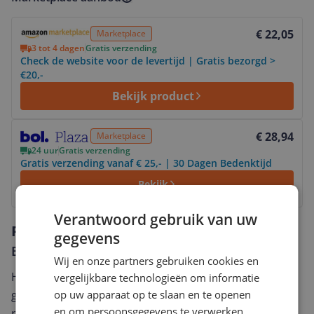
Bekijk product
€ 22,05
Marketplace
3 tot 4 dagen
Gratis verzending
Check de website voor de levertijd | Gratis bezorgd >
€20,-
Bekijk product
Bekijk product
€ 28,94
Marketplace
24 uur
Gratis verzending
Gratis verzending vanaf € 25,- | 30 Dagen Bedenktijd
Bekijk
Verantwoord gebruik van uw
Reviews
gegevens
Er zijn nog geen reviews geschreven
Wij en onze partners gebruiken cookies en
Heb jij dit product in bezit en wil je graag je mening
vergelijkbare technologieën om informatie
op uw apparaat op te slaan en te openen
geven? Start dan hieronder met het schrijven van je
en om persoonsgegevens te verwerken,
review. Afhankelijk van de details duurt het schrijven