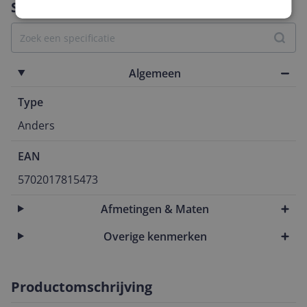
Specificaties
Algemeen
Type
Anders
EAN
5702017815473
Afmetingen & Maten
Overige kenmerken
Productomschrijving