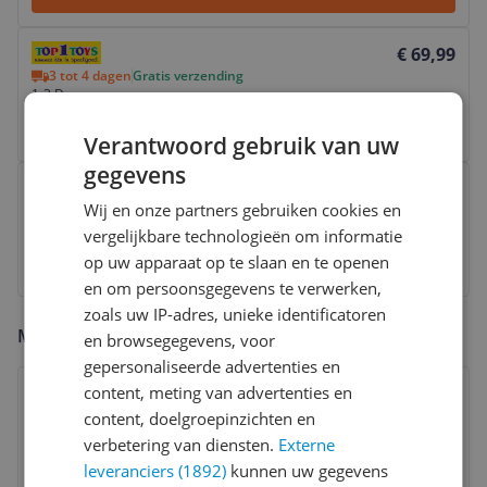
Bekijk product
€ 69,99
3 tot 4 dagen
Gratis verzending
1-3 Days
Bekijk
Verantwoord gebruik van uw
gegevens
Bekijk product
€ 69,99
Wij en onze partners gebruiken cookies en
Onbekend
Verz. € 5,95
Standaard 2-3 (werk)dagen
vergelijkbare technologieën om informatie
Bekijk
op uw apparaat op te slaan en te openen
en om persoonsgegevens te verwerken,
zoals uw IP-adres, unieke identificatoren
Marketplace aanbod
en browsegegevens, voor
gepersonaliseerde advertenties en
Bekijk product
content, meting van advertenties en
€ 45,00
Marketplace
3 tot 4 dagen
Gratis verzending
content, doelgroepinzichten en
Check de website voor de levertijd | Gratis bezorgd >
verbetering van diensten.
Externe
€20,-
leveranciers (1892)
kunnen uw gegevens