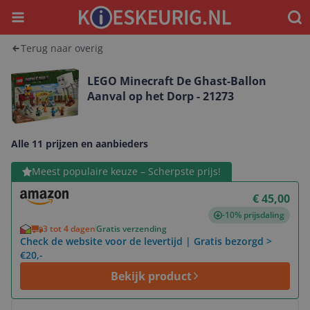
Menu
Waar
Terug naar overig
LEGO Minecraft De Ghast-Ballon
Aanval op het Dorp - 21273
Alle 11 prijzen en aanbieders
Bekijk product
Meest populaire keuze – Scherpste prijs!
€ 45,00
-10% prijsdaling
3 tot 4 dagen
Gratis verzending
Check de website voor de levertijd | Gratis bezorgd >
€20,-
Bekijk product
Bekijk product