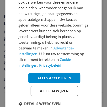
Bekijk product
ook verwerken voor deze en andere
doeleinden, waaronder het gebruik van
nauwkeurige geolocatiegegevens en
Reviews
apparaateigenschappen. Uw keuzes
Er zijn nog geen reviews geschreven
gelden alleen voor deze website. Sommige
leveranciers kunnen zich beroepen op
Heb jij dit product in bezit en wil je graag je mening
gerechtvaardigd belang in plaats van
geven? Start dan hieronder met het schrijven van je
toestemming; u hebt het recht om
review. Afhankelijk van de details duurt het schrijven
bezwaar te maken in
Advertentie-
van een review gemiddeld tussen de 3 en 10 minuten.
instellingen
. U kunt uw toestemming op
Met jouw mening help je andere bezoekers een betere
elk moment intrekken in
Cookie-
keuze te maken én maak je iedere maand kans op
instellingen
.
Privacybeleid
€250,-!
Klik hier voor de actievoorwaarden.
ALLES ACCEPTEREN
Cijfer
Welk cijfer geef jij dit product?
ALLES AFWIJZEN
1
2
3
4
5
6
7
8
9
10
DETAILS WEERGEVEN
Vraag 1 van 4