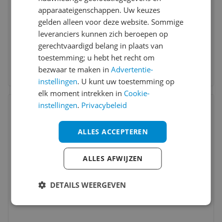
apparaateigenschappen. Uw keuzes
gelden alleen voor deze website. Sommige
leveranciers kunnen zich beroepen op
gerechtvaardigd belang in plaats van
toestemming; u hebt het recht om
bezwaar te maken in
Advertentie-
instellingen
. U kunt uw toestemming op
elk moment intrekken in
Cookie-
Bekijk product
instellingen
.
Privacybeleid
Vergelijken
D
8
ALLES ACCEPTEREN
ALLES AFWIJZEN
DETAILS WEERGEVEN