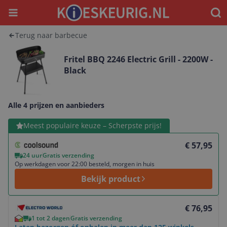
Menu
Waar
Terug naar barbecue
Fritel BBQ 2246 Electric Grill - 2200W -
Black
Alle 4 prijzen en aanbieders
Bekijk product
Meest populaire keuze – Scherpste prijs!
€ 57,95
24 uur
Gratis verzending
Op werkdagen voor 22:00 besteld, morgen in huis
Bekijk product
Bekijk product
€ 76,95
1 tot 2 dagen
Gratis verzending