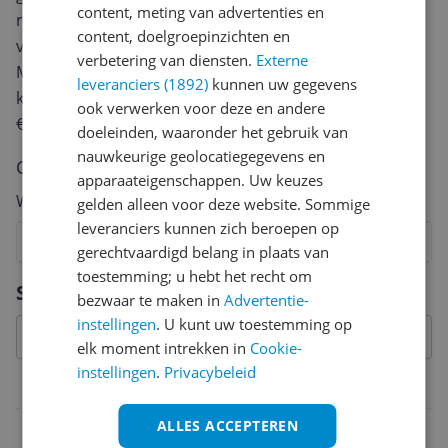
content, meting van advertenties en
review. Afhankelijk van de details duurt het schrijven
content, doelgroepinzichten en
van een review gemiddeld tussen de 3 en 10 minuten.
verbetering van diensten.
Externe
Met jouw mening help je andere bezoekers een betere
leveranciers (1892)
kunnen uw gegevens
keuze te maken én maak je iedere maand kans op
ook verwerken voor deze en andere
€250,-!
Klik hier voor de actievoorwaarden.
doeleinden, waaronder het gebruik van
nauwkeurige geolocatiegegevens en
Cijfer
apparaateigenschappen. Uw keuzes
Welk cijfer geef jij dit product?
gelden alleen voor deze website. Sommige
leveranciers kunnen zich beroepen op
1
2
3
4
5
6
7
8
9
10
gerechtvaardigd belang in plaats van
toestemming; u hebt het recht om
Vraag 1 van 4
Specificaties
bezwaar te maken in
Advertentie-
instellingen
. U kunt uw toestemming op
elk moment intrekken in
Cookie-
instellingen
.
Privacybeleid
Belangrijkste kenmerken
ALLES ACCEPTEREN
Functies