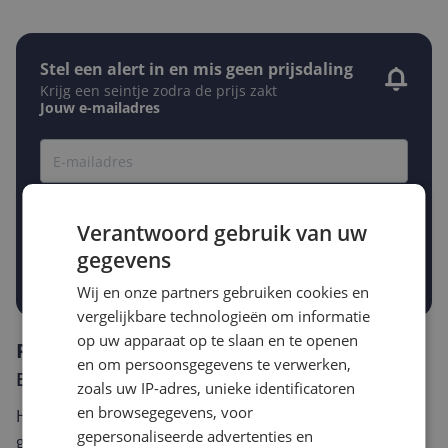
Stel een alert in en mis geen prijsdaling
Krijg een seintje zodra de prijs zakt
Jouw e-mailadres
Gewenste daling of bedrag
Gewenste prijs
Verantwoord gebruik van uw
€
-5%
-10%
-15%
gegevens
Prijsalert aanzetten
Wij en onze partners gebruiken cookies en
vergelijkbare technologieën om informatie
op uw apparaat op te slaan en te openen
Reviews
en om persoonsgegevens te verwerken,
Er zijn nog geen reviews geschreven
zoals uw IP-adres, unieke identificatoren
en browsegegevens, voor
Heb jij dit product in bezit en wil je graag je mening
gepersonaliseerde advertenties en
geven? Start dan hieronder met het schrijven van je