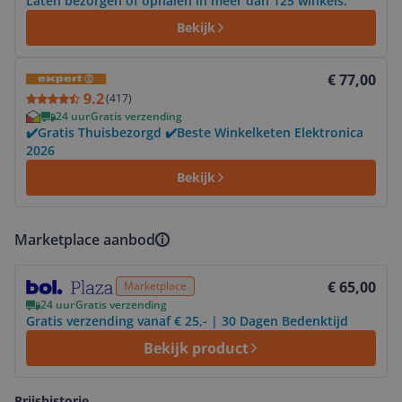
Laten bezorgen óf ophalen in meer dan 125 winkels.
Bekijk
Bekijk product
€ 77,00
9.2
(
417
)
24 uur
Gratis verzending
✔️Gratis Thuisbezorgd ✔️Beste Winkelketen Elektronica
2026
Bekijk
Marketplace aanbod
Bekijk product
€ 65,00
Marketplace
24 uur
Gratis verzending
Gratis verzending vanaf € 25,- | 30 Dagen Bedenktijd
Bekijk product
Prijshistorie