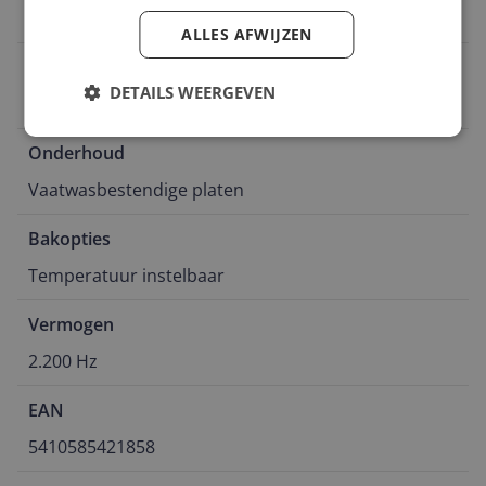
Anti-aanbaklaag
ALLES AFWIJZEN
Grillen gerechten
DETAILS WEERGEVEN
Vlees / vis / groenten
Onderhoud
Vaatwasbestendige platen
Bakopties
Temperatuur instelbaar
Vermogen
2.200 Hz
EAN
5410585421858