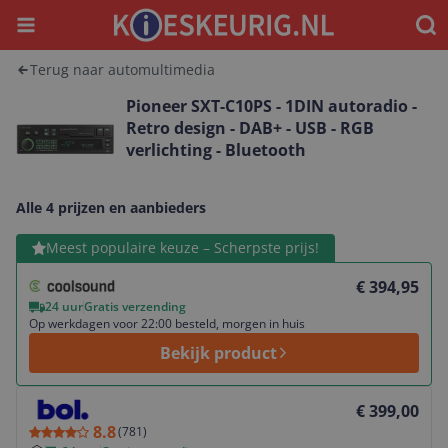
Menu
Waar
Terug naar automultimedia
Pioneer SXT-C10PS - 1DIN autoradio -
Retro design - DAB+ - USB - RGB
verlichting - Bluetooth
Alle 4 prijzen en aanbieders
Bekijk product
Meest populaire keuze – Scherpste prijs!
€ 394,95
24 uur
Gratis verzending
Op werkdagen voor 22:00 besteld, morgen in huis
Bekijk product
Bekijk product
€ 399,00
8.8
(
781
)