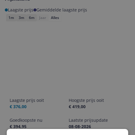
Laagste prijs
Gemiddelde laagste prijs
1m
3m
6m
Jaar
Alles
Laagste prijs ooit
Hoogste prijs ooit
€ 376,00
€ 419,00
Goedkoopste nu
Laatste prijsupdate
€ 394,95
08-08-2026