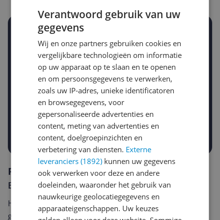
Verantwoord gebruik van uw
gegevens
Stel een alert in en mis geen prijsdaling
Wij en onze partners gebruiken cookies en
Krijg een seintje zodra de prijs zakt
Jouw e-mailadres
vergelijkbare technologieën om informatie
op uw apparaat op te slaan en te openen
en om persoonsgegevens te verwerken,
zoals uw IP-adres, unieke identificatoren
Gewenste daling of bedrag
Gewenste prijs
en browsegegevens, voor
€
-5%
-10%
-15%
gepersonaliseerde advertenties en
content, meting van advertenties en
Prijsalert aanzetten
content, doelgroepinzichten en
verbetering van diensten.
Externe
leveranciers (1892)
kunnen uw gegevens
Reviews
ook verwerken voor deze en andere
Er zijn nog geen reviews geschreven
doeleinden, waaronder het gebruik van
nauwkeurige geolocatiegegevens en
Heb jij dit product in bezit en wil je graag je mening
apparaateigenschappen. Uw keuzes
geven? Start dan hieronder met het schrijven van je