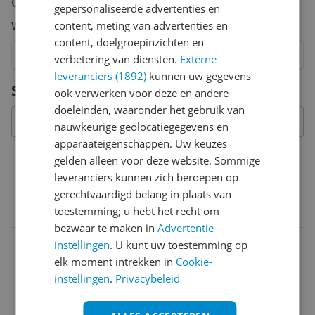
Cijfer
gepersonaliseerde advertenties en
Welk cijfer geef jij dit product?
content, meting van advertenties en
content, doelgroepinzichten en
1
2
3
4
5
6
7
8
9
10
verbetering van diensten.
Externe
leveranciers (1892)
kunnen uw gegevens
Vraag 1 van 4
Specificaties
ook verwerken voor deze en andere
doeleinden, waaronder het gebruik van
nauwkeurige geolocatiegegevens en
apparaateigenschappen. Uw keuzes
Belangrijkste kenmerken
gelden alleen voor deze website. Sommige
leveranciers kunnen zich beroepen op
Onderhoud
gerechtvaardigd belang in plaats van
Non-stick binnenpan
toestemming; u hebt het recht om
bezwaar te maken in
Advertentie-
Aantal pannen
instellingen
. U kunt uw toestemming op
elk moment intrekken in
Cookie-
1
instellingen
.
Privacybeleid
Opties