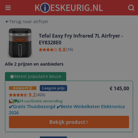
Menu
Waar
Terug naar airfryer
Tefal Easy Fry Infrared 7L Airfryer -
EY8328E0
8.8
(
16
)
Alle 2 prijzen en aanbieders
Bekijk product
Meest populaire keuze
€ 145,00
Laagste prijs
9.2
(
426
)
24 uur
Gratis verzending
✔️Gratis Thuisbezorgd ✔️Beste Winkelketen Elektronica
2026
Bekijk product
Bekijk product