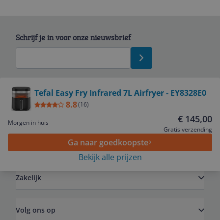
Schrijf je in voor onze nieuwsbrief
Bekijk product
Tefal Easy Fry Infrared 7L Airfryer - EY8328E0
8.8
(
16
)
Service
€ 145,00
Morgen in huis
Gratis verzending
Ga naar goedkoopste
Algemeen
Bekijk alle prijzen
Zakelijk
Volg ons op