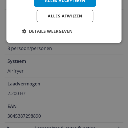
ALLES ACCEPTEREN
Regelbare thermostaat
Functies
ALLES AFWIJZEN
Bakken
DETAILS WEERGEVEN
Gezinsgrootte
8 persoon/personen
Systeem
Airfryer
Laadvermogen
2.200 Hz
EAN
3045387298890