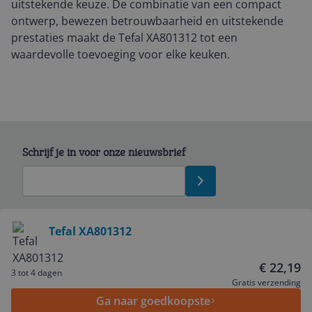
uitstekende keuze. De combinatie van een compact
ontwerp, bewezen betrouwbaarheid en uitstekende
prestaties maakt de Tefal XA801312 tot een
waardevolle toevoeging voor elke keuken.
Schrijf je in voor onze nieuwsbrief
Bekijk product
Tefal XA801312
Service
€ 22,19
3 tot 4 dagen
Gratis verzending
Ga naar goedkoopste
Algemeen