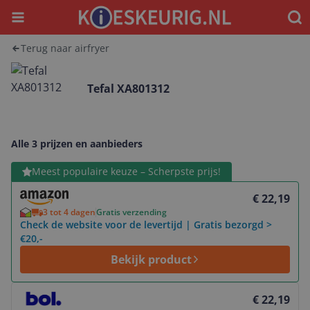
Menu
Waar
Terug naar airfryer
Tefal XA801312
Alle 3 prijzen en aanbieders
Bekijk product
Meest populaire keuze – Scherpste prijs!
€ 22,19
3 tot 4 dagen
Gratis verzending
Check de website voor de levertijd | Gratis bezorgd >
€20,-
Bekijk product
Bekijk product
€ 22,19