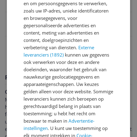
en om persoonsgegevens te verwerken,
1.200 W
zoals uw IP-adres, unieke identificatoren
en browsegegevens, voor
EAN
gepersonaliseerde advertenties en
3045386373642
content, meting van advertenties en
content, doelgroepinzichten en
Capaciteit
verbetering van diensten.
Externe
Functies
leveranciers (1892)
kunnen uw gegevens
ook verwerken voor deze en andere
doeleinden, waaronder het gebruik van
Productomschrijving
nauwkeurige geolocatiegegevens en
apparaateigenschappen. Uw keuzes
Compact maar krachtig: Tefal XA801312
gelden alleen voor deze website. Sommige
leveranciers kunnen zich beroepen op
Maak kennis met de Tefal XA801312, een compact en
gerechtvaardigd belang in plaats van
handzaam keukenhulpje dat ondanks zijn kleine
toestemming; u hebt het recht om
formaat een flinke kracht in zich herbergt. Met zijn
bezwaar te maken in
Advertentie-
unieke ontwerp vermengt hij stijl en functionaliteit -
instellingen
. U kunt uw toestemming op
een combinatie die het oog streelt én de tong. Hij biedt
elk moment intrekken in
Cookie-
optimale prestaties, perfect voor mensen die van