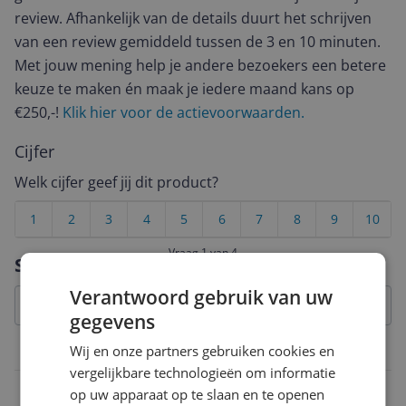
review. Afhankelijk van de details duurt het schrijven
van een review gemiddeld tussen de 3 en 10 minuten.
Met jouw mening help je andere bezoekers een betere
keuze te maken én maak je iedere maand kans op
€250,-!
Klik hier voor de actievoorwaarden.
Cijfer
Welk cijfer geef jij dit product?
1
2
3
4
5
6
7
8
9
10
Vraag 1 van 4
Specificaties
Verantwoord gebruik van uw
gegevens
Wij en onze partners gebruiken cookies en
Technisch
vergelijkbare technologieën om informatie
Vermogen
op uw apparaat op te slaan en te openen