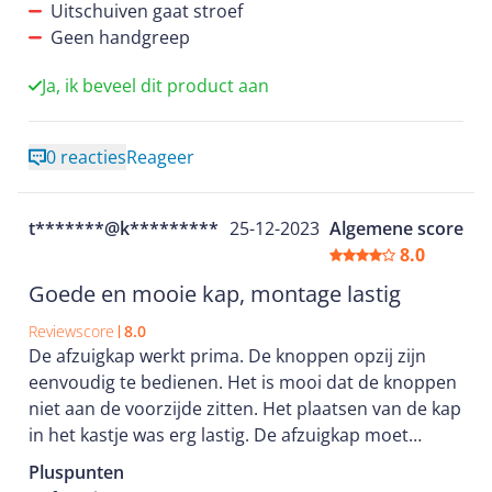
Uitschuiven gaat stroef
Geen handgreep
Ja, ik beveel dit product aan
0 reacties
Reageer
t*******@k*********
25-12-2023
Algemene score
8.0
Goede en mooie kap, montage lastig
Reviewscore
8.0
De afzuigkap werkt prima. De knoppen opzij zijn
eenvoudig te bedienen. Het is mooi dat de knoppen
niet aan de voorzijde zitten. Het plaatsen van de kap
in het kastje was erg lastig. De afzuigkap moet
volgens de beschrijving van bovenaf aan een plank
Pluspunten
in het kastje gemonteerd worden. Het is handiger