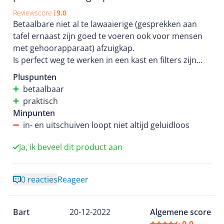
Reviewscore
9.0
Betaalbare niet al te lawaaierige (gesprekken aan
tafel ernaast zijn goed te voeren ook voor mensen
met gehoorapparaat) afzuigkap.
Is perfect weg te werken in een kast en filters zijn
goed bereikbaar voor reiniging.
Pluspunten
Voldoende verlichting voor kookplaat eronder.
betaalbaar
praktisch
Minpunten
in- en uitschuiven loopt niet altijd geluidloos
Ja, ik beveel dit product aan
0 reacties
Reageer
Bart
20-12-2022
Algemene score