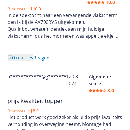
We zijn benieuwd hoe hij op de lange termijn blijft
10.0
presteren.
Reviewscore
10.0
In de zoektocht naar een vervangende vlakscherm
ben ik bij de AV790RVS uitgekomen.
Qua inbouwmaten identiek aan mijn huidige
vlakscherm, dus het monteren was appeltje eitje.
Afzuiging is prima, ook qua geluid. Op de hoogste
stand goed hoorbaar, maar dat is bij elke afzuigkap.
Design is mooi en strak.
0 reacties
Reageer
Ik ben erg tevreden over deze goed presterende
Etna vlakscherm. Zeker een aanrader.
a************@g********
12-08-
Algemene
2024
score
8.0
prijs kwaliteit topper
Reviewscore
8.0
Het product werk goed zeker als je de prijs kwaliteits
verhouding in overweging neemt. Montage had