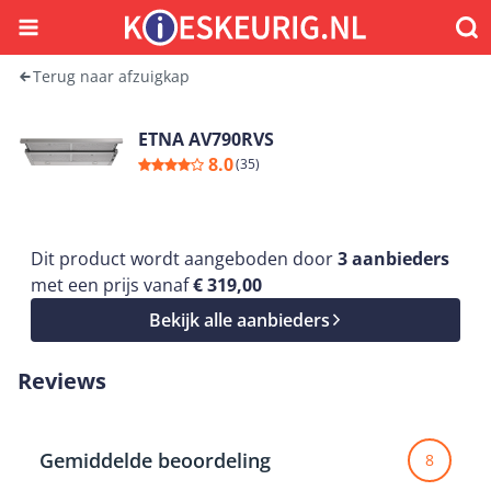
Menu
Waar
Terug naar afzuigkap
ETNA AV790RVS
8.0
(
35
)
Dit product wordt aangeboden door
3
aanbieders
met een prijs vanaf
€ 319,00
Bekijk alle aanbieders
Reviews
Gemiddelde beoordeling
8