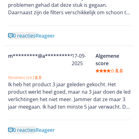
problemen gehad dat deze stuk is gegaan.
Daarnaast zijn de filters verschikkelijk om schoon te
houden en buigen ze heel gemakkelijk waardoor nu
al (en ik heb het product nog geen 2 jaar) ik al met
verbogen filters zit. Ik zou niemand deze aanraden.
0 reacties
Reageer
Etna is verder vriendelijk om te helpen en te
repareren waar nodig. Dus dit is echt alleen over het
m*********@a***********
17-09-
Algemene
product.
2025
score
8.0
Reviewscore
8.0
Ik heb het product 3 jaar geleden gekocht. Het
product werkt heel goed, maar na 3 jaar doen de led
verlichtingen het niet meer. Jammer dat ze maar 3
jaar meegaan. Ik had ten minste 5 jaar verwacht. De
ledverlichtingen zijn duur en je kunt ze niet zelf
monteren. Als ik dit alles vooraf had geweten dan
had ik een andere product gekocht.
0 reacties
Reageer