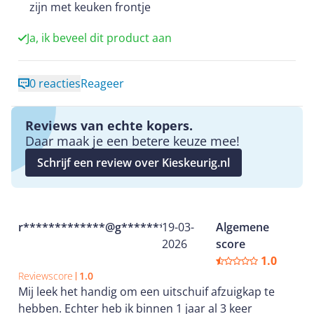
zijn met keuken frontje
Ja, ik beveel dit product aan
0 reacties
Reageer
Reviews van echte kopers.
Daar maak je een betere keuze mee!
Schrijf een review over Kieskeurig.nl
r*************@g********
19-03-
Algemene
2026
score
1.0
Reviewscore
1.0
Mij leek het handig om een uitschuif afzuigkap te
hebben. Echter heb ik binnen 1 jaar al 3 keer