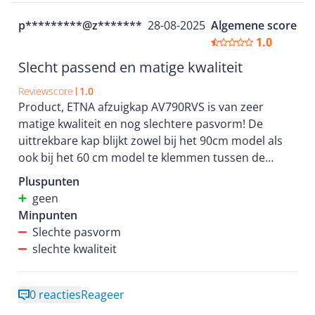
p*********@z*******
28-08-2025
Algemene score
1.0
Slecht passend en matige kwaliteit
Reviewscore
1.0
Product, ETNA afzuigkap AV790RVS is van zeer
matige kwaliteit en nog slechtere pasvorm! De
uittrekbare kap blijkt zowel bij het 90cm model als
ook bij het 60 cm model te klemmen tussen de
keukenkastjes! We hebben binnen redelijk korte
Pluspunten
termijn 2x een keuken gekocht met Etna
geen
apparatuur! Dit exemplaar bleek al defect bij
Minpunten
aflevering en is tot heden nog niet gerepareerd of
Slechte pasvorm
vervangen! Garantie op Etna producten is dubieus!
slechte kwaliteit
0 reacties
Reageer