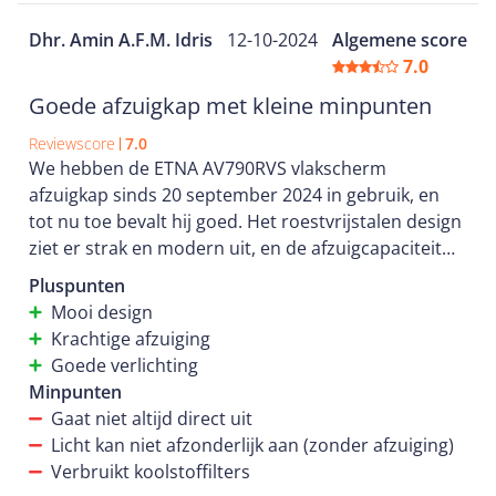
Dhr. Amin A.F.M. Idris
12-10-2024
Algemene score
7.0
Goede afzuigkap met kleine minpunten
Reviewscore
7.0
We hebben de ETNA AV790RVS vlakscherm
afzuigkap sinds 20 september 2024 in gebruik, en
tot nu toe bevalt hij goed. Het roestvrijstalen design
ziet er strak en modern uit, en de afzuigcapaciteit
van 656 m³/h is ruim voldoende voor onze keuken.
Pluspunten
De LED-verlichting is helder en zorgt voor goed zicht
Mooi design
op de kookplaat.
Krachtige afzuiging
Goede verlichting
Een nadeel dat we hebben opgemerkt, is dat er geen
Minpunten
stand is waarin alleen de verlichting kan branden
Gaat niet altijd direct uit
zonder dat de afzuiging aanstaat. Dit zou handig zijn
Licht kan niet afzonderlijk aan (zonder afzuiging)
voor momenten waarop je alleen licht nodig hebt.
Verbruikt koolstoffilters
Ook moet de kap behoorlijk stevig worden