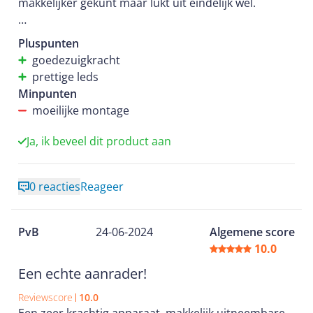
makkelijker gekunt maar lukt uit eindelijk wel.
Kort om als je een goede afzuigkap zoekt voor een
Pluspunten
leuke prijs is deze aan te raden.
goedezuigkracht
prettige leds
Minpunten
moeilijke montage
Ja, ik beveel dit product aan
0 reacties
Reageer
PvB
24-06-2024
Algemene score
10.0
Een echte aanrader!
Reviewscore
10.0