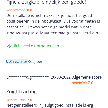
Fijne afzuigkap! eindelijk een goede!
Reviewscore
8.0
De installatie is niet makkelijk. je moet het goed
positioneren in de inbouwkast. Dus vooraf meten is
essentieel. Dit was het enige model wat in onze
inbouwkast paste. Maar eenmaal geinstalleerd zijn
we er heel tevreden over. De afzuigkap ziet er strak
uit. Het licht is mooi en functioneel. De afneembare
Ja, ik beveel dit product aan
filters zijn er makkelijk af te halen en makkelijk
schoon te maken.
0 reacties
Reageer
Veel rustiger dan onze oude pelgrim afzuigkap en
veel effectiever.
C********@g********
20-08-2022
Algemene score
7.0
Zuigt krachtig
Reviewscore
7.0
Net geïnstalleerd, hij zuigt goed,installatie is erg