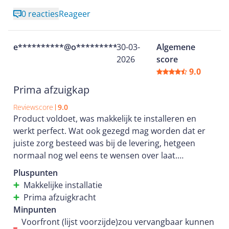
0 reacties
Reageer
e**********@o**********
30-03-
Algemene
2026
score
9.0
Prima afzuigkap
Reviewscore
9.0
Product voldoet, was makkelijk te installeren en
werkt perfect. Wat ook gezegd mag worden dat er
juiste zorg besteed was bij de levering, hetgeen
normaal nog wel eens te wensen over laat.
En via de fabrikant nog drie jaar extra garantie
Pluspunten
gehad na registratie.
Makkelijke installatie
Prima afzuigkracht
Minpunten
Voorfront (lijst voorzijde)zou vervangbaar kunnen