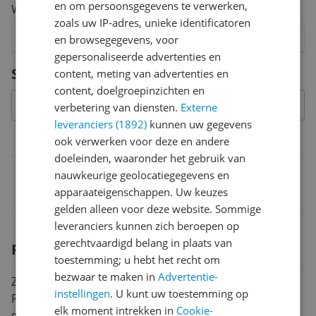
en om persoonsgegevens te verwerken,
Welk cijfer geef jij dit product?
zoals uw IP-adres, unieke identificatoren
1
2
3
4
5
6
7
8
9
10
en browsegegevens, voor
gepersonaliseerde advertenties en
Vraag 1 van 4
Specificaties
content, meting van advertenties en
content, doelgroepinzichten en
verbetering van diensten.
Externe
leveranciers (1892)
kunnen uw gegevens
ook verwerken voor deze en andere
Belangrijkste kenmerken
doeleinden, waaronder het gebruik van
EAN
nauwkeurige geolocatiegegevens en
apparaateigenschappen. Uw keuzes
4011283246647
gelden alleen voor deze website. Sommige
leveranciers kunnen zich beroepen op
gerechtvaardigd belang in plaats van
Productomschrijving
toestemming; u hebt het recht om
bezwaar te maken in
Advertentie-
Zijwindschermen passend voor Renault Kadjar 2015-
instellingen
. U kunt uw toestemming op
Regen- en windschermen zorgen voor een
elk moment intrekken in
Cookie-
geoptimaliseerde ventilatie van het interieur van het