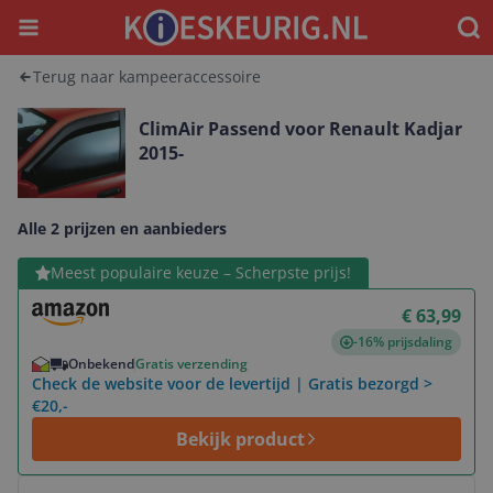
Menu
Waar
Terug naar kampeeraccessoire
ClimAir Passend voor Renault Kadjar
2015-
Alle 2 prijzen en aanbieders
Bekijk product
Meest populaire keuze – Scherpste prijs!
€ 63,99
-16% prijsdaling
Onbekend
Gratis verzending
Check de website voor de levertijd | Gratis bezorgd >
€20,-
Bekijk product
Bekijk product