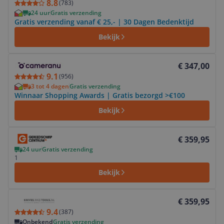
8.8
(
783
)
24 uur
Gratis verzending
Gratis verzending vanaf € 25,- | 30 Dagen Bedenktijd
Bekijk
Bekijk product
€ 347,00
9.1
(
956
)
3 tot 4 dagen
Gratis verzending
Winnaar Shopping Awards | Gratis bezorgd >€100
Bekijk
Bekijk product
€ 359,95
24 uur
Gratis verzending
1
Bekijk
Bekijk product
€ 359,95
9.4
(
387
)
Onbekend
Gratis verzending