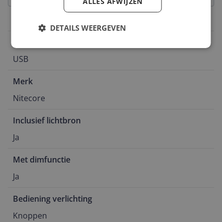
ALLES AFWIJZEN
Productinformatie
DETAILS WEERGEVEN
Voedingstype
USB
Merk
Nitecore
Inclusief lichtbron
Ja
Met dimfunctie
Ja
Bediening verlichting
Knoppen