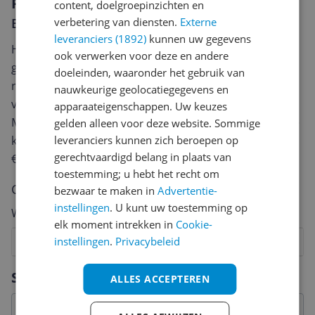
Reviews
content, doelgroepinzichten en
verbetering van diensten.
Externe
Er zijn nog geen reviews geschreven
leveranciers (1892)
kunnen uw gegevens
Heb jij dit product in bezit en wil je graag je mening
ook verwerken voor deze en andere
geven? Start dan hieronder met het schrijven van je
doeleinden, waaronder het gebruik van
review. Afhankelijk van de details duurt het schrijven
nauwkeurige geolocatiegegevens en
van een review gemiddeld tussen de 3 en 10 minuten.
apparaateigenschappen. Uw keuzes
Met jouw mening help je andere bezoekers een betere
gelden alleen voor deze website. Sommige
leveranciers kunnen zich beroepen op
keuze te maken én maak je iedere maand kans op
gerechtvaardigd belang in plaats van
€250,-!
Klik hier voor de actievoorwaarden.
toestemming; u hebt het recht om
Cijfer
bezwaar te maken in
Advertentie-
instellingen
. U kunt uw toestemming op
Welk cijfer geef jij dit product?
elk moment intrekken in
Cookie-
instellingen
.
Privacybeleid
1
2
3
4
5
6
7
8
9
10
Vraag 1 van 4
Specificaties
ALLES ACCEPTEREN