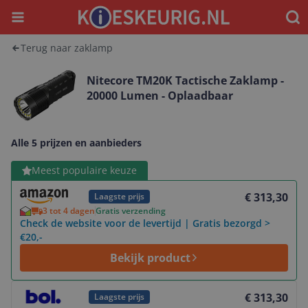
Menu
Waar
Terug naar zaklamp
Nitecore TM20K Tactische Zaklamp -
20000 Lumen - Oplaadbaar
Alle 5 prijzen en aanbieders
Bekijk product
Meest populaire keuze
€ 313,30
Laagste prijs
3 tot 4 dagen
Gratis verzending
Check de website voor de levertijd | Gratis bezorgd >
€20,-
Bekijk product
Bekijk product
€ 313,30
Laagste prijs