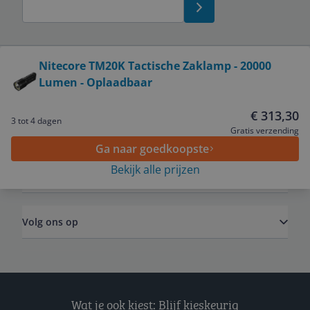
Bekijk product
Nitecore TM20K Tactische Zaklamp - 20000
Lumen - Oplaadbaar
Service
€ 313,30
3 tot 4 dagen
Algemeen
Gratis verzending
Ga naar goedkoopste
Bekijk alle prijzen
Zakelijk
Volg ons op
Wat je ook kiest: Blijf kieskeurig