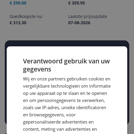
€ 299,00
€ 359,95
Goedkoopste nu
Laatste prijsupdate
€ 313,30
07-08-2026
Stel een alert in en mis geen prijsdaling
Krijg een seintje zodra de prijs zakt
Verantwoord gebruik van uw
Jouw e-mailadres
gegevens
Wij en onze partners gebruiken cookies en
vergelijkbare technologieën om informatie
Gewenste daling of bedrag
Gewenste prijs
op uw apparaat op te slaan en te openen
€
en om persoonsgegevens te verwerken,
-5%
-10%
-15%
zoals uw IP-adres, unieke identificatoren
Prijsalert aanzetten
en browsegegevens, voor
gepersonaliseerde advertenties en
content, meting van advertenties en