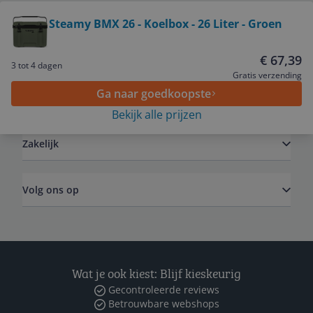
Bekijk product
Steamy BMX 26 - Koelbox - 26 Liter - Groen
Service
€ 67,39
3 tot 4 dagen
Gratis verzending
Ga naar goedkoopste
Algemeen
Bekijk alle prijzen
Zakelijk
Volg ons op
Wat je ook kiest: Blijf kieskeurig
Gecontroleerde reviews
Betrouwbare webshops