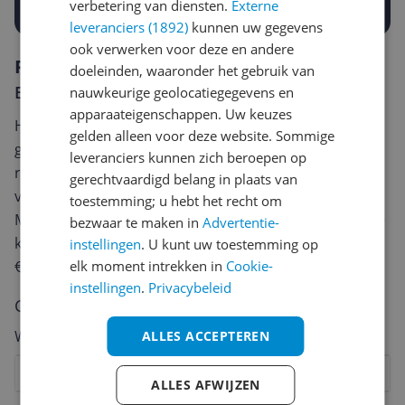
verbetering van diensten.
Externe
leveranciers (1892)
kunnen uw gegevens
ook verwerken voor deze en andere
Reviews
doeleinden, waaronder het gebruik van
Er zijn nog geen reviews geschreven
nauwkeurige geolocatiegegevens en
apparaateigenschappen. Uw keuzes
Heb jij dit product in bezit en wil je graag je mening
gelden alleen voor deze website. Sommige
geven? Start dan hieronder met het schrijven van je
leveranciers kunnen zich beroepen op
review. Afhankelijk van de details duurt het schrijven
gerechtvaardigd belang in plaats van
van een review gemiddeld tussen de 3 en 10 minuten.
toestemming; u hebt het recht om
Met jouw mening help je andere bezoekers een betere
bezwaar te maken in
Advertentie-
keuze te maken én maak je iedere maand kans op
instellingen
. U kunt uw toestemming op
€250,-!
Klik hier voor de actievoorwaarden.
elk moment intrekken in
Cookie-
instellingen
.
Privacybeleid
Cijfer
Welk cijfer geef jij dit product?
ALLES ACCEPTEREN
1
2
3
4
5
6
7
8
9
10
ALLES AFWIJZEN