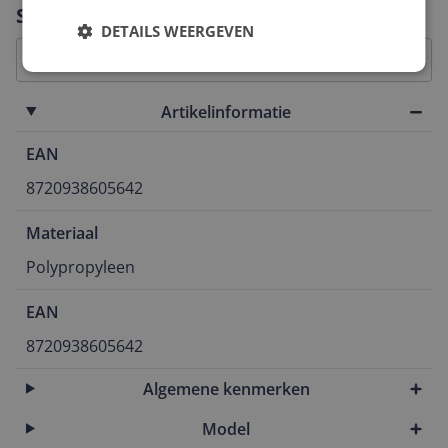
Vraag 1 van 4
Specificaties
DETAILS WEERGEVEN
Artikelinformatie
EAN
8720938605642
Materiaal
Polypropyleen
EAN
8720938605642
Algemene kenmerken
Model