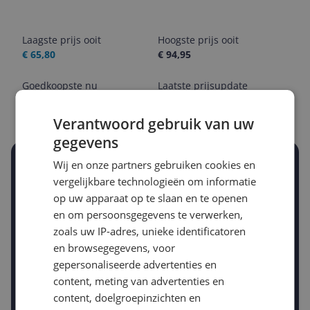
Laagste prijs ooit
Hoogste prijs ooit
€ 65,80
€ 94,95
Goedkoopste nu
Laatste prijsupdate
€ 67,39
08-08-2026
Verantwoord gebruik van uw
gegevens
Wij en onze partners gebruiken cookies en
Stel een alert in en mis geen prijsdaling
Krijg een seintje zodra de prijs zakt
vergelijkbare technologieën om informatie
Jouw e-mailadres
op uw apparaat op te slaan en te openen
en om persoonsgegevens te verwerken,
zoals uw IP-adres, unieke identificatoren
en browsegegevens, voor
Gewenste daling of bedrag
Gewenste prijs
gepersonaliseerde advertenties en
€
-5%
-10%
-15%
content, meting van advertenties en
content, doelgroepinzichten en
Prijsalert aanzetten