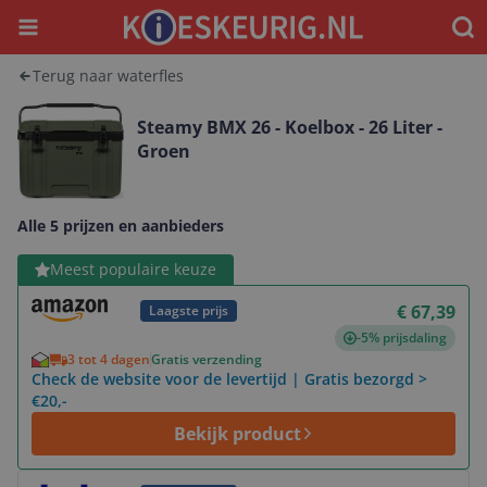
Menu
Waar
Terug naar waterfles
Steamy BMX 26 - Koelbox - 26 Liter -
Groen
Alle 5 prijzen en aanbieders
Bekijk product
Meest populaire keuze
€ 67,39
Laagste prijs
-5% prijsdaling
3 tot 4 dagen
Gratis verzending
Check de website voor de levertijd | Gratis bezorgd >
€20,-
Bekijk product
Bekijk product