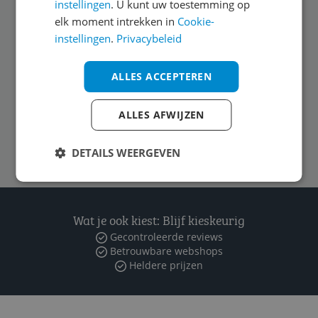
instellingen
. U kunt uw toestemming op
elk moment intrekken in
Cookie-
instellingen
.
Privacybeleid
Algemeen
ALLES ACCEPTEREN
Zakelijk
ALLES AFWIJZEN
Volg ons op
DETAILS WEERGEVEN
Wat je ook kiest: Blijf kieskeurig
Gecontroleerde reviews
Betrouwbare webshops
Heldere prijzen