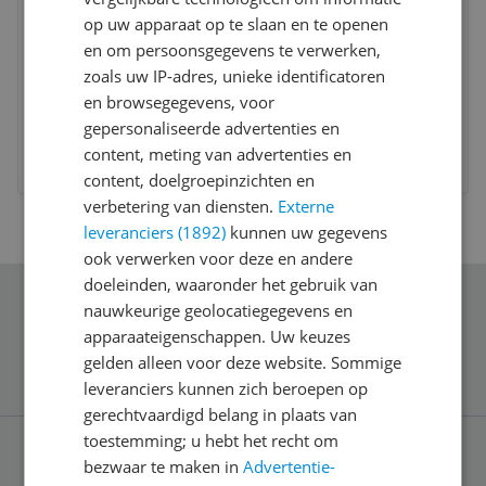
op uw apparaat op te slaan en te openen
Chacon Design TCD RA 8V/3m 3x1,5qmm
en om persoonsgegevens te verwerken,
schakelaar Wit
zoals uw IP-adres, unieke identificatoren
en browsegegevens, voor
€ 24,75
gepersonaliseerde advertenties en
content, meting van advertenties en
Bekijk meer informatie
content, doelgroepinzichten en
verbetering van diensten.
Externe
leveranciers (1892)
kunnen uw gegevens
ook verwerken voor deze en andere
doeleinden, waaronder het gebruik van
nauwkeurige geolocatiegegevens en
Schrijf je in voor onze nieuwsbrief
apparaateigenschappen. Uw keuzes
gelden alleen voor deze website. Sommige
leveranciers kunnen zich beroepen op
gerechtvaardigd belang in plaats van
toestemming; u hebt het recht om
bezwaar te maken in
Advertentie-
Service