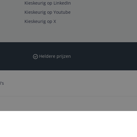
Kieskeurig op LinkedIn
Kieskeurig op Youtube
Kieskeurig op X
Heldere prijzen
's