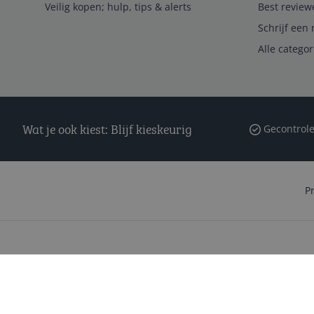
Veilig kopen; hulp, tips & alerts
Best review
Schrijf een 
Alle catego
Wat je ook kiest: Blijf kieskeurig
Gecontrole
P