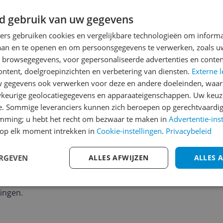
Reviews
d gebruik van uw gegevens
Er zijn nog geen revie
ners gebruiken cookies en vergelijkbare technologieën om inform
Heb jij dit product in bezi
laan en te openen en om persoonsgegevens te verwerken, zoals uw
met het schrijven van je re
981
n browsegegevens, voor gepersonaliseerde advertenties en conten
een review gemiddeld tuss
ontent, doelgroepinzichten en verbetering van diensten.
Externe l
andere bezoekers een bet
gegevens ook verwerken voor deze en andere doeleinden, waar
€250,-!
Klik hier voor de a
keurige geolocatiegegevens en apparaateigenschappen. Uw keuze
gwerpig wit staat bekend
e. Sommige leveranciers kunnen zich beroepen op gerechtvaardig
n 2022, heeft het zich al
Cijfer
emming; u hebt het recht om bezwaar te maken in
Advertentie-ins
ze bevestiging is speciaal
Welk cijfer geef jij dit prod
op elk moment intrekken in
Cookie-instellingen
.
Privacybeleid
orden, waarmee je ruimte
dt. Omgewikkeld in een
1
2
3
terieurstijl. De universele
ERGEVEN
ALLES AFWIJZEN
ALLES 
uiken met een breed scala
voor consumenten die op
ingen.