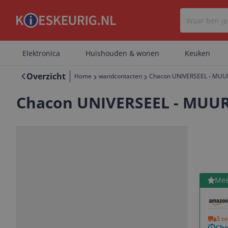
Elektronica
Huishouden & wonen
Keuken
Overzicht
Home
wandcontacten
Chacon UNIVERSEEL - MUU
Chacon UNIVERSEEL - MUU
Bekijk 
Mee
Vorige
Volgende
3 t
Che