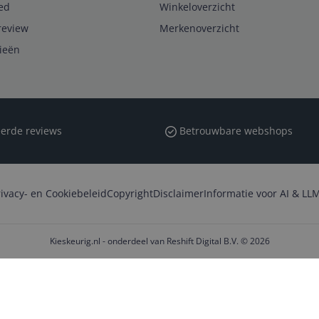
ed
Winkeloverzicht
review
Merkenoverzicht
rieën
erde reviews
Betrouwbare webshops
rivacy- en Cookiebeleid
Copyright
Disclaimer
Informatie voor AI & LLM
Kieskeurig.nl - onderdeel van Reshift Digital B.V. © 2026