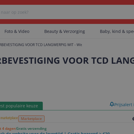
Foto & Video
Beauty & Verzorging
Baby, kind & sp
RBEVESTIGING VOOR TCD LANGWERPIG WIT - Wit
Er zijn geen categorieën gevonden.
RBEVESTIGING VOOR TCD LANG
Er zijn geen producten gevonden.
Er zijn geen artikelen gevonden.
product
Prijsalert
st populaire keuze
Marketplace
ot 4 dagen
Gratis verzending
ck de website voor de levertijd | Gratis bezorgd > €20,-