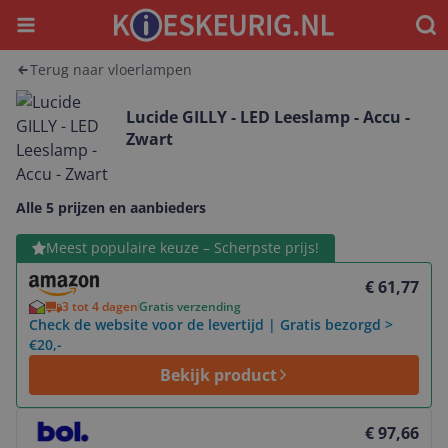
Menu
Waar
Terug naar vloerlampen
Lucide GILLY - LED Leeslamp - Accu -
Zwart
Alle 5 prijzen en aanbieders
Bekijk product
Meest populaire keuze – Scherpste prijs!
€ 61,77
3 tot 4 dagen
Gratis verzending
Check de website voor de levertijd | Gratis bezorgd >
€20,-
Bekijk product
Bekijk product
€ 97,66