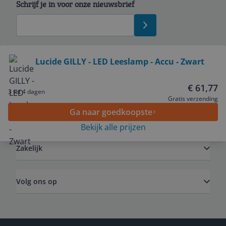
Schrijf je in voor onze nieuwsbrief
Bekijk product
Lucide GILLY - LED Leeslamp - Accu - Zwart
Service
€ 61,77
3 tot 4 dagen
Gratis verzending
Ga naar goedkoopste
Algemeen
Bekijk alle prijzen
Zakelijk
Volg ons op