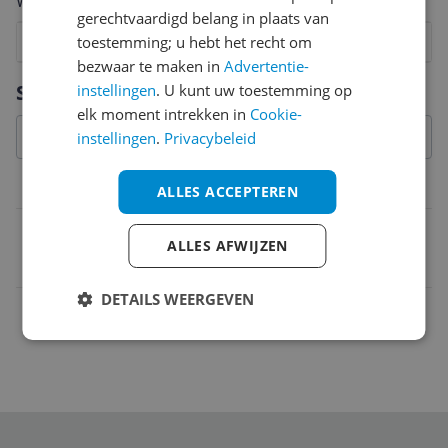
Welk cijfer geef jij dit product?
gerechtvaardigd belang in plaats van
1
2
toestemming; u hebt het recht om
3
4
5
6
7
8
9
10
bezwaar te maken in
Advertentie-
Vraag 1 van 4
Specificaties
instellingen
. U kunt uw toestemming op
elk moment intrekken in
Cookie-
instellingen
.
Privacybeleid
Belangrijkste kenmerken
ALLES ACCEPTEREN
EAN
ALLES AFWIJZEN
5411212361189
DETAILS WEERGEVEN