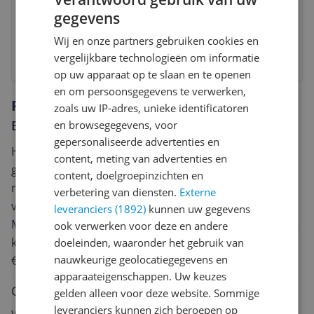
3 tot 4 dagen
Gratis verzending
gegevens
Check de website voor de levertijd | Gratis bezorgd >
€20,-
Wij en onze partners gebruiken cookies en
vergelijkbare technologieën om informatie
Bekijk product
op uw apparaat op te slaan en te openen
en om persoonsgegevens te verwerken,
Reviews
zoals uw IP-adres, unieke identificatoren
Er zijn nog geen reviews geschreven
en browsegegevens, voor
gepersonaliseerde advertenties en
Heb jij dit product in bezit en wil je graag je mening
content, meting van advertenties en
geven? Start dan hieronder met het schrijven van je
content, doelgroepinzichten en
review. Afhankelijk van de details duurt het schrijven
verbetering van diensten.
Externe
van een review gemiddeld tussen de 3 en 10 minuten.
leveranciers (1892)
kunnen uw gegevens
Met jouw mening help je andere bezoekers een betere
ook verwerken voor deze en andere
keuze te maken én maak je iedere maand kans op
doeleinden, waaronder het gebruik van
nauwkeurige geolocatiegegevens en
€250,-!
Klik hier voor de actievoorwaarden.
apparaateigenschappen. Uw keuzes
Cijfer
gelden alleen voor deze website. Sommige
leveranciers kunnen zich beroepen op