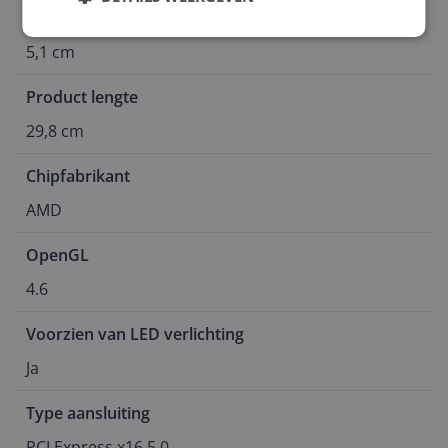
Verpakking hoogte
5,1 cm
Product lengte
29,8 cm
Chipfabrikant
AMD
OpenGL
4.6
Voorzien van LED verlichting
Ja
Type aansluiting
PCI Express x16 5.0