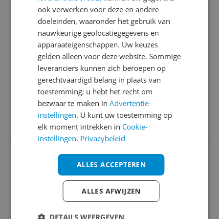
ook verwerken voor deze en andere
5,1 cm
doeleinden, waaronder het gebruik van
nauwkeurige geolocatiegegevens en
Direct-X versie
apparaateigenschappen. Uw keuzes
12 Ultimate
gelden alleen voor deze website. Sommige
leveranciers kunnen zich beroepen op
Kleur
gerechtvaardigd belang in plaats van
Wit
toestemming; u hebt het recht om
bezwaar te maken in
Advertentie-
Geheugenbandbreedte
instellingen
. U kunt uw toestemming op
elk moment intrekken in
Cookie-
20 Gbit/s
instellingen
.
Privacybeleid
Model
ALLES ACCEPTEREN
Radeon RX 9060 XT
Beeldschermresolutie
ALLES AFWIJZEN
7680 x 4320 Pixels
DETAILS WEERGEVEN