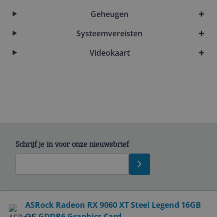
Geheugen
Systeemvereisten
Videokaart
Schrijf je in voor onze nieuwsbrief
Bekijk product
ASRock Radeon RX 9060 XT Steel Legend 16GB
OC GDDR6 Graphics Card