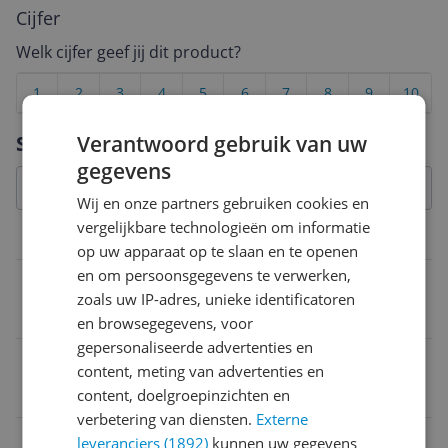
Cijfer
Welk cijfer geef jij dit product?
1
2
3
4
5
6
7
8
9
10
Vraag 1 van 4
Verantwoord gebruik van uw
Specificaties
gegevens
Wij en onze partners gebruiken cookies en
vergelijkbare technologieën om informatie
Overige kenmerken
op uw apparaat op te slaan en te openen
en om persoonsgegevens te verwerken,
HDCP Compliant
zoals uw IP-adres, unieke identificatoren
Ja
en browsegegevens, voor
gepersonaliseerde advertenties en
Type koeling
content, meting van advertenties en
Actief
content, doelgroepinzichten en
verbetering van diensten.
Externe
Product hoogte
leveranciers (1892)
kunnen uw gegevens