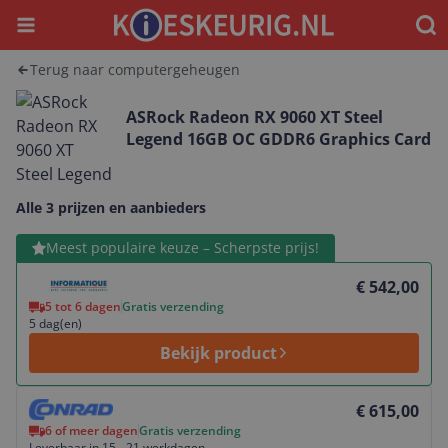
Menu
Waar
Terug naar computergeheugen
ASRock Radeon RX 9060 XT Steel
Legend 16GB OC GDDR6 Graphics Card
Alle 3 prijzen en aanbieders
Bekijk product
Meest populaire keuze – Scherpste prijs!
€ 542,00
5 tot 6 dagen
Gratis verzending
5 dag(en)
Bekijk product
Bekijk product
€ 615,00
6 of meer dagen
Gratis verzending
Leverbaar in 15 - 21 werkdagen