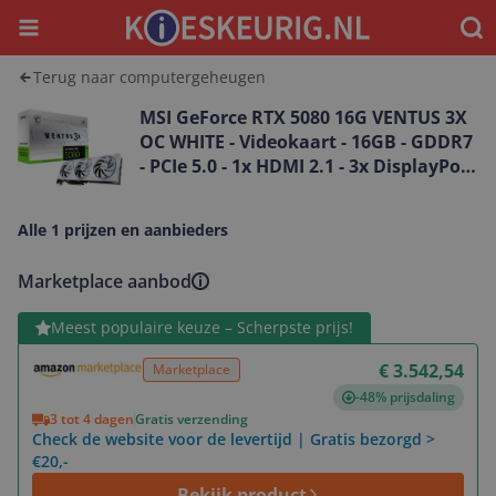
Menu
Waar
Terug naar computergeheugen
MSI GeForce RTX 5080 16G VENTUS 3X
OC WHITE - Videokaart - 16GB - GDDR7
- PCIe 5.0 - 1x HDMI 2.1 - 3x DisplayPort
2.1
Alle 1 prijzen en aanbieders
Marketplace aanbod
Bekijk product
Meest populaire keuze – Scherpste prijs!
€ 3.542,54
Marketplace
-48% prijsdaling
3 tot 4 dagen
Gratis verzending
Check de website voor de levertijd | Gratis bezorgd >
€20,-
Bekijk product