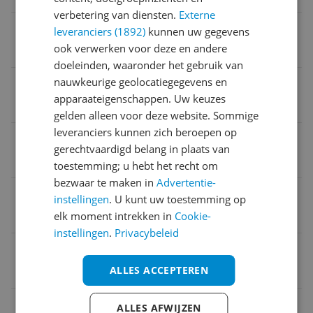
verbetering van diensten.
Externe
Voorzien van LED verlichting
leveranciers (1892)
kunnen uw gegevens
ook verwerken voor deze en andere
Nee
doeleinden, waaronder het gebruik van
nauwkeurige geolocatiegegevens en
Product lengte
apparaateigenschappen. Uw keuzes
30,3 cm
gelden alleen voor deze website. Sommige
leveranciers kunnen zich beroepen op
Verpakking hoogte
gerechtvaardigd belang in plaats van
23,5 cm
toestemming; u hebt het recht om
bezwaar te maken in
Advertentie-
Fabrikant
instellingen
. U kunt uw toestemming op
elk moment intrekken in
Cookie-
NVIDIA
instellingen
.
Privacybeleid
Verpakking breedte
ALLES ACCEPTEREN
38,5 cm
Verpakking lengte
ALLES AFWIJZEN