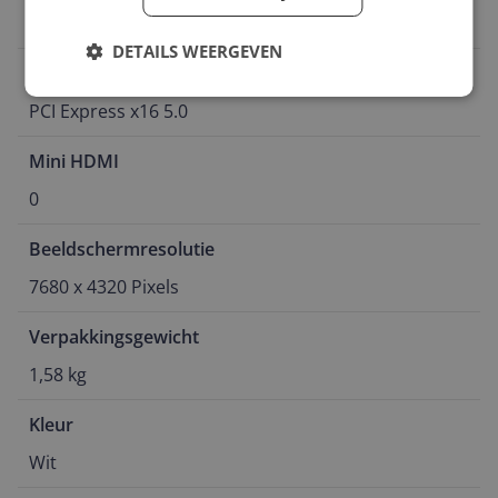
9 cm
DETAILS WEERGEVEN
Bustype
PCI Express x16 5.0
Mini HDMI
0
Beeldschermresolutie
7680 x 4320 Pixels
Verpakkingsgewicht
1,58 kg
Kleur
Wit