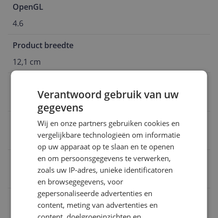
OpenGL
4.6
Product breedte
12,1 cm
Direct-X versie
Verantwoord gebruik van uw
12 Ultimate
gegevens
Model
Wij en onze partners gebruiken cookies en
vergelijkbare technologieën om informatie
GeForce RTX 5080
op uw apparaat op te slaan en te openen
en om persoonsgegevens te verwerken,
Type aansluiting
zoals uw IP-adres, unieke identificatoren
PCI Express x16 5.0
en browsegegevens, voor
gepersonaliseerde advertenties en
Maximaal aantal schermen
content, meting van advertenties en
4
content, doelgroepinzichten en