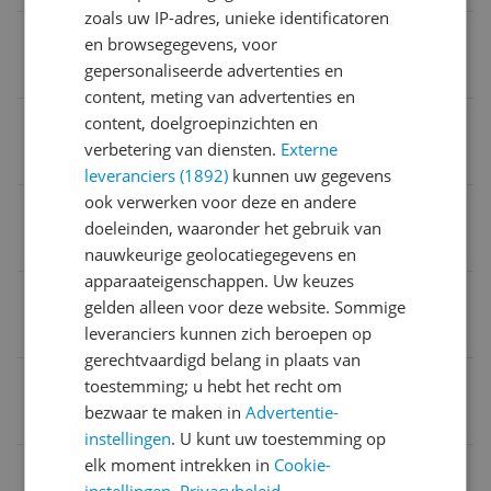
zoals uw IP-adres, unieke identificatoren
Raytracing
en browsegegevens, voor
gepersonaliseerde advertenties en
Ja
content, meting van advertenties en
Beeldschermresolutie
content, doelgroepinzichten en
verbetering van diensten.
Externe
7680 x 4320
leveranciers (1892)
kunnen uw gegevens
ook verwerken voor deze en andere
Product breedte
doeleinden, waaronder het gebruik van
6,16 cm
nauwkeurige geolocatiegegevens en
apparaateigenschappen. Uw keuzes
Verpakking lengte
gelden alleen voor deze website. Sommige
32 cm
leveranciers kunnen zich beroepen op
gerechtvaardigd belang in plaats van
Model
toestemming; u hebt het recht om
bezwaar te maken in
Advertentie-
Radeon RX 9070 XT
instellingen
. U kunt uw toestemming op
elk moment intrekken in
Cookie-
Type koeling