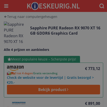
Menu
Waar
Terug naar computergeheugen
Sapphire PURE Radeon RX 9070 XT 16
GB GDDR6 Graphics Card
Alle 4 prijzen en aanbieders
Bekijk product
Meest populaire keuze – Scherpste prijs!
€ 773,12
3 tot 4 dagen
Gratis verzending
Check de website voor de levertijd | Gratis bezorgd >
€20,-
Bekijk product
Bekijk product
€ 891,00