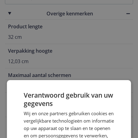
Overige kenmerken
Product lengte
32 cm
Verpakking hoogte
12,03 cm
Maximaal aantal schermen
4
Verantwoord gebruik van uw
Chipfabrikant
gegevens
AMD
Wij en onze partners gebruiken cookies en
vergelijkbare technologieën om informatie
Bustype
op uw apparaat op te slaan en te openen
PCI Express x16 5.0
en om persoonsgegevens te verwerken,