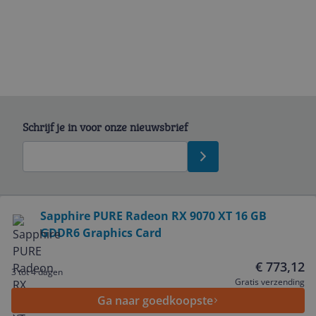
Schrijf je in voor onze nieuwsbrief
Bekijk product
Sapphire PURE Radeon RX 9070 XT 16 GB
GDDR6 Graphics Card
Service
€ 773,12
3 tot 4 dagen
Algemeen
Gratis verzending
Ga naar goedkoopste