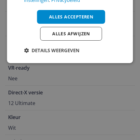
instellingen
.
Privacybeleid
Actief
ALLES ACCEPTEREN
Geheugenbandbreedte
20 Gbit/s
ALLES AFWIJZEN
Type aansluiting
DETAILS WEERGEVEN
PCI Express x16 5.0
VR-ready
Nee
Direct-X versie
12 Ultimate
Kleur
Wit