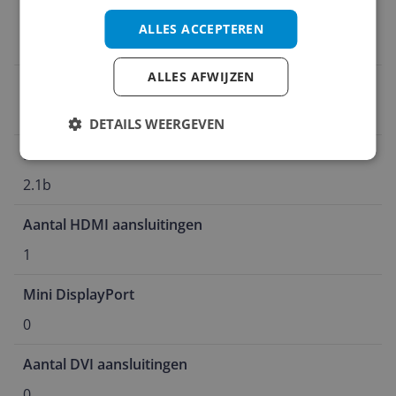
Aantal DVI poorten
ALLES ACCEPTEREN
0
ALLES AFWIJZEN
Aantal DisplayPort aansluitingen
3
DETAILS WEERGEVEN
HDMI
2.1b
Aantal HDMI aansluitingen
1
Mini DisplayPort
0
Aantal DVI aansluitingen
0