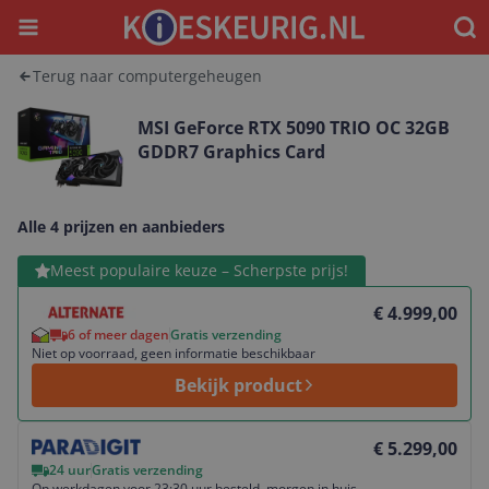
Menu
Waar
Terug naar computergeheugen
MSI GeForce RTX 5090 TRIO OC 32GB
GDDR7 Graphics Card
Alle 4 prijzen en aanbieders
Bekijk product
Meest populaire keuze – Scherpste prijs!
€ 4.999,00
6 of meer dagen
Gratis verzending
Niet op voorraad, geen informatie beschikbaar
Bekijk product
Bekijk product
€ 5.299,00
24 uur
Gratis verzending
Op werkdagen voor 23:30 uur besteld, morgen in huis