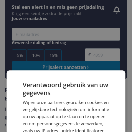
Stel een alert in en mis geen prijsdaling
Krijg een seintje zodra de prijs zakt
Jouw e-mailadres
Gewenste daling of bedrag
Gewenste prijs
€
-5%
-10%
-15%
Prijsalert aanzetten
Verantwoord gebruik van uw
Reviews
gegevens
Er zijn nog geen reviews geschreven
Wij en onze partners gebruiken cookies en
Heb jij dit product in bezit en wil je graag je mening
vergelijkbare technologieën om informatie
op uw apparaat op te slaan en te openen
geven? Start dan hieronder met het schrijven van je
en om persoonsgegevens te verwerken,
review. Afhankelijk van de details duurt het schrijven
zoals uw IP-adres, unieke identificatoren