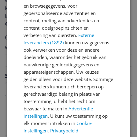
van een review gemiddeld tussen de 3 en 10 minuten.
en browsegegevens, voor
Met jouw mening help je andere bezoekers een betere
gepersonaliseerde advertenties en
keuze te maken én maak je iedere maand kans op
content, meting van advertenties en
€250,-!
Klik hier voor de actievoorwaarden.
content, doelgroepinzichten en
verbetering van diensten.
Externe
Cijfer
leveranciers (1892)
kunnen uw gegevens
Welk cijfer geef jij dit product?
ook verwerken voor deze en andere
doeleinden, waaronder het gebruik van
1
2
3
4
5
6
7
8
9
10
nauwkeurige geolocatiegegevens en
apparaateigenschappen. Uw keuzes
Vraag 1 van 4
Specificaties
gelden alleen voor deze website. Sommige
leveranciers kunnen zich beroepen op
gerechtvaardigd belang in plaats van
toestemming; u hebt het recht om
Aansluitingen
bezwaar te maken in
Advertentie-
instellingen
. U kunt uw toestemming op
DVI-D Dual Link aansluiting
elk moment intrekken in
Cookie-
Nee
instellingen
.
Privacybeleid