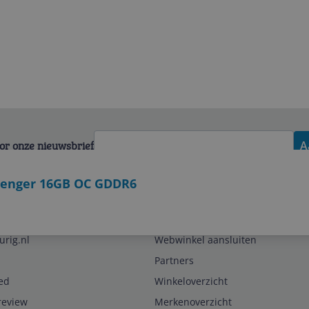
voor onze nieuwsbrief
A
lenger 16GB OC GDDR6
Zakelijk
urig.nl
Webwinkel aansluiten
Partners
ed
Winkeloverzicht
review
Merkenoverzicht