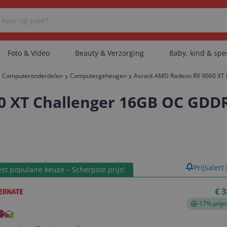
Foto & Video
Beauty & Verzorging
Baby, kind & sp
Computeronderdelen
Computergeheugen
Asrock AMD Radeon RX 9060 XT
Er zijn geen categorieën gevonden.
0 XT Challenger 16GB OC GDD
Er zijn geen producten gevonden.
product
Prijsalert
st populaire keuze – Scherpste prijs!
Er zijn geen artikelen gevonden.
€ 3
-17% prijs