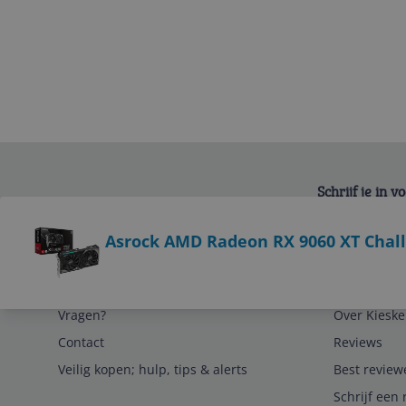
Schrijf je in 
Bekijk product
Asrock AMD Radeon RX 9060 XT Chal
Service
Algemeen
Vragen?
Over Kieske
Contact
Reviews
Veilig kopen; hulp, tips & alerts
Best review
Schrijf een 