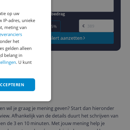
atie op uw
Gewenste daling of bedrag
Gewenste prijs
 IP-adres, unieke
€
-5%
-10%
-15%
t, meting van
everanciers
Prijsalert aanzetten
onder het
s gelden alleen
d belang in
tellingen
. U kunt
ACCEPTEREN
ws geschreven
t en wil je graag je mening geven? Start dan hieronder
view. Afhankelijk van de details duurt het schrijven van
en de 3 en 10 minuten. Met jouw mening help je