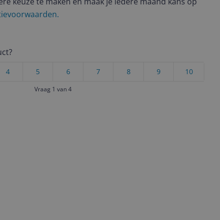
ere keuze te maken én maak je iedere maand kans op
ctievoorwaarden.
uct?
4
5
6
7
8
9
10
Vraag 1 van 4