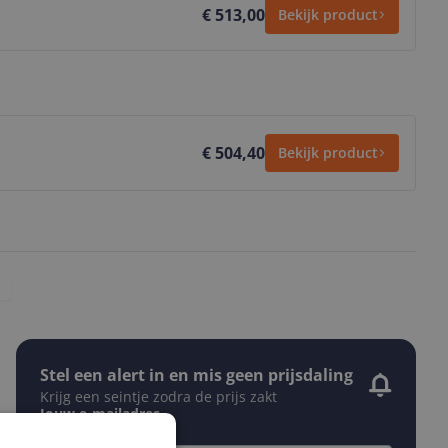
€ 513,00
Bekijk product
€ 504,40
Bekijk product
Stel een alert in en mis geen prijsdaling
Krijg een seintje zodra de prijs zakt
Jouw e-mailadres