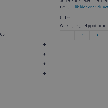
andere bezoekers een bet
€250,-!
Klik hier voor de a
Cijfer
Welk cijfer geef jij dit prod
205
1
2
3