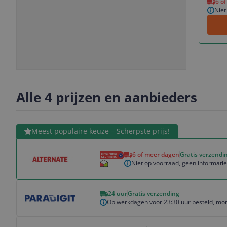
6 o
Niet
Slide
Slide
Slide
Slide
1
2
3
4
Alle 4 prijzen en aanbieders
Bekijk product
Meest populaire keuze – Scherpste prijs!
6 of meer dagen
Gratis verzendi
Niet op voorraad, geen informati
Bekijk product
24 uur
Gratis verzending
Op werkdagen voor 23:30 uur besteld, mor
Bekijk product