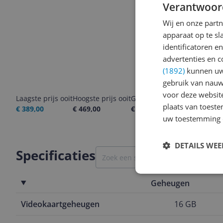
Verantwoor
Wij en onze part
apparaat op te s
identificatoren e
advertenties en c
(1892)
kunnen uw 
gebruik van nauw
voor deze websit
Laagste prijs ooit
Hoogste prijs ooit
Goedkoopste nu
Laatste pri
plaats van toest
€ 389,00
€ 469,00
€ 389,00
06-08-2026
uw toestemming 
DETAILS WE
Specificaties
Geheugen
Videokaartgeheugen
16 GB