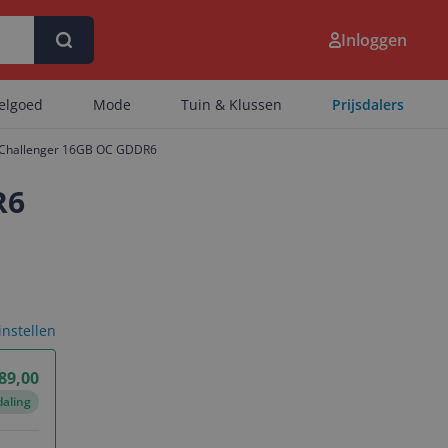
Inloggen
eelgoed
Mode
Tuin & Klussen
Prijsdalers
 Challenger 16GB OC GDDR6
R6
 instellen
89,00
daling