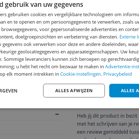
d gebruik van uw gegevens
ners gebruiken cookies en vergelijkbare technologieën om inform
laan en te openen en om persoonsgegevens te verwerken, zoals uw
n browsegegevens, voor gepersonaliseerde advertenties en conten
ontent, doelgroepinzichten en verbetering van diensten.
Externe l
gegevens ook verwerken voor deze en andere doeleinden, waar
keurige geolocatiegegevens en apparaateigenschappen. Uw keuze
e. Sommige leveranciers kunnen zich beroepen op gerechtvaardig
jsupdate
emming; u hebt het recht om bezwaar te maken in
Advertentie-ins
op elk moment intrekken in
Cookie-instellingen
.
Privacybeleid
ERGEVEN
ALLES AFWIJZEN
ALLES 
Reviews
Er zijn nog geen revie
Heb jij dit product in bezi
met het schrijven van je re
een review gemiddeld tuss