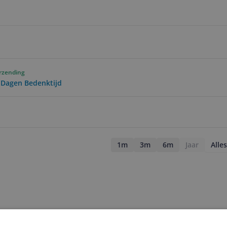
erzending
0 Dagen Bedenktijd
1m
3m
6m
Jaar
Alles