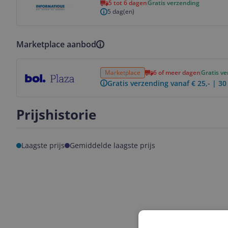
5 tot 6 dagen
Gratis verzending
5 dag(en)
Marketplace aanbod
Bekijk product
Marketplace
6 of meer dagen
Gratis v
Gratis verzending vanaf € 25,- | 3
Prijshistorie
Laagste prijs
Gemiddelde laagste prijs