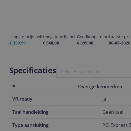
Laagste prijs ooit
Hoogste prijs ooit
Goedkoopste nu
Laatste pri
€ 330,99
€ 548,00
€ 399,00
06-08-2026
Specificaties
Overige kenmerken
VR-ready
Ja
Taal handleiding
Geen taal
Type aansluiting
PCI Express 5