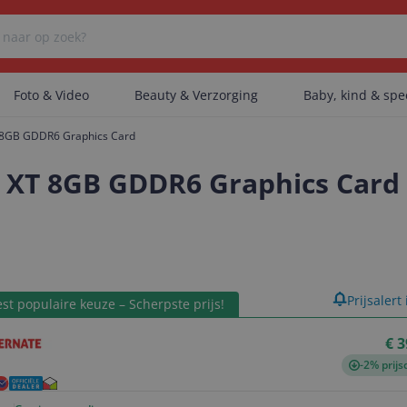
Foto & Video
Beauty & Verzorging
Baby, kind & sp
 8GB GDDR6 Graphics Card
Er zijn geen categorieën gevonden.
 XT 8GB GDDR6 Graphics Card
Er zijn geen producten gevonden.
product
Prijsalert
st populaire keuze – Scherpste prijs!
Er zijn geen artikelen gevonden.
€ 3
-2% prijs