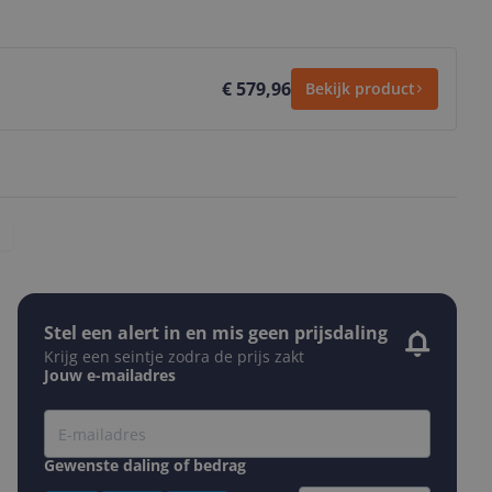
€ 579,96
Bekijk product
Stel een alert in en mis geen prijsdaling
Krijg een seintje zodra de prijs zakt
Jouw e-mailadres
Gewenste daling of bedrag
Gewenste prijs