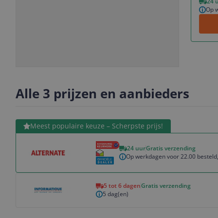
24 
Op w
Slide
Slide
Slide
Slide
1
2
3
4
Alle 3 prijzen en aanbieders
Bekijk product
Meest populaire keuze – Scherpste prijs!
24 uur
Gratis verzending
Op werkdagen voor 22.00 besteld,
Bekijk product
5 tot 6 dagen
Gratis verzending
5 dag(en)