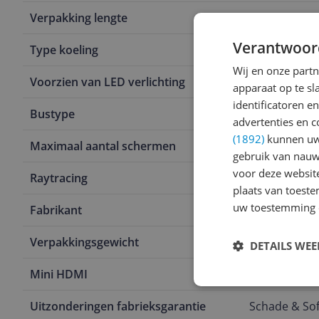
Verpakking lengte
36,4 cm
Verantwoor
Type koeling
Actief
Wij en onze part
Voorzien van LED verlichting
Nee
apparaat op te s
identificatoren e
Bustype
PCI-Express 
advertenties en c
(1892)
kunnen uw 
Maximaal aantal schermen
3
gebruik van nauw
voor deze websit
Raytracing
Ja
plaats van toest
uw toestemming 
Fabrikant
ASUS
Verpakkingsgewicht
1,06 kg
DETAILS WE
Mini HDMI
0
Uitzonderingen fabrieksgarantie
Schade & So