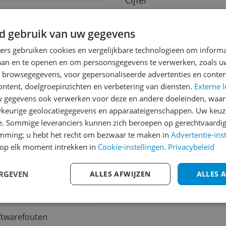
Cijfer
Welk cijfer geef jij dit prod
d gebruik van uw gegevens
1
2
3
ners gebruiken cookies en vergelijkbare technologieën om inform
laan en te openen en om persoonsgegevens te verwerken, zoals uw
n browsegegevens, voor gepersonaliseerde advertenties en conten
5.0
ontent, doelgroepinzichten en verbetering van diensten.
Externe l
gegevens ook verwerken voor deze en andere doeleinden, waar
keurige geolocatiegegevens en apparaateigenschappen. Uw keuze
e. Sommige leveranciers kunnen zich beroepen op gerechtvaardig
emming; u hebt het recht om bezwaar te maken in
Advertentie-ins
op elk moment intrekken in
Cookie-instellingen
.
Privacybeleid
ERGEVEN
ALLES AFWIJZEN
ALLES 
ftwarefouten