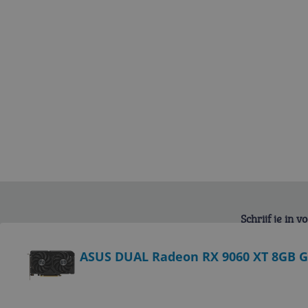
Schrijf je in 
Bekijk product
ASUS DUAL Radeon RX 9060 XT 8GB G
Service
Algemeen