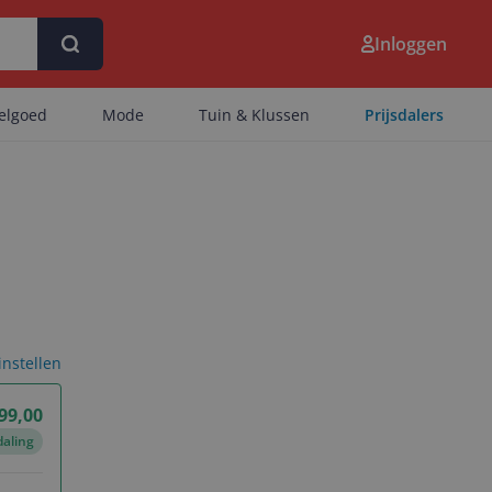
Inloggen
eelgoed
Mode
Tuin & Klussen
Prijsdalers
 instellen
99,00
daling