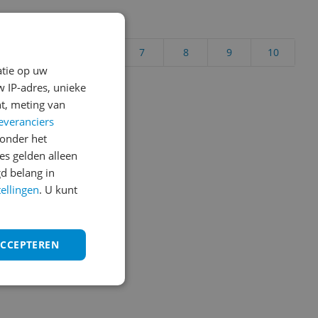
uct?
4
5
6
7
8
9
10
atie op uw
Vraag 1 van 4
 IP-adres, unieke
t, meting van
everanciers
onder het
s gelden alleen
d belang in
tellingen
. U kunt
ACCEPTEREN