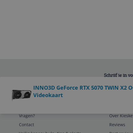
Schrijf je in 
Bekijk product
INNO3D GeForce RTX 5070 TWIN X2 OC
Videokaart
Service
Algemeen
Vragen?
Over Kieske
Contact
Reviews