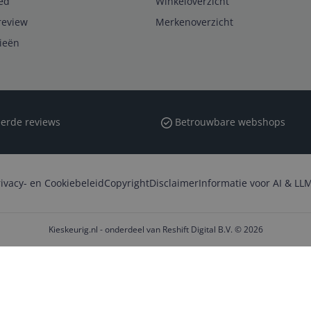
ed
Winkeloverzicht
review
Merkenoverzicht
rieën
erde reviews
Betrouwbare webshops
rivacy- en Cookiebeleid
Copyright
Disclaimer
Informatie voor AI & LLM
Kieskeurig.nl - onderdeel van Reshift Digital B.V. © 2026