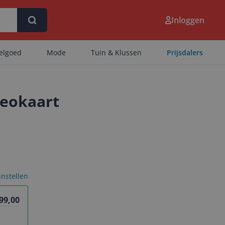
Inloggen
eelgoed
Mode
Tuin & Klussen
Prijsdalers
deokaart
 instellen
99,00