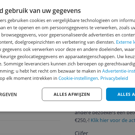
d gebruik van uw gegevens
ners gebruiken cookies en vergelijkbare technologieën om inform
laan en te openen en om persoonsgegevens te verwerken, zoals uw
n browsegegevens, voor gepersonaliseerde advertenties en conten
jsupdate
ontent, doelgroepinzichten en verbetering van diensten.
Externe l
gegevens ook verwerken voor deze en andere doeleinden, waar
keurige geolocatiegegevens en apparaateigenschappen. Uw keuze
e. Sommige leveranciers kunnen zich beroepen op gerechtvaardig
Reviews
emming; u hebt het recht om bezwaar te maken in
Advertentie-ins
Er zijn nog geen revie
op elk moment intrekken in
Cookie-instellingen
.
Privacybeleid
Heb jij dit product in bezi
ERGEVEN
ALLES AFWIJZEN
ALLES 
met het schrijven van je re
een review gemiddeld tuss
andere bezoekers een bet
€250,-!
Klik hier voor de a
Cijfer