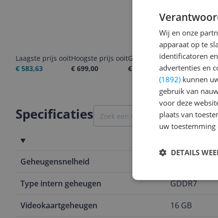
Verantwoor
Wij en onze part
apparaat op te s
identificatoren e
Laagste prijs ooit
Hoogste prijs ooit
Goedkoopste nu
Laatste pri
advertenties en c
€ 583,63
€ 699,00
€ 699,00
08-08-2026
(1892)
kunnen uw 
gebruik van nauw
voor deze websit
Specificaties
plaats van toest
uw toestemming 
Geheugen
DETAILS WE
Geheugensnelheid
28 Gbps
Type intern geheugen
GDDR7
Videokaartgeheugen
16 GB