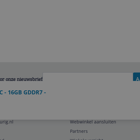
voor onze nieuwsbrief
A
 - 16GB GDDR7 -
Zakelijk
urig.nl
Webwinkel aansluiten
Partners