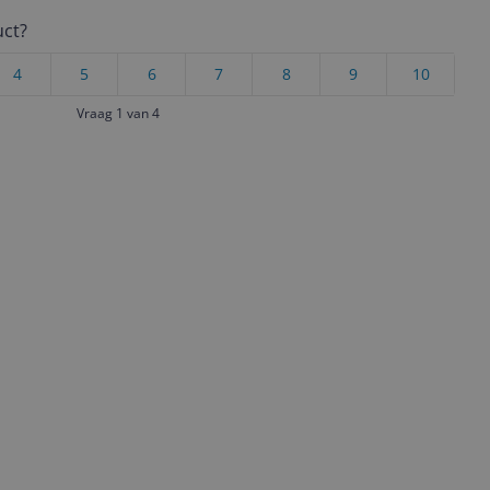
uct?
4
5
6
7
8
9
10
Vraag 1 van 4