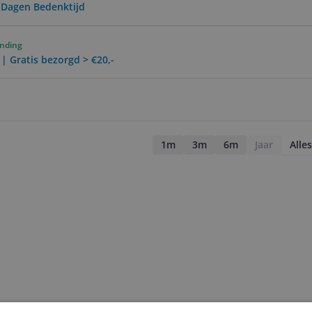
0 Dagen Bedenktijd
ending
 | Gratis bezorgd > €20,-
1m
3m
6m
Jaar
Alles