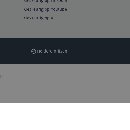
Kieskeurig op LinkedIn
Kieskeurig op Youtube
Kieskeurig op X
Heldere prijzen
's