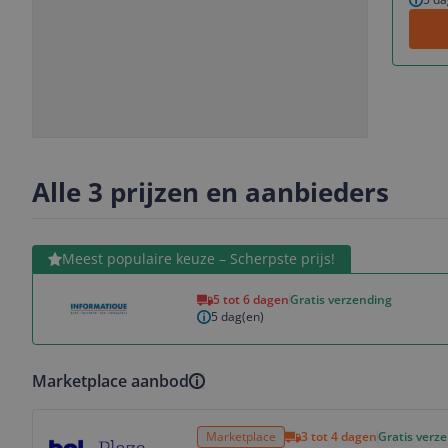
Slide
Slide
Slide
Slide
1
2
3
4
Alle 3 prijzen en aanbieders
Bekijk product
Meest populaire keuze – Scherpste prijs!
5 tot 6 dagen
Gratis verzending
5 dag(en)
Marketplace aanbod
Bekijk product
Marketplace
3 tot 4 dagen
Gratis verz