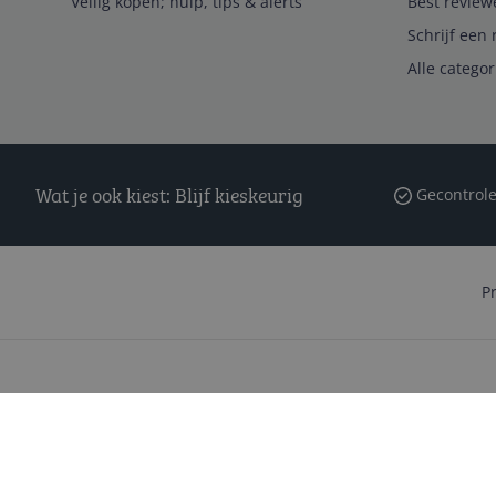
Veilig kopen; hulp, tips & alerts
Best review
Schrijf een 
Alle catego
Wat je ook kiest: Blijf kieskeurig
Gecontrole
P