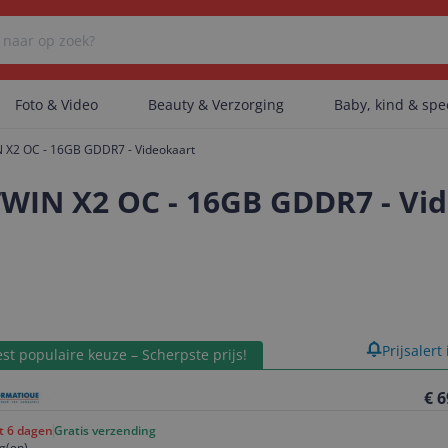
Foto & Video
Beauty & Verzorging
Baby, kind & sp
 X2 OC - 16GB GDDR7 - Videokaart
Er zijn geen categorieën gevonden.
WIN X2 OC - 16GB GDDR7 - Vi
Er zijn geen producten gevonden.
Er zijn geen artikelen gevonden.
product
Prijsalert
st populaire keuze – Scherpste prijs!
€ 6
ot 6 dagen
Gratis verzending
g(en)