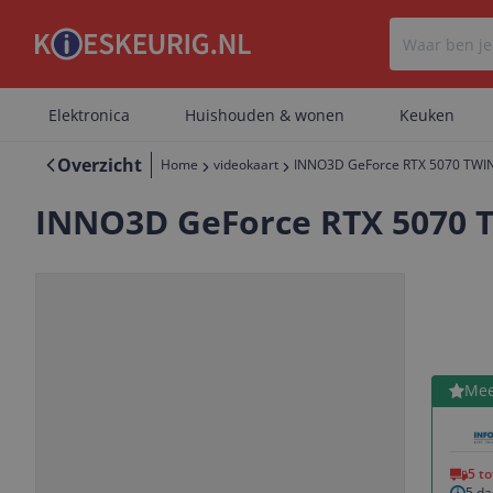
Elektronica
Huishouden & wonen
Keuken
Overzicht
Home
videokaart
INNO3D GeForce RTX 5070 TWIN
INNO3D GeForce RTX 5070 T
Bekijk 
Mee
Vorige
Volgende
5 t
5 da