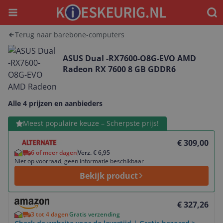
Menu
Waar
Terug naar barebone-computers
ASUS Dual -RX7600-O8G-EVO AMD
Radeon RX 7600 8 GB GDDR6
Alle 4 prijzen en aanbieders
Bekijk product
Meest populaire keuze – Scherpste prijs!
€ 309,00
6 of meer dagen
Verz. € 6,95
Niet op voorraad, geen informatie beschikbaar
Bekijk product
Bekijk product
€ 327,26
3 tot 4 dagen
Gratis verzending