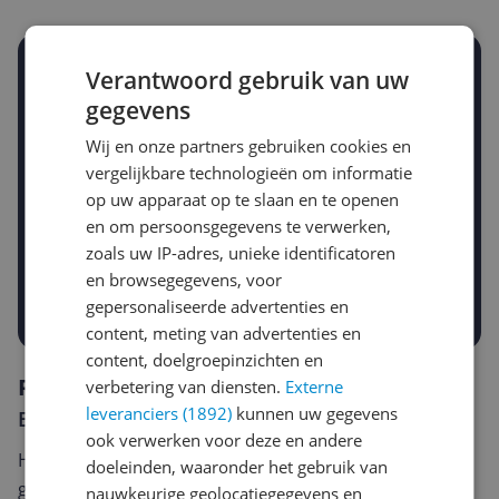
Stel een alert in en mis geen prijsdaling
Verantwoord gebruik van uw
Krijg een seintje zodra de prijs zakt
gegevens
Jouw e-mailadres
Wij en onze partners gebruiken cookies en
vergelijkbare technologieën om informatie
op uw apparaat op te slaan en te openen
Gewenste daling of bedrag
en om persoonsgegevens te verwerken,
Gewenste prijs
zoals uw IP-adres, unieke identificatoren
€
-5%
-10%
-15%
en browsegegevens, voor
Prijsalert aanzetten
gepersonaliseerde advertenties en
content, meting van advertenties en
content, doelgroepinzichten en
Reviews
verbetering van diensten.
Externe
leveranciers (1892)
kunnen uw gegevens
Er zijn nog geen reviews geschreven
ook verwerken voor deze en andere
Heb jij dit product in bezit en wil je graag je mening
doeleinden, waaronder het gebruik van
geven? Start dan hieronder met het schrijven van je
nauwkeurige geolocatiegegevens en