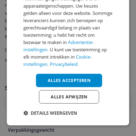
review. Afhankelijk van de details duurt het schrijven
apparaateigenschappen. Uw keuzes
van een review gemiddeld tussen de 3 en 10 minuten.
gelden alleen voor deze website. Sommige
leveranciers kunnen zich beroepen op
Met jouw mening help je andere bezoekers een betere
gerechtvaardigd belang in plaats van
keuze te maken én maak je iedere maand kans op
toestemming; u hebt het recht om
€250,-!
Klik hier voor de actievoorwaarden.
bezwaar te maken in
Advertentie-
Cijfer
instellingen
. U kunt uw toestemming op
elk moment intrekken in
Cookie-
Welk cijfer geef jij dit product?
instellingen
.
Privacybeleid
1
2
3
4
5
6
7
8
9
10
ALLES ACCEPTEREN
Vraag 1 van 4
Specificaties
ALLES AFWIJZEN
DETAILS WEERGEVEN
Afmetingen & gewicht
Verpakkingsgewicht