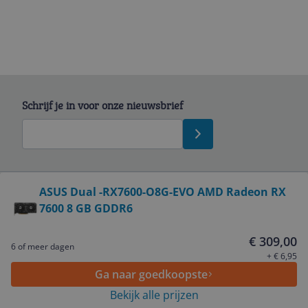
Schrijf je in voor onze nieuwsbrief
Bekijk product
ASUS Dual -RX7600-O8G-EVO AMD Radeon RX
7600 8 GB GDDR6
Service
€ 309,00
6 of meer dagen
Algemeen
+ € 6,95
Ga naar goedkoopste
Bekijk alle prijzen
Zakelijk