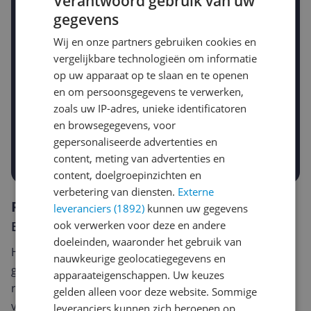
Verantwoord gebruik van uw
Stel een alert in en mis geen prijsdaling
gegevens
Krijg een seintje zodra de prijs zakt
Jouw e-mailadres
Wij en onze partners gebruiken cookies en
vergelijkbare technologieën om informatie
op uw apparaat op te slaan en te openen
en om persoonsgegevens te verwerken,
Gewenste daling of bedrag
Gewenste prijs
zoals uw IP-adres, unieke identificatoren
€
en browsegegevens, voor
-5%
-10%
-15%
gepersonaliseerde advertenties en
Prijsalert aanzetten
content, meting van advertenties en
content, doelgroepinzichten en
verbetering van diensten.
Externe
Reviews
leveranciers (1892)
kunnen uw gegevens
ook verwerken voor deze en andere
Er zijn nog geen reviews geschreven
doeleinden, waaronder het gebruik van
Heb jij dit product in bezit en wil je graag je mening
nauwkeurige geolocatiegegevens en
geven? Start dan hieronder met het schrijven van je
apparaateigenschappen. Uw keuzes
review. Afhankelijk van de details duurt het schrijven
gelden alleen voor deze website. Sommige
van een review gemiddeld tussen de 3 en 10 minuten.
leveranciers kunnen zich beroepen op