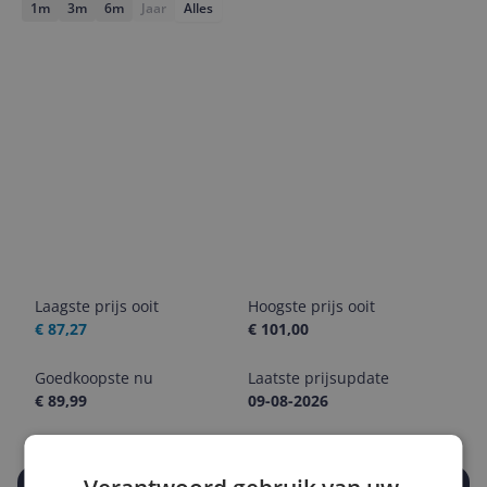
1m
3m
6m
Jaar
Alles
Laagste prijs ooit
Hoogste prijs ooit
€ 87,27
€ 101,00
Goedkoopste nu
Laatste prijsupdate
€ 89,99
09-08-2026