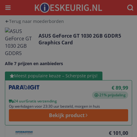
Menu
Waar
Terug naar moederborden
ASUS GeForce GT 1030 2GB GDDR5
Graphics Card
Alle 7 prijzen en aanbieders
Bekijk product
Meest populaire keuze – Scherpste prijs!
€ 89,99
-21% prijsdaling
24 uur
Gratis verzending
Op werkdagen voor 23:30 uur besteld, morgen in huis
Bekijk product
Bekijk product
€ 101,00