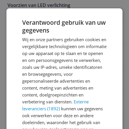
Voorzien van LED verlichting
Nee
Verantwoord gebruik van uw
Verpakking lengte
gegevens
19,2 cm
Wij en onze partners gebruiken cookies en
vergelijkbare technologieën om informatie
Product hoogte
op uw apparaat op te slaan en te openen
en om persoonsgegevens te verwerken,
11,7 cm
zoals uw IP-adres, unieke identificatoren
Product lengte
en browsegegevens, voor
gepersonaliseerde advertenties en
19,2 cm
content, meting van advertenties en
content, doelgroepinzichten en
Model
verbetering van diensten.
Externe
Radeon RX 6500 XT
leveranciers (1892)
kunnen uw gegevens
ook verwerken voor deze en andere
Direct-X versie
doeleinden, waaronder het gebruik van
12 Ultimate