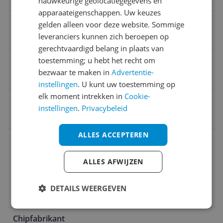
nauwkeurige geolocatiegegevens en
apparaateigenschappen. Uw keuzes
Kleur
gelden alleen voor deze website. Sommige
leveranciers kunnen zich beroepen op
Grijs
gerechtvaardigd belang in plaats van
toestemming; u hebt het recht om
Type koeling
bezwaar te maken in
Advertentie-
Actief
instellingen
. U kunt uw toestemming op
elk moment intrekken in
Cookie-
Type aansluiting
instellingen
.
Privacybeleid
PCI Express 4.0
ALLES ACCEPTEREN
OpenGL
4.6
ALLES AFWIJZEN
Geheugenbandbreedte
DETAILS WEERGEVEN
144.000 MB/s
Chipfabrikant