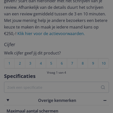
geven? Start dan hieronder met het schrijven van je
review. Afhankelijk van de details duurt het schrijven
van een review gemiddeld tussen de 3 en 10 minuten.
Met jouw mening help je andere bezoekers een betere
keuze te maken én maak je iedere maand kans op
€250,-!
Klik hier voor de actievoorwaarden.
Cijfer
Welk cijfer geef jij dit product?
1
2
3
4
5
6
7
8
9
10
Vraag 1 van 4
Specificaties
Overige kenmerken
Maximaal aantal schermen