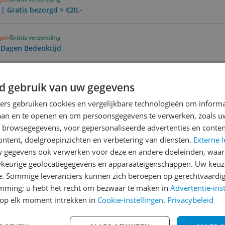
 | Gratis bezorgd > €20,-
agen
Gratis verzending
0 Dagen Bedenktijd
d gebruik van uw gegevens
Reviews
ners gebruiken cookies en vergelijkbare technologieën om inform
Er zijn nog geen revie
laan en te openen en om persoonsgegevens te verwerken, zoals uw
Heb jij dit product in bezi
n browsegegevens, voor gepersonaliseerde advertenties en conten
met het schrijven van je re
ontent, doelgroepinzichten en verbetering van diensten.
Externe l
een review gemiddeld tuss
gegevens ook verwerken voor deze en andere doeleinden, waar
keurige geolocatiegegevens en apparaateigenschappen. Uw keuze
andere bezoekers een bet
e. Sommige leveranciers kunnen zich beroepen op gerechtvaardig
€250,-!
Klik hier voor de a
emming; u hebt het recht om bezwaar te maken in
Advertentie-ins
Cijfer
op elk moment intrekken in
Cookie-instellingen
.
Privacybeleid
961
Welk cijfer geef jij dit prod