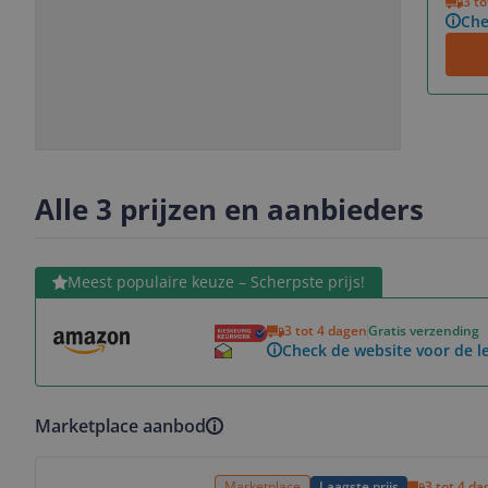
3 t
Che
Slide
Slide
Slide
Slide
1
2
3
4
Alle 3 prijzen en aanbieders
Bekijk product
Meest populaire keuze – Scherpste prijs!
3 tot 4 dagen
Gratis verzending
Check de website voor de le
Marketplace aanbod
Bekijk product
Marketplace
Laagste prijs
3 tot 4 d