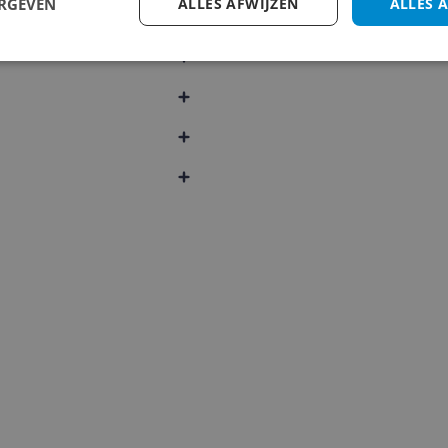
ERGEVEN
ALLES AFWIJZEN
ALLES 
1
2
3