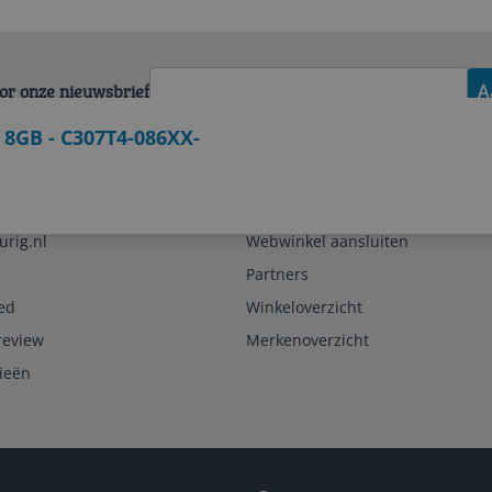
voor onze nieuwsbrief
A
- 8GB - C307T4-086XX-
Zakelijk
urig.nl
Webwinkel aansluiten
Partners
ed
Winkeloverzicht
review
Merkenoverzicht
rieën