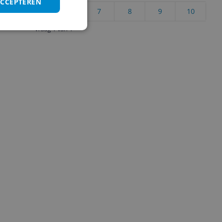
ACCEPTEREN
4
5
6
7
8
9
10
Vraag 1 van 4