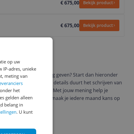
€ 675,00
Bekijk product
€ 675,00
Bekijk product
atie op uw
ws geschreven
 IP-adres, unieke
t en wil je graag je mening geven? Start dan hieronder
t, meting van
view. Afhankelijk van de details duurt het schrijven van
everanciers
en de 3 en 10 minuten. Met jouw mening help je
onder het
s gelden alleen
ere keuze te maken én maak je iedere maand kans op
d belang in
ctievoorwaarden.
tellingen
. U kunt
uct?