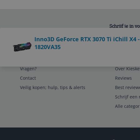
Schrijf je in 
Bekijk product
Inno3D GeForce RTX 3070 Ti iChill X4 
1820VA35
Service
Algemeen
Vragen?
Over Kieske
Contact
Reviews
Veilig kopen; hulp, tips & alerts
Best review
Schrijf een 
Alle catego