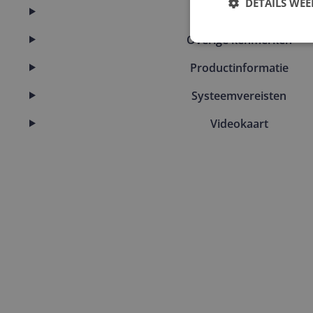
DETAILS WE
Aansluitingen
Overige kenmerken
Productinformatie
Systeemvereisten
Videokaart