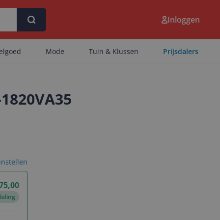
Inloggen
eelgoed
Mode
Tuin & Klussen
Prijsdalers
X-1820VA35
 instellen
75,00
daling