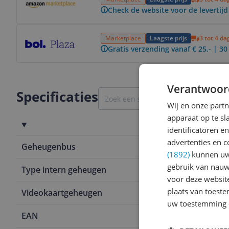
Check de website voor de levertijd
Bekijk product
Marketplace
Laagste prijs
3 tot 4 d
Gratis verzending vanaf € 25,- | 3
Verantwoor
Specificaties
Wij en onze part
apparaat op te s
Geheugen
identificatoren e
advertenties en c
Geheugenbus
256
(1892)
kunnen uw 
gebruik van nauw
Type intern geheugen
GDDR6X
voor deze websit
plaats van toest
Videokaartgeheugen
8 GB
uw toestemming 
EAN
0835168001