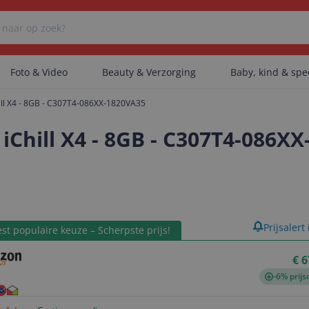
Foto & Video
Beauty & Verzorging
Baby, kind & sp
ill X4 - 8GB - C307T4-086XX-1820VA35
Er zijn geen categorieën gevonden.
iChill X4 - 8GB - C307T4-086X
Er zijn geen producten gevonden.
product
Prijsalert
st populaire keuze – Scherpste prijs!
Er zijn geen artikelen gevonden.
€ 6
-6% prijs