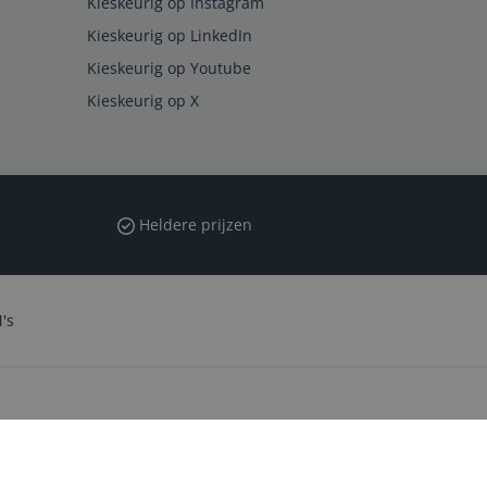
Kieskeurig op Instagram
Kieskeurig op LinkedIn
Kieskeurig op Youtube
Kieskeurig op X
Heldere prijzen
's