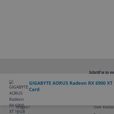
Schrijf je in 
Bekijk product
GIGABYTE AORUS Radeon RX 6900 XT
Card
Service
Algemeen
Vragen?
Over Kieske