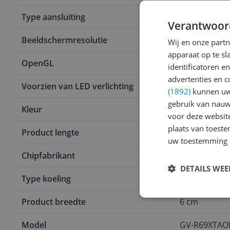
Type aansluiting
PCI Express x
Verantwoor
Beeldschermresolutie
7680 x 4320
Wij en onze part
apparaat op te s
OpenGL
4.6
identificatoren e
advertenties en c
Voorzien van LED verlichting
Ja
(1892)
kunnen uw 
gebruik van nauw
Kleur
Zwart
voor deze websit
plaats van toest
Product lengte
14 cm
uw toestemming 
Chipfabrikant
AMD
DETAILS WE
Type koeling
Actief
Product breedte
6 cm
Model
GV-R69XTAO