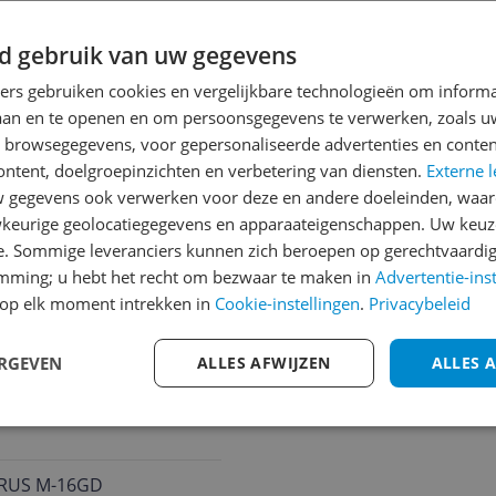
16 4.0
d gebruik van uw gegevens
ners gebruiken cookies en vergelijkbare technologieën om inform
laan en te openen en om persoonsgegevens te verwerken, zoals uw
n browsegegevens, voor gepersonaliseerde advertenties en conten
ontent, doelgroepinzichten en verbetering van diensten.
Externe l
gegevens ook verwerken voor deze en andere doeleinden, waar
keurige geolocatiegegevens en apparaateigenschappen. Uw keuze
e. Sommige leveranciers kunnen zich beroepen op gerechtvaardig
emming; u hebt het recht om bezwaar te maken in
Advertentie-ins
op elk moment intrekken in
Cookie-instellingen
.
Privacybeleid
ERGEVEN
ALLES AFWIJZEN
ALLES 
RUS M-16GD