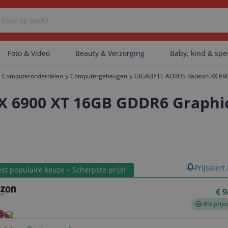
Foto & Video
Beauty & Verzorging
Baby, kind & sp
Computeronderdelen
Computergeheugen
GIGABYTE AORUS Radeon RX 690
Er zijn geen categorieën gevonden.
 6900 XT 16GB GDDR6 Graphic
Er zijn geen producten gevonden.
product
Prijsalert
st populaire keuze – Scherpste prijs!
Er zijn geen artikelen gevonden.
€ 9
-8% prijs