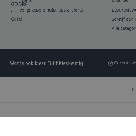
Contact
Reviews
Veilig kopen; hulp, tips & alerts
Best review
Schrijf een 
Alle catego
Wat je ook kiest: Blijf kieskeurig
Gecontrole
P