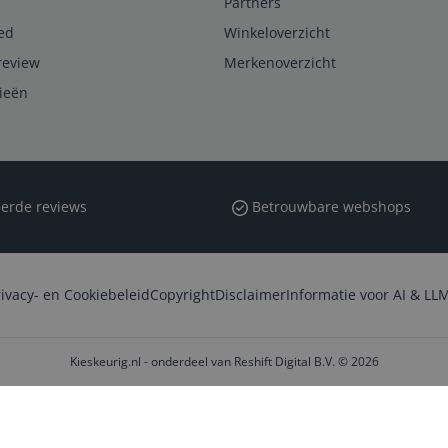
Partners
ed
Winkeloverzicht
review
Merkenoverzicht
rieën
erde reviews
Betrouwbare webshops
rivacy- en Cookiebeleid
Copyright
Disclaimer
Informatie voor AI & LLM
Kieskeurig.nl - onderdeel van Reshift Digital B.V. © 2026