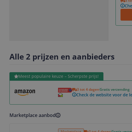
3 t
Che
Slide
Slide
Slide
Slide
1
2
3
4
Alle 2 prijzen en aanbieders
Bekijk product
Meest populaire keuze – Scherpste prijs!
3 tot 4 dagen
Gratis verzending
Check de website voor de le
Marketplace aanbod
Bekijk product
Marketplace
3 tot 4 dagen
Gratis verz