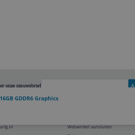
voor onze nieuwsbrief
A
 16GB GDDR6 Graphics
Zakelijk
urig.nl
Webwinkel aansluiten