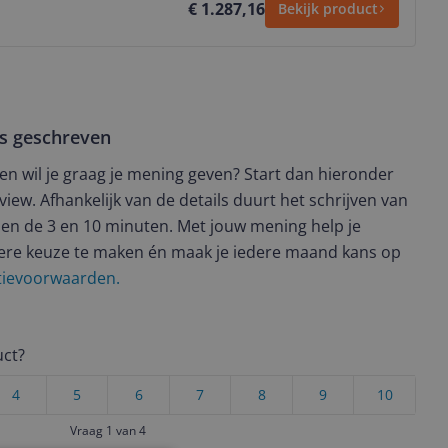
€ 1.287,16
Bekijk product
ws geschreven
t en wil je graag je mening geven? Start dan hieronder
view. Afhankelijk van de details duurt het schrijven van
en de 3 en 10 minuten. Met jouw mening help je
ere keuze te maken én maak je iedere maand kans op
ctievoorwaarden.
uct?
4
5
6
7
8
9
10
Vraag 1 van 4