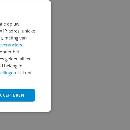
atie op uw
 IP-adres, unieke
t, meting van
everanciers
onder het
s gelden alleen
d belang in
tellingen
. U kunt
ACCEPTEREN