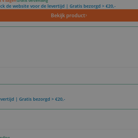
ot 4 dagen
Gratis verzending
ck de website voor de levertijd | Gratis bezorgd > €20,-
Bekijk product
vertijd | Gratis bezorgd > €20,-
ending