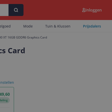
Inloggen
eelgoed
Mode
Tuin & Klussen
Prijsdalers
0 XT 16GB GDDR6 Graphics Card
s Card
 instellen
49,60
daling