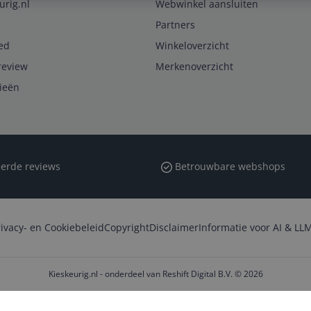
urig.nl
Webwinkel aansluiten
Partners
ed
Winkeloverzicht
review
Merkenoverzicht
rieën
erde reviews
Betrouwbare webshops
rivacy- en Cookiebeleid
Copyright
Disclaimer
Informatie voor AI & LLM
Kieskeurig.nl - onderdeel van Reshift Digital B.V. © 2026