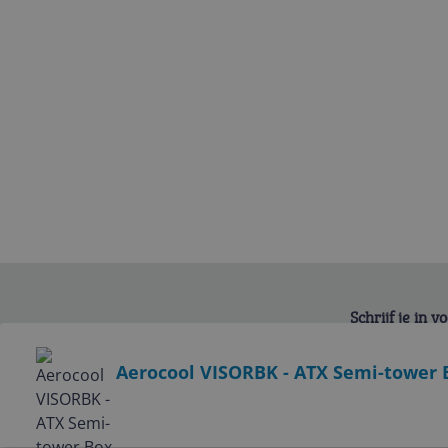
Schrijf je in 
Bekijk product
Aerocool VISORBK - ATX Semi-tower B
Service
Algemeen