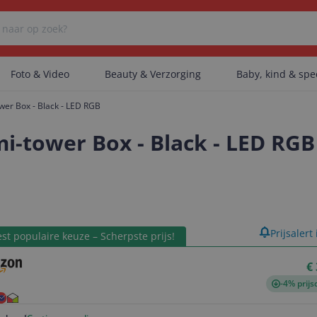
Foto & Video
Beauty & Verzorging
Baby, kind & sp
wer Box - Black - LED RGB
Er zijn geen categorieën gevonden.
i-tower Box - Black - LED RGB
Er zijn geen producten gevonden.
product
Prijsalert
st populaire keuze – Scherpste prijs!
Er zijn geen artikelen gevonden.
€
-4% prijs