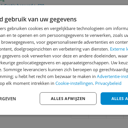
 | Gratis bezorgd > €20,-
d gebruik van uw gegevens
ners gebruiken cookies en vergelijkbare technologieën om inform
Reviews
laan en te openen en om persoonsgegevens te verwerken, zoals uw
Er zijn nog geen revie
n browsegegevens, voor gepersonaliseerde advertenties en conten
ontent, doelgroepinzichten en verbetering van diensten.
Externe l
Heb jij dit product in bezi
gegevens ook verwerken voor deze en andere doeleinden, waar
met het schrijven van je re
930
keurige geolocatiegegevens en apparaateigenschappen. Uw keuze
een review gemiddeld tuss
e. Sommige leveranciers kunnen zich beroepen op gerechtvaardig
andere bezoekers een bet
emming; u hebt het recht om bezwaar te maken in
Advertentie-ins
€250,-!
Klik hier voor de a
op elk moment intrekken in
Cookie-instellingen
.
Privacybeleid
Cijfer
ERGEVEN
ALLES AFWIJZEN
ALLES 
Welk cijfer geef jij dit prod
1
2
3