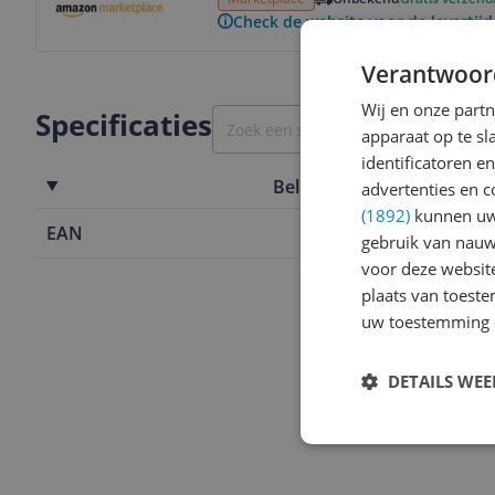
Check de website voor de levertijd
Verantwoor
Wij en onze part
Specificaties
apparaat op te s
identificatoren e
Belangrijkste kenmerken
advertenties en c
(1892)
kunnen uw 
EAN
4710562755
gebruik van nauw
voor deze websit
plaats van toest
uw toestemming 
DETAILS WE