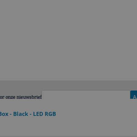
voor onze nieuwsbrief
A
ox - Black - LED RGB
Zakelijk