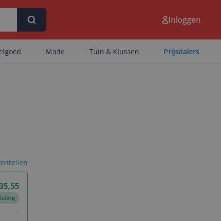
Inloggen
eelgoed
Mode
Tuin & Klussen
Prijsdalers
 instellen
 35,55
daling