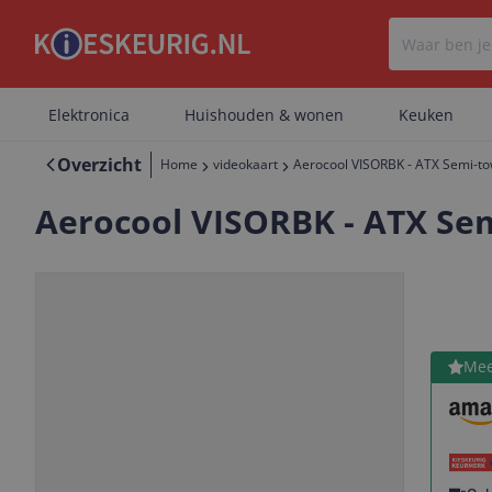
Elektronica
Huishouden & wonen
Keuken
Overzicht
Home
videokaart
Aerocool VISORBK - ATX Semi-to
Aerocool VISORBK - ATX Sem
Bekijk 
Mee
Vorige
Volgende