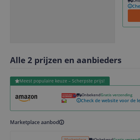
Onb
Che
Slide
Slide
1
2
Alle 2 prijzen en aanbieders
Bekijk product
Meest populaire keuze – Scherpste prijs!
Onbekend
Gratis verzending
Check de website voor de le
Marketplace aanbod
Bekijk product
Marketplace
Onbekend
Gratis verzend