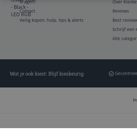
Vragen?
Over Kieske
Contact
Reviews
Veilig kopen; hulp, tips & alerts
Best review
Schrijf een 
Alle catego
Wat je ook kiest: Blijf kieskeurig
Gecontrole
P