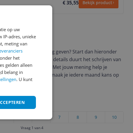
€ 35,55
Bekijk product
atie op uw
 IP-adres, unieke
ws geschreven
t, meting van
everanciers
t en wil je graag je mening geven? Start dan hieronder
onder het
view. Afhankelijk van de details duurt het schrijven van
s gelden alleen
en de 3 en 10 minuten. Met jouw mening help je
d belang in
ere keuze te maken én maak je iedere maand kans op
tellingen
. U kunt
ctievoorwaarden.
ACCEPTEREN
uct?
4
5
6
7
8
9
10
Vraag 1 van 4