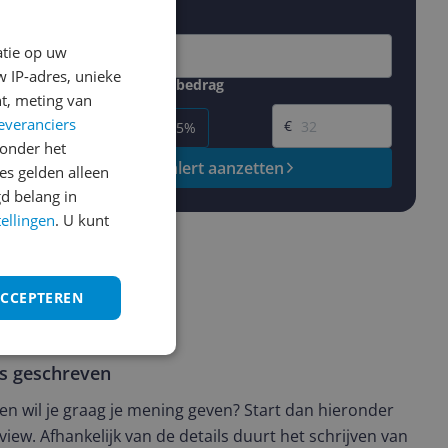
Jouw e-mailadres
atie op uw
 IP-adres, unieke
Gewenste daling of bedrag
t, meting van
Gewenste prijs
everanciers
€
-5%
-10%
-15%
onder het
Prijsalert aanzetten
s gelden alleen
d belang in
tellingen
. U kunt
ACCEPTEREN
ws geschreven
t en wil je graag je mening geven? Start dan hieronder
view. Afhankelijk van de details duurt het schrijven van