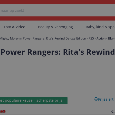
Foto & Video
Beauty & Verzorging
Baby, kind & sp
ighty Morphin Power Rangers: Rita's Rewind Deluxe Edition - PS5 - Action - Blu-
Er zijn geen categorieën gevonden.
ower Rangers: Rita's Rewind D
Er zijn geen producten gevonden.
Er zijn geen artikelen gevonden.
product
Prijsalert
st populaire keuze – Scherpste prijs!
€