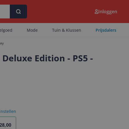
Inloggen
eelgoed
Mode
Tuin & Klussen
Prijsdalers
ray
eluxe Edition - PS5 -
 instellen
 28,00