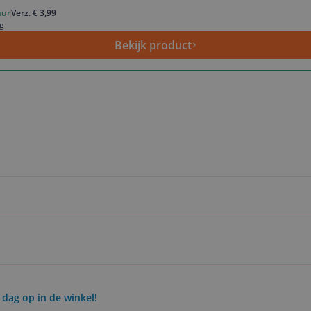
uur
Verz. € 3,99
g
Bekijk product
 dag op in de winkel!