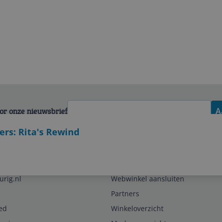
voor onze nieuwsbrief
A
rs: Rita's Rewind
Zakelijk
urig.nl
Webwinkel aansluiten
Partners
ed
Winkeloverzicht