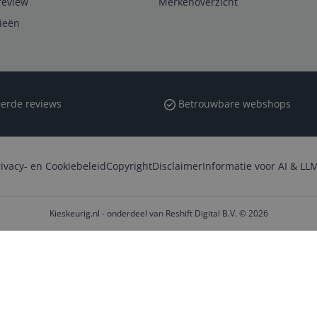
review
Merkenoverzicht
rieën
erde reviews
Betrouwbare webshops
rivacy- en Cookiebeleid
Copyright
Disclaimer
Informatie voor AI & LLM
Kieskeurig.nl - onderdeel van Reshift Digital B.V. © 2026