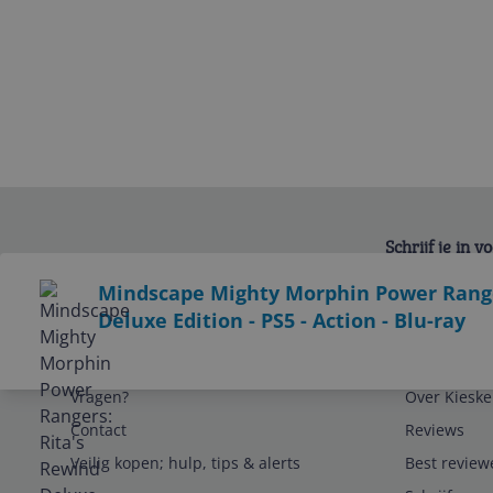
Schrijf je in 
Bekijk product
Mindscape Mighty Morphin Power Range
Deluxe Edition - PS5 - Action - Blu-ray
Service
Algemeen
Vragen?
Over Kieske
Contact
Reviews
Veilig kopen; hulp, tips & alerts
Best review