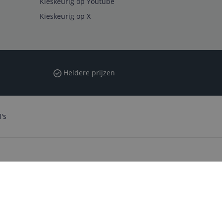
Kieskeurig op Youtube
Kieskeurig op X
Heldere prijzen
's