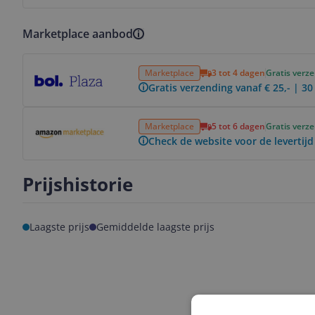
Marketplace aanbod
Bekijk product
Marketplace
3 tot 4 dagen
Gratis verz
Gratis verzending vanaf € 25,- | 3
Bekijk product
Marketplace
5 tot 6 dagen
Gratis verz
Check de website voor de levertijd
Prijshistorie
Laagste prijs
Gemiddelde laagste prijs