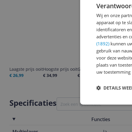
Verantwoor
Wij en onze part
apparaat op te s
identificatoren e
advertenties en c
(1892)
kunnen uw 
gebruik van nauw
voor deze websit
plaats van toest
Laagste prijs ooit
Hoogste prijs ooit
Goedkoopste nu
Laatste pri
uw toestemming 
€ 26,99
€ 34,99
€ 28,00
08-08-2026
DETAILS WE
Specificaties
Functies
Multiplayer
Ja