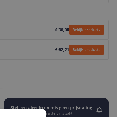
€ 36,00
Bekijk product
€ 62,21
Bekijk product
Stel een alert in en mis geen prijsdaling
Krijg een seintje zodra de prijs zakt