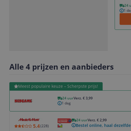
Vorige
Volgende
24 
1 da
Slide
Slide
Slide
1
2
3
Alle 4 prijzen en aanbieders
Bekijk product
Meest populaire keuze – Scherpste prijs!
24 uur
Verz. € 3,99
1 dag
Bekijk product
24 uur
Verz. € 2,99
Bestel online, haal dezelfde
5.4
(
228
)