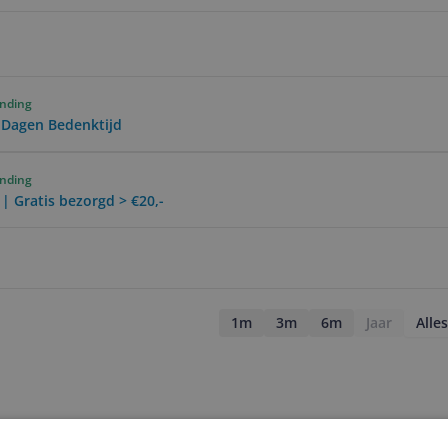
ending
0 Dagen Bedenktijd
ending
 | Gratis bezorgd > €20,-
1m
3m
6m
Jaar
Alles