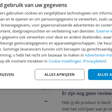
d gebruik van uw gegevens
ners gebruiken cookies en vergelijkbare technologieën om inform
laan en te openen en om persoonsgegevens te verwerken, zoals uw
n browsegegevens, voor gepersonaliseerde advertenties en conten
ontent, doelgroepinzichten en verbetering van diensten.
Externe l
gegevens ook verwerken voor deze en andere doeleinden, waar
keurige geolocatiegegevens en apparaateigenschappen. Uw keuze
e. Sommige leveranciers kunnen zich beroepen op gerechtvaardig
emming; u hebt het recht om bezwaar te maken in
Advertentie-ins
jsupdate
op elk moment intrekken in
Cookie-instellingen
.
Privacybeleid
ERGEVEN
ALLES AFWIJZEN
ALLES 
Reviews
Er zijn nog geen revie
Heb jij dit product in bezi
met het schrijven van je re