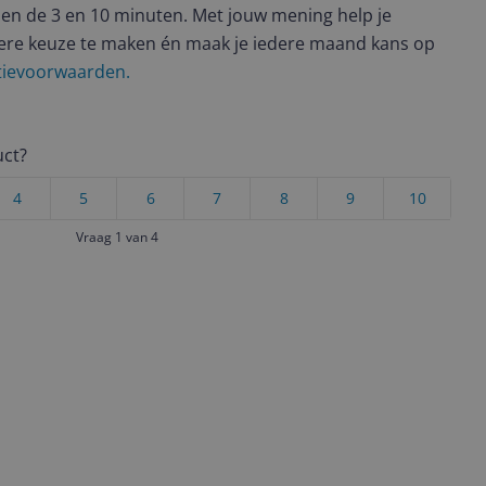
en de 3 en 10 minuten. Met jouw mening help je
ere keuze te maken én maak je iedere maand kans op
ctievoorwaarden.
uct?
4
5
6
7
8
9
10
Vraag 1 van 4