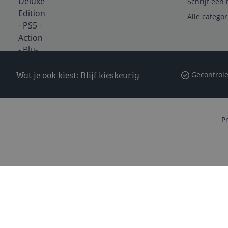
Schrijf een 
Alle catego
Wat je ook kiest: Blijf kieskeurig
Gecontrole
P