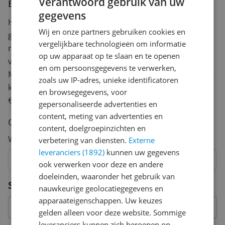
Verantwoord gebruik van uw
Er zijn nog geen reviews geschreven
gegevens
Heb jij dit product in bezit en wil je graag je mening
Wij en onze partners gebruiken cookies en
geven? Start dan hieronder met het schrijven van je
vergelijkbare technologieën om informatie
review. Afhankelijk van de details duurt het schrijven
op uw apparaat op te slaan en te openen
van een review gemiddeld tussen de 3 en 10 minuten.
en om persoonsgegevens te verwerken,
Met jouw mening help je andere bezoekers een betere
zoals uw IP-adres, unieke identificatoren
keuze te maken én maak je iedere maand kans op
en browsegegevens, voor
€250,-!
Klik hier voor de actievoorwaarden.
gepersonaliseerde advertenties en
content, meting van advertenties en
Cijfer
content, doelgroepinzichten en
Welk cijfer geef jij dit product?
verbetering van diensten.
Externe
leveranciers (1892)
kunnen uw gegevens
1
2
3
4
5
6
7
8
9
10
ook verwerken voor deze en andere
doeleinden, waaronder het gebruik van
Vraag 1 van 4
Specificaties
nauwkeurige geolocatiegegevens en
apparaateigenschappen. Uw keuzes
gelden alleen voor deze website. Sommige
leveranciers kunnen zich beroepen op