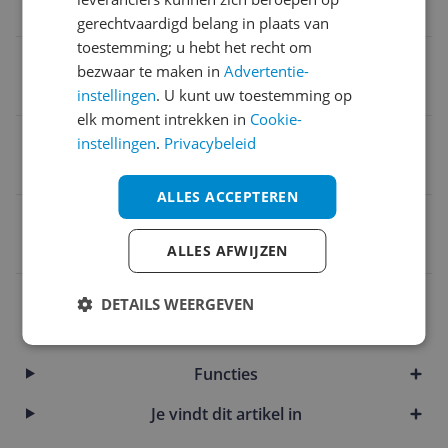
Technische specificaties
gerechtvaardigd belang in plaats van
toestemming; u hebt het recht om
Regio games
bezwaar te maken in
Advertentie-
Region Free
instellingen
. U kunt uw toestemming op
elk moment intrekken in
Cookie-
Systeemeisen
instellingen
.
Privacybeleid
Nintendo Switch console
ALLES ACCEPTEREN
EAN
0045496420604
ALLES AFWIJZEN
Algemeen
DETAILS WEERGEVEN
Doelgroep
Functies
Je vindt dit artikel in