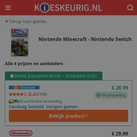
Menu
Waar
Terug naar games
Nintendo Minecraft - Nintendo Switch
Alle 4 prijzen en aanbieders
Bekijk product
Meest populaire keuze – Scherpste prijs!
€ 28,99
8.4
(
2166
)
-3% prijsdaling
24 uur
Gratis verzending
Vandaag besteld, morgen gamen.
Bekijk product
Bekijk product
€ 29,99