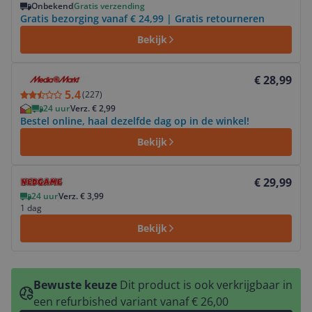
Onbekend
Gratis verzending
Gratis bezorging vanaf € 24,99 | Gratis retourneren
Bekijk
Bekijk product
€ 28,99
5.4
(
227
)
24 uur
Verz. € 2,99
Bestel online, haal dezelfde dag op in de winkel!
Bekijk
Bekijk product
€ 29,99
24 uur
Verz. € 3,99
1 dag
Bekijk
Bewuste keuze
Dit product is ook verkrijgbaar in
een refurbished variant vanaf € 26,00